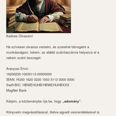
Kedves Olvasóm!
Ha szívesen olvassa verseim, és szeretné támogatni a
munkásságom, kérem, az alábbi számlaszámra helyezze el a
nekem szánt összeget:
Aranyosi Ervin
16200230-10035113-00000000
IBAN: HU50 1620 0230 1003 5113 0000 0000
Swift/BIC: HBWEHUHB/HBWEHUHBXXX
MagNet Bank
Kérjem, a közleménybe írja be, hogy
„adomány”
.
Könyveim megvásárlásával, illetve egyedi versrendelésével is