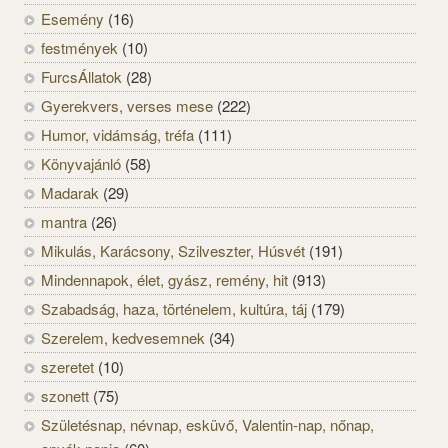
Esemény
(16)
festmények
(10)
FurcsÁllatok
(28)
Gyerekvers, verses mese
(222)
Humor, vidámság, tréfa
(111)
Könyvajánló
(58)
Madarak
(29)
mantra
(26)
Mikulás, Karácsony, Szilveszter, Húsvét
(191)
Mindennapok, élet, gyász, remény, hit
(913)
Szabadság, haza, történelem, kultúra, táj
(179)
Szerelem, kedvesemnek
(34)
szeretet
(10)
szonett
(75)
Születésnap, névnap, esküvő, Valentin-nap, nőnap,