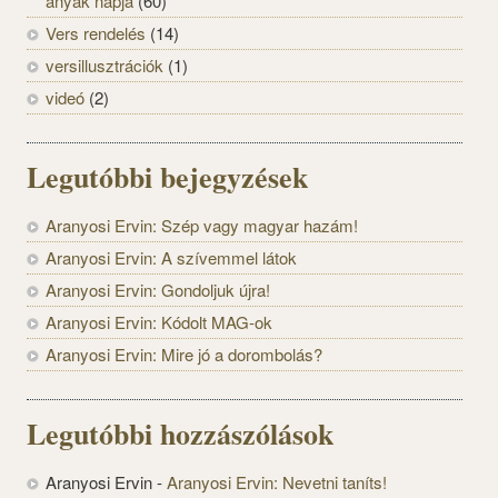
anyák napja
(60)
Vers rendelés
(14)
versillusztrációk
(1)
videó
(2)
Legutóbbi bejegyzések
Aranyosi Ervin: Szép vagy magyar hazám!
Aranyosi Ervin: A szívemmel látok
Aranyosi Ervin: Gondoljuk újra!
Aranyosi Ervin: Kódolt MAG-ok
Aranyosi Ervin: Mire jó a dorombolás?
Legutóbbi hozzászólások
Aranyosi Ervin
-
Aranyosi Ervin: Nevetni taníts!