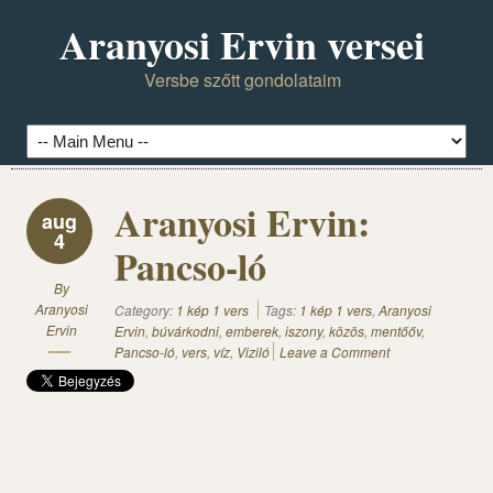
Aranyosi Ervin versei
Versbe szőtt gondolataim
Aranyosi Ervin:
aug
4
Pancso-ló
By
Aranyosi
Category:
1 kép 1 vers
Tags:
1 kép 1 vers
,
Aranyosi
Ervin
Ervin
,
búvárkodni
,
emberek
,
iszony
,
közös
,
mentőőv
,
Pancso-ló
,
vers
,
víz
,
Viziló
Leave a Comment