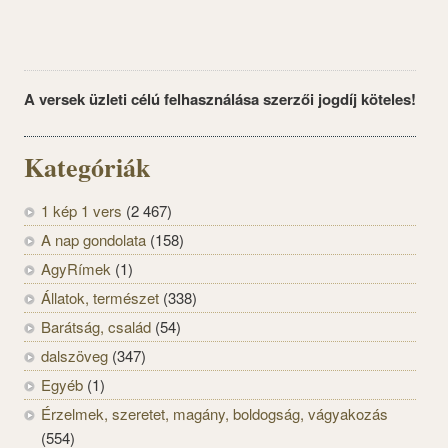
A versek üzleti célú felhasználása szerzői jogdíj köteles!
Kategóriák
1 kép 1 vers
(2 467)
A nap gondolata
(158)
AgyRímek
(1)
Állatok, természet
(338)
Barátság, család
(54)
dalszöveg
(347)
Egyéb
(1)
Érzelmek, szeretet, magány, boldogság, vágyakozás
(554)