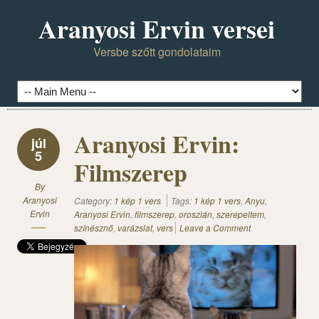
Aranyosi Ervin versei
Versbe szőtt gondolataim
Aranyosi Ervin:
júl
5
Filmszerep
By
Aranyosi
Category:
1 kép 1 vers
Tags:
1 kép 1 vers
,
Anyu
,
Ervin
Aranyosi Ervin
,
filmszerep
,
oroszlán
,
szerepeltem
,
színésznő
,
varázslat
,
vers
Leave a Comment