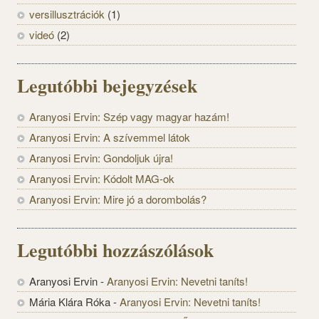
versillusztrációk
(1)
videó
(2)
Legutóbbi bejegyzések
Aranyosi Ervin: Szép vagy magyar hazám!
Aranyosi Ervin: A szívemmel látok
Aranyosi Ervin: Gondoljuk újra!
Aranyosi Ervin: Kódolt MAG-ok
Aranyosi Ervin: Mire jó a dorombolás?
Legutóbbi hozzászólások
Aranyosi Ervin
-
Aranyosi Ervin: Nevetni taníts!
Mária Klára Róka
-
Aranyosi Ervin: Nevetni taníts!