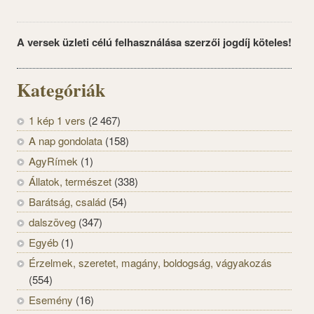
A versek üzleti célú felhasználása szerzői jogdíj köteles!
Kategóriák
1 kép 1 vers
(2 467)
A nap gondolata
(158)
AgyRímek
(1)
Állatok, természet
(338)
Barátság, család
(54)
dalszöveg
(347)
Egyéb
(1)
Érzelmek, szeretet, magány, boldogság, vágyakozás
(554)
Esemény
(16)