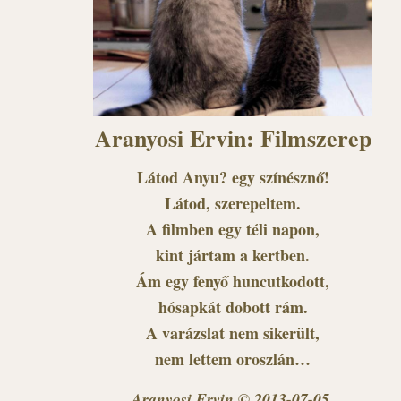
Aranyosi Ervin: Filmszerep
Látod Anyu? egy színésznő!
Látod, szerepeltem.
A filmben egy téli napon,
kint jártam a kertben.
Ám egy fenyő huncutkodott,
hósapkát dobott rám.
A varázslat nem sikerült,
nem lettem oroszlán…
Aranyosi Ervin © 2013-07-05.