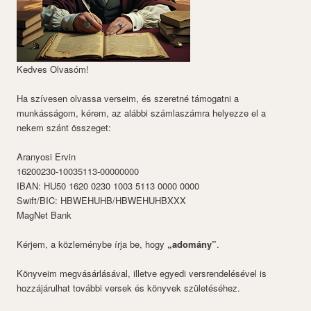
Kedves Olvasóm!
Ha szívesen olvassa verseim, és szeretné támogatni a
munkásságom, kérem, az alábbi számlaszámra helyezze el a
nekem szánt összeget:
Aranyosi Ervin
16200230-10035113-00000000
IBAN: HU50 1620 0230 1003 5113 0000 0000
Swift/BIC: HBWEHUHB/HBWEHUHBXXX
MagNet Bank
Kérjem, a közleménybe írja be, hogy
„adomány”
.
Könyveim megvásárlásával, illetve egyedi versrendelésével is
hozzájárulhat további versek és könyvek születéséhez.