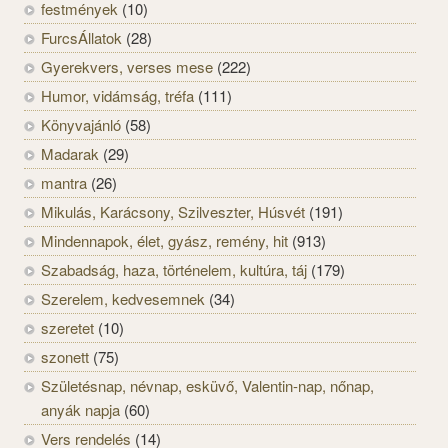
festmények
(10)
FurcsÁllatok
(28)
Gyerekvers, verses mese
(222)
Humor, vidámság, tréfa
(111)
Könyvajánló
(58)
Madarak
(29)
mantra
(26)
Mikulás, Karácsony, Szilveszter, Húsvét
(191)
Mindennapok, élet, gyász, remény, hit
(913)
Szabadság, haza, történelem, kultúra, táj
(179)
Szerelem, kedvesemnek
(34)
szeretet
(10)
szonett
(75)
Születésnap, névnap, esküvő, Valentin-nap, nőnap,
anyák napja
(60)
Vers rendelés
(14)