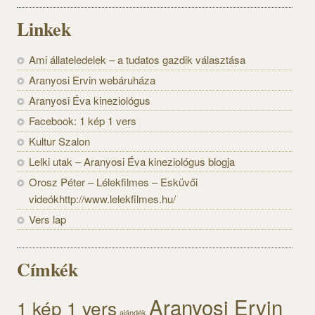
Linkek
Ami állateledelek – a tudatos gazdik választása
Aranyosi Ervin webáruháza
Aranyosi Éva kineziológus
Facebook: 1 kép 1 vers
Kultur Szalon
Lelki utak – Aranyosi Éva kineziológus blogja
Orosz Péter – Lélekfilmes – Esküvői
videókhttp://www.lelekfilmes.hu/
Vers lap
Címkék
Aranyosi Ervin
1 kép 1 vers
ajándék