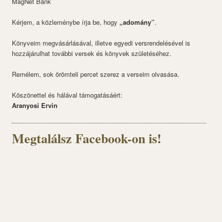
MagNet Bank
Kérjem, a közleménybe írja be, hogy
„adomány”
.
Könyveim megvásárlásával, illetve egyedi versrendelésével is
hozzájárulhat további versek és könyvek születéséhez.
Remélem, sok örömteli percet szerez a verseim olvasása.
Köszönettel és hálával támogatásáért:
Aranyosi Ervin
Megtalálsz Facebook-on is!