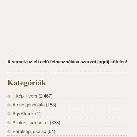
A versek üzleti célú felhasználása szerzői jogdíj köteles!
Kategóriák
1 kép 1 vers
(2 467)
A nap gondolata
(158)
AgyRímek
(1)
Állatok, természet
(338)
Barátság, család
(54)