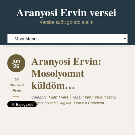
Aranyosi Ervin versei
Versbe szőtt gondolataim
Aranyosi Ervin:
jún
26
Mosolyomat
By
küldöm…
Aranyosi
Ervin
Category:
1 kép 1 vers
Tags:
1 kép 1 vers
,
mosoly
,
ragyog
,
szeretet
,
vagyok
Leave a Comment