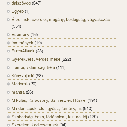
dalszöveg
(347)
Egyéb
(1)
Érzelmek, szeretet, magány, boldogság, vágyakozás
(554)
Esemény
(16)
festmények
(10)
FurcsÁllatok
(28)
Gyerekvers, verses mese
(222)
Humor, vidámság, tréfa
(111)
Könyvajánló
(58)
Madarak
(29)
mantra
(26)
Mikulás, Karácsony, Szilveszter, Húsvét
(191)
Mindennapok, élet, gyász, remény, hit
(913)
Szabadság, haza, történelem, kultúra, táj
(179)
Szerelem, kedvesemnek
(34)