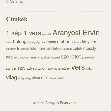
Vers lap
Címkék
Aranyosi Ervin
1 kép 1 vers
ajándék
boldog
ember
fény
föld
csoda
barát
cica
boldogság
emberek
Lélek
mosoly
Isten
lelked
hit
jövő
gondolat
játék
lelkem
holnap
szeretet
nap
szabad
remény
szeret
pénz
szeretettel
ragyog
vers
szív
szíved
szeretni
szívem
vidám
természet
teremtő
világ
élet
álom
öröm
vágy
érzés
virág
© 2026
Aranyosi Ervin versei