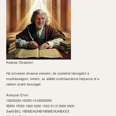
Kedves Olvasóm!
Ha szívesen olvassa verseim, és szeretné támogatni a
munkásságom, kérem, az alábbi számlaszámra helyezze el a
nekem szánt összeget:
Aranyosi Ervin
16200230-10035113-00000000
IBAN: HU50 1620 0230 1003 5113 0000 0000
Swift/BIC: HBWEHUHB/HBWEHUHBXXX