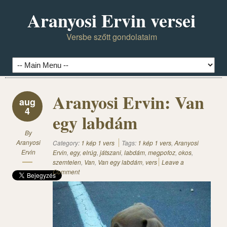
Aranyosi Ervin versei
Versbe szőtt gondolataim
Aranyosi Ervin: Van
aug
4
egy labdám
By
Aranyosi
Category:
1 kép 1 vers
Tags:
1 kép 1 vers
,
Aranyosi
Ervin
Ervin
,
egy
,
elrúg
,
játszani
,
labdám
,
megpofoz
,
okos
,
szemtelen
,
Van
,
Van egy labdám
,
vers
Leave a
Comment