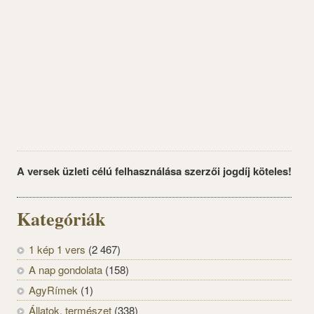
A versek üzleti célú felhasználása szerzői jogdíj köteles!
Kategóriák
1 kép 1 vers
(2 467)
A nap gondolata
(158)
AgyRímek
(1)
Állatok, természet
(338)