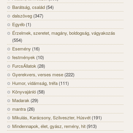
Barátság, család
(54)
dalszöveg
(347)
Egyéb
(1)
Érzelmek, szeretet, magány, boldogság, vágyakozás
(554)
Esemény
(16)
festmények
(10)
FurcsÁllatok
(28)
Gyerekvers, verses mese
(222)
Humor, vidámság, tréfa
(111)
Könyvajánló
(58)
Madarak
(29)
mantra
(26)
Mikulás, Karácsony, Szilveszter, Húsvét
(191)
Mindennapok, élet, gyász, remény, hit
(913)