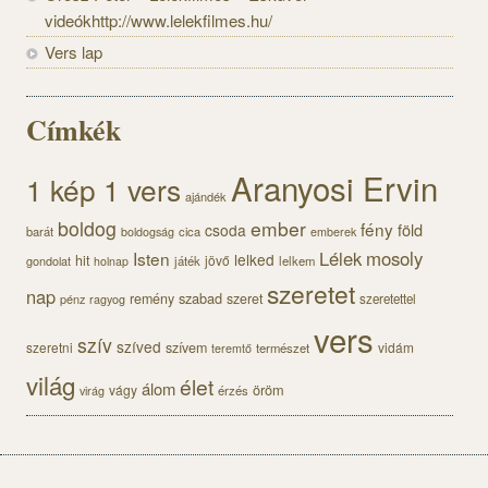
videókhttp://www.lelekfilmes.hu/
Vers lap
Címkék
Aranyosi Ervin
1 kép 1 vers
ajándék
boldog
ember
fény
föld
csoda
barát
cica
boldogság
emberek
Lélek
mosoly
Isten
lelked
hit
jövő
gondolat
játék
lelkem
holnap
szeretet
nap
szabad
remény
szeret
pénz
szeretettel
ragyog
vers
szív
szíved
szeretni
szívem
vidám
természet
teremtő
világ
élet
álom
öröm
vágy
érzés
virág