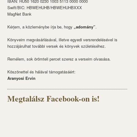
IBAN: HU50 1620 0230 1003 5113 0000 0000
Swift/BIC: HBWEHUHB/HBWEHUHBXXX
MagNet Bank
Kérjem, a közleménybe írja be, hogy
„adomány”
.
Könyveim megvásárlásával, illetve egyedi versrendelésével is
hozzájárulhat további versek és könyvek születéséhez.
Remélem, sok örömteli percet szerez a verseim olvasása.
Köszönettel és hálával támogatásáért:
Aranyosi Ervin
Megtalálsz Facebook-on is!