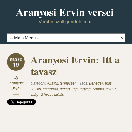
Aranyosi Ervin versei
Versbe szőtt gondolataim
Aranyosi Ervin: Itt a
márc
19
tavasz
By
Aranyosi
Category:
Állatok, természet
Tags:
Benedek
,
friss
,
Ervin
József
,
madárdal
,
meleg
,
nap
,
ragyog
,
Sándor
,
tavasz
,
világ
2 hozzászólás