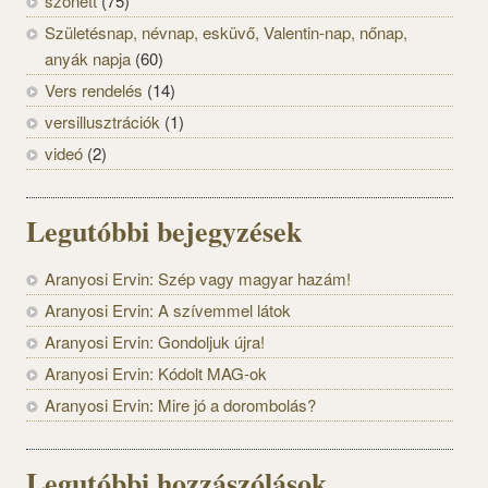
szonett
(75)
Születésnap, névnap, esküvő, Valentin-nap, nőnap,
anyák napja
(60)
Vers rendelés
(14)
versillusztrációk
(1)
videó
(2)
Legutóbbi bejegyzések
Aranyosi Ervin: Szép vagy magyar hazám!
Aranyosi Ervin: A szívemmel látok
Aranyosi Ervin: Gondoljuk újra!
Aranyosi Ervin: Kódolt MAG-ok
Aranyosi Ervin: Mire jó a dorombolás?
Legutóbbi hozzászólások