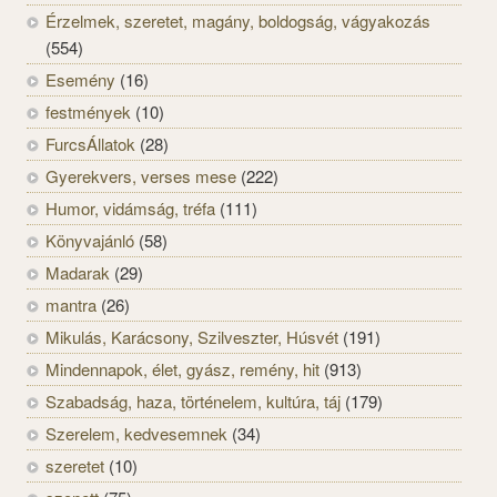
Érzelmek, szeretet, magány, boldogság, vágyakozás
(554)
Esemény
(16)
festmények
(10)
FurcsÁllatok
(28)
Gyerekvers, verses mese
(222)
Humor, vidámság, tréfa
(111)
Könyvajánló
(58)
Madarak
(29)
mantra
(26)
Mikulás, Karácsony, Szilveszter, Húsvét
(191)
Mindennapok, élet, gyász, remény, hit
(913)
Szabadság, haza, történelem, kultúra, táj
(179)
Szerelem, kedvesemnek
(34)
szeretet
(10)