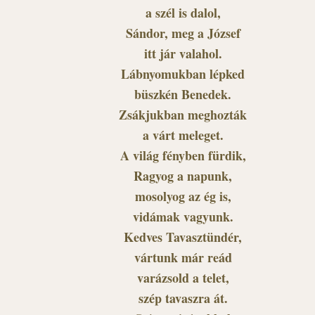
a szél is dalol,
Sándor, meg a József
itt jár valahol.
Lábnyomukban lépked
büszkén Benedek.
Zsákjukban meghozták
a várt meleget.
A világ fényben fürdik,
Ragyog a napunk,
mosolyog az ég is,
vidámak vagyunk.
Kedves Tavasztündér,
vártunk már reád
varázsold a telet,
szép tavaszra át.