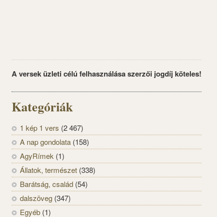
A versek üzleti célú felhasználása szerzői jogdíj köteles!
Kategóriák
1 kép 1 vers
(2 467)
A nap gondolata
(158)
AgyRímek
(1)
Állatok, természet
(338)
Barátság, család
(54)
dalszöveg
(347)
Egyéb
(1)