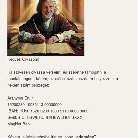
Kedves Olvasóm!
Ha szívesen olvassa verseim, és szeretné támogatni a
munkásságom, kérem, az alábbi számlaszámra helyezze el a
nekem szánt összeget:
Aranyosi Ervin
16200230-10035113-00000000
IBAN: HU50 1620 0230 1003 5113 0000 0000
Swift/BIC: HBWEHUHB/HBWEHUHBXXX
MagNet Bank
Kérjem, a közleménybe írja be, hogy
„adomány”
.