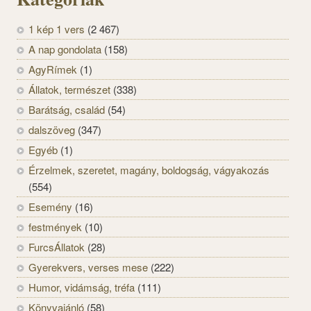
1 kép 1 vers
(2 467)
A nap gondolata
(158)
AgyRímek
(1)
Állatok, természet
(338)
Barátság, család
(54)
dalszöveg
(347)
Egyéb
(1)
Érzelmek, szeretet, magány, boldogság, vágyakozás
(554)
Esemény
(16)
festmények
(10)
FurcsÁllatok
(28)
Gyerekvers, verses mese
(222)
Humor, vidámság, tréfa
(111)
Könyvajánló
(58)