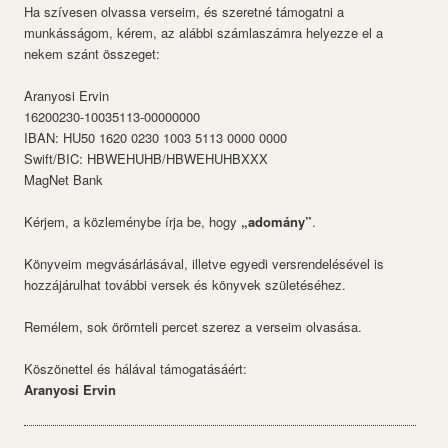
Ha szívesen olvassa verseim, és szeretné támogatni a
munkásságom, kérem, az alábbi számlaszámra helyezze el a
nekem szánt összeget:
Aranyosi Ervin
16200230-10035113-00000000
IBAN: HU50 1620 0230 1003 5113 0000 0000
Swift/BIC: HBWEHUHB/HBWEHUHBXXX
MagNet Bank
Kérjem, a közleménybe írja be, hogy
„adomány”
.
Könyveim megvásárlásával, illetve egyedi versrendelésével is
hozzájárulhat további versek és könyvek születéséhez.
Remélem, sok örömteli percet szerez a verseim olvasása.
Köszönettel és hálával támogatásáért:
Aranyosi Ervin