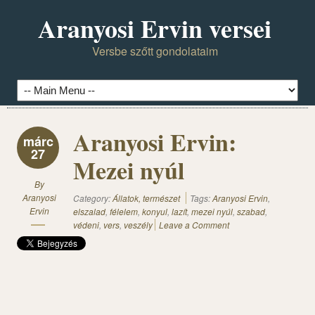
Aranyosi Ervin versei
Versbe szőtt gondolataim
Aranyosi Ervin:
márc
27
Mezei nyúl
By
Aranyosi
Category:
Állatok, természet
Tags:
Aranyosi Ervin
,
Ervin
elszalad
,
félelem
,
konyul
,
lazít
,
mezei nyúl
,
szabad
,
védeni
,
vers
,
veszély
Leave a Comment