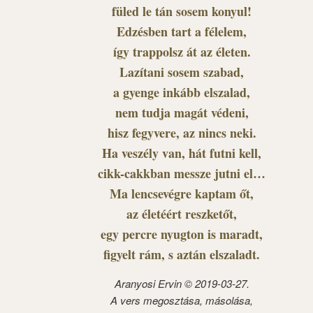
füled le tán sosem konyul!
Edzésben tart a félelem,
így trappolsz át az életen.
Lazítani sosem szabad,
a gyenge inkább elszalad,
nem tudja magát védeni,
hisz fegyvere, az nincs neki.
Ha veszély van, hát futni kell,
cikk-cakkban messze jutni el…
Ma lencsevégre kaptam őt,
az életéért reszketőt,
egy percre nyugton is maradt,
figyelt rám, s aztán elszaladt.
Aranyosi Ervin ©
2019-03-27.
A vers megosztása, másolása,