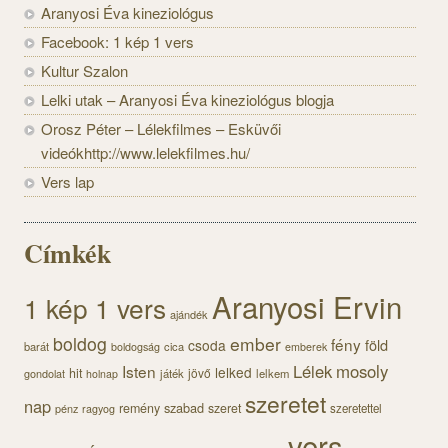
Aranyosi Éva kineziológus
Facebook: 1 kép 1 vers
Kultur Szalon
Lelki utak – Aranyosi Éva kineziológus blogja
Orosz Péter – Lélekfilmes – Esküvői
videókhttp://www.lelekfilmes.hu/
Vers lap
Címkék
Aranyosi Ervin
1 kép 1 vers
ajándék
boldog
ember
fény
föld
csoda
barát
cica
boldogság
emberek
Lélek
mosoly
Isten
lelked
hit
jövő
gondolat
játék
lelkem
holnap
szeretet
nap
szabad
remény
szeret
pénz
szeretettel
ragyog
vers