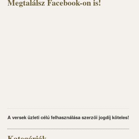
Megtalálsz Facebook-on is!
A versek üzleti célú felhasználása szerzői jogdíj köteles!
Kategóriák