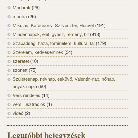
Madarak
(29)
mantra
(26)
Mikulás, Karácsony, Szilveszter, Húsvét
(191)
Mindennapok, élet, gyász, remény, hit
(913)
Szabadság, haza, történelem, kultúra, táj
(179)
Szerelem, kedvesemnek
(34)
szeretet
(10)
szonett
(75)
Születésnap, névnap, esküvő, Valentin-nap, nőnap,
anyák napja
(60)
Vers rendelés
(14)
versillusztrációk
(1)
videó
(2)
Legutóbbi bejegyzések