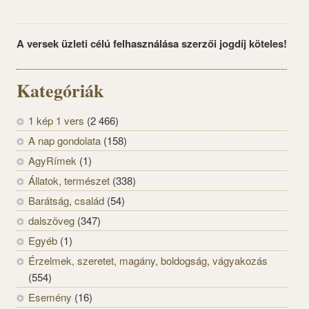
A versek üzleti célú felhasználása szerzői jogdíj köteles!
Kategóriák
1 kép 1 vers
(2 466)
A nap gondolata
(158)
AgyRímek
(1)
Állatok, természet
(338)
Barátság, család
(54)
dalszöveg
(347)
Egyéb
(1)
Érzelmek, szeretet, magány, boldogság, vágyakozás
(554)
Esemény
(16)