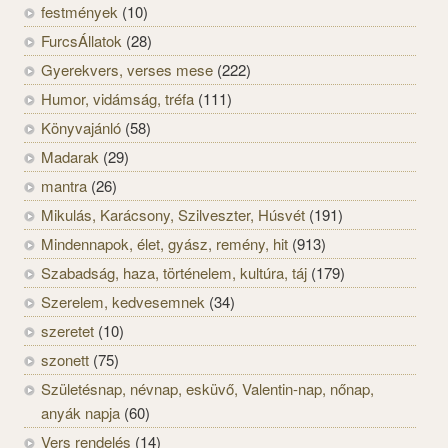
festmények
(10)
FurcsÁllatok
(28)
Gyerekvers, verses mese
(222)
Humor, vidámság, tréfa
(111)
Könyvajánló
(58)
Madarak
(29)
mantra
(26)
Mikulás, Karácsony, Szilveszter, Húsvét
(191)
Mindennapok, élet, gyász, remény, hit
(913)
Szabadság, haza, történelem, kultúra, táj
(179)
Szerelem, kedvesemnek
(34)
szeretet
(10)
szonett
(75)
Születésnap, névnap, esküvő, Valentin-nap, nőnap,
anyák napja
(60)
Vers rendelés
(14)