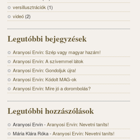
versillusztrációk
(1)
videó
(2)
Legutóbbi bejegyzések
Aranyosi Ervin: Szép vagy magyar hazám!
Aranyosi Ervin: A szívemmel látok
Aranyosi Ervin: Gondoljuk újra!
Aranyosi Ervin: Kódolt MAG-ok
Aranyosi Ervin: Mire jó a dorombolás?
Legutóbbi hozzászólások
Aranyosi Ervin
-
Aranyosi Ervin: Nevetni taníts!
Mária Klára Róka
-
Aranyosi Ervin: Nevetni taníts!