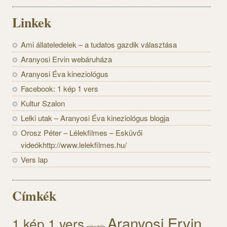
Linkek
Ami állateledelek – a tudatos gazdik választása
Aranyosi Ervin webáruháza
Aranyosi Éva kineziológus
Facebook: 1 kép 1 vers
Kultur Szalon
Lelki utak – Aranyosi Éva kineziológus blogja
Orosz Péter – Lélekfilmes – Esküvői
videókhttp://www.lelekfilmes.hu/
Vers lap
Címkék
Aranyosi Ervin
1 kép 1 vers
ajándék