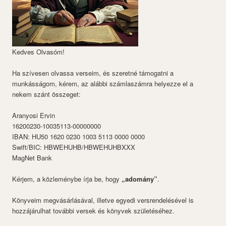
Kedves Olvasóm!
Ha szívesen olvassa verseim, és szeretné támogatni a
munkásságom, kérem, az alábbi számlaszámra helyezze el a
nekem szánt összeget:
Aranyosi Ervin
16200230-10035113-00000000
IBAN: HU50 1620 0230 1003 5113 0000 0000
Swift/BIC: HBWEHUHB/HBWEHUHBXXX
MagNet Bank
Kérjem, a közleménybe írja be, hogy
„adomány”
.
Könyveim megvásárlásával, illetve egyedi versrendelésével is
hozzájárulhat további versek és könyvek születéséhez.