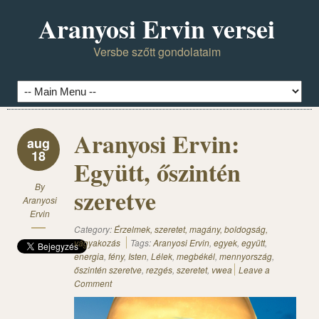
Aranyosi Ervin versei
Versbe szőtt gondolataim
Aranyosi Ervin:
aug
18
Együtt, őszintén
By
szeretve
Aranyosi
Ervin
Category:
Érzelmek, szeretet, magány, boldogság,
vágyakozás
Tags:
Aranyosi Ervin
,
egyek
,
együtt
,
energia
,
fény
,
Isten
,
Lélek
,
megbékél
,
mennyország
,
őszintén szeretve
,
rezgés
,
szeretet
,
vwea
Leave a
Comment