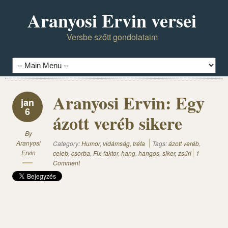
Aranyosi Ervin versei
Versbe szőtt gondolataim
Aranyosi Ervin: Egy
jan
6
ázott veréb sikere
By
Aranyosi
Category:
Humor, vidámság, tréfa
Tags:
ázott veréb
,
Ervin
celeb
,
csorba
,
Fix-faktor
,
hang
,
hangos
,
siker
,
zsűri
1
Comment