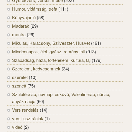
Gyerekvers, verses mese
(222)
Humor, vidámság, tréfa
(111)
Könyvajánló
(58)
Madarak
(29)
mantra
(26)
Mikulás, Karácsony, Szilveszter, Húsvét
(191)
Mindennapok, élet, gyász, remény, hit
(913)
Szabadság, haza, történelem, kultúra, táj
(179)
Szerelem, kedvesemnek
(34)
szeretet
(10)
szonett
(75)
Születésnap, névnap, esküvő, Valentin-nap, nőnap,
anyák napja
(60)
Vers rendelés
(14)
versillusztrációk
(1)
videó
(2)