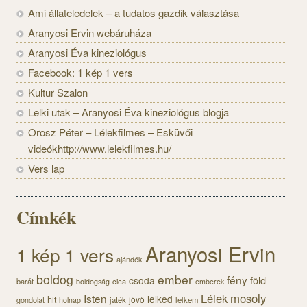
Ami állateledelek – a tudatos gazdik választása
Aranyosi Ervin webáruháza
Aranyosi Éva kineziológus
Facebook: 1 kép 1 vers
Kultur Szalon
Lelki utak – Aranyosi Éva kineziológus blogja
Orosz Péter – Lélekfilmes – Esküvői
videókhttp://www.lelekfilmes.hu/
Vers lap
Címkék
Aranyosi Ervin
1 kép 1 vers
ajándék
boldog
ember
fény
föld
csoda
barát
cica
boldogság
emberek
Lélek
mosoly
Isten
lelked
hit
jövő
gondolat
játék
lelkem
holnap