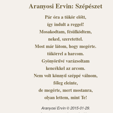
Aranyosi Ervin: Szépészet
Pár óra a tükör előtt,
így indult a reggel!
Mosakodtam, fésülködtem,
neked, szeretettel.
Most már látom, hogy megérte.
tükörrel a harcom.
Gyönyörűvé varázsoltam
kencékkel az arcom.
Nem volt könnyű széppé válnom,
főleg eleinte,
de megérte, mert mostanra,
olyan lettem, mint Te!
Aranyosi Ervin © 2015-01-29.