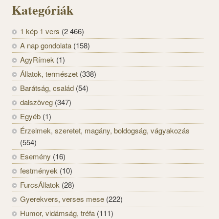
Kategóriák
1 kép 1 vers
(2 466)
A nap gondolata
(158)
AgyRímek
(1)
Állatok, természet
(338)
Barátság, család
(54)
dalszöveg
(347)
Egyéb
(1)
Érzelmek, szeretet, magány, boldogság, vágyakozás
(554)
Esemény
(16)
festmények
(10)
FurcsÁllatok
(28)
Gyerekvers, verses mese
(222)
Humor, vidámság, tréfa
(111)