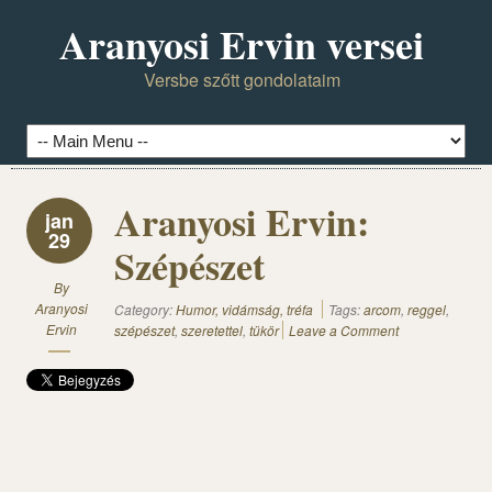
Aranyosi Ervin versei
Versbe szőtt gondolataim
Aranyosi Ervin:
jan
29
Szépészet
By
Aranyosi
Category:
Humor, vidámság, tréfa
Tags:
arcom
,
reggel
,
Ervin
szépészet
,
szeretettel
,
tükör
Leave a Comment