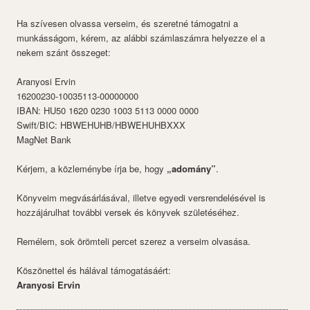
Ha szívesen olvassa verseim, és szeretné támogatni a
munkásságom, kérem, az alábbi számlaszámra helyezze el a
nekem szánt összeget:
Aranyosi Ervin
16200230-10035113-00000000
IBAN: HU50 1620 0230 1003 5113 0000 0000
Swift/BIC: HBWEHUHB/HBWEHUHBXXX
MagNet Bank
Kérjem, a közleménybe írja be, hogy
„adomány”
.
Könyveim megvásárlásával, illetve egyedi versrendelésével is
hozzájárulhat további versek és könyvek születéséhez.
Remélem, sok örömteli percet szerez a verseim olvasása.
Köszönettel és hálával támogatásáért:
Aranyosi Ervin