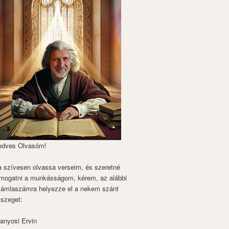
edves Olvasóm!
 szívesen olvassa verseim, és szeretné
mogatni a munkásságom, kérem, az alábbi
zámlaszámra helyezze el a nekem szánt
szeget:
anyosi Ervin