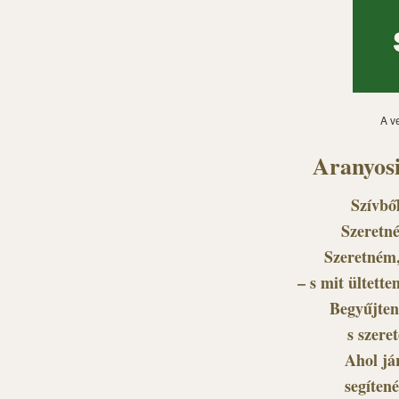
A v
Aranyosi
Szívből
Szeretné
Szeretném,
– s mit ültette
Begyűjten
s szere
Ahol jár
segítené