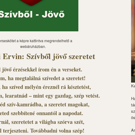
erseskötet a képre kattintva megrendelhető a
webáruházban.
 Ervin: Szívből jövő szeretet
 jövő érzésekkel írom én a verseket.
m, ha megtalálná szívedet a szeretet!
 ha szíved mélyén éreznél rá késztetést,
K
m, learatnád – mint egy gazdag, szép vetést.
Ha
éd szív-kamrádba, a szeretet magokat,
tá
s
teted szebbítené onnantól a napodat.
ös
nál, szeretetet a világba szórva szét,
l terjeszteni. Továbbadni volna szép!
Ar