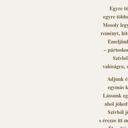
Egyre tö
egyre többe
Mosoly legy
reményt, hit
Emeljünk 
– pártosko
Szívből
valóságra, 
Adjunk ér
egymás ke
Lássunk eg
ahol jóked
Szívből j
s érezze itt