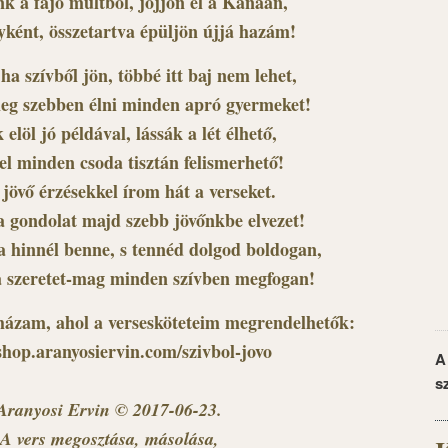
k a fájó múltból, jöjjön el a Kánaán,
yként, összetartva épüljön újjá hazám!
 ha szívből jön, többé itt baj nem lehet,
eg szebben élni minden apró gyermeket!
elöl jó példával, lássák a lét élhető,
tel minden csoda tisztán felismerhető!
 jövő érzésekkel írom hát a verseket.
 gondolat majd szebb jövőnkbe elvezet!
a hinnél benne, s tennéd dolgod boldogan,
a szeretet-mag minden szívben megfogan!
ázam, ahol a versesköteteim megrendelhetők:
/shop.aranyosiervin.com/szivbol-jovo
A
s
Aranyosi Ervin © 2017-06-23.
A vers megosztása, másolása,