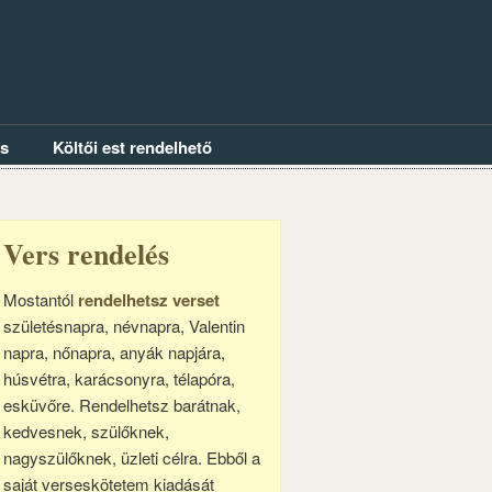
és
Költői est rendelhető
Vers rendelés
Mostantól
rendelhetsz verset
születésnapra, névnapra, Valentin
napra, nőnapra, anyák napjára,
húsvétra, karácsonyra, télapóra,
esküvőre. Rendelhetsz barátnak,
kedvesnek, szülőknek,
nagyszülőknek, üzleti célra. Ebből a
saját verseskötetem kiadását