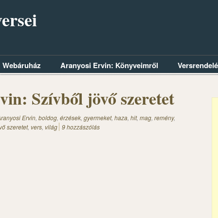
ersei
Webáruház
Aranyosi Ervin: Könyveimről
Versrendel
in: Szívből jövő szeretet
ranyosi Ervin
,
boldog
,
érzések
,
gyermeket
,
haza
,
hit
,
mag
,
remény
,
vő szeretet
,
vers
,
világ
9 hozzászólás