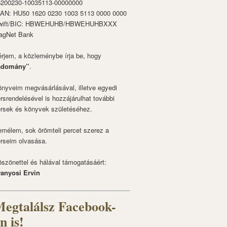
6200230-10035113-00000000
BAN: HU50 1620 0230 1003 5113 0000 0000
wift/BIC: HBWEHUHB/HBWEHUHBXXX
agNet Bank
rjem, a közleménybe írja be, hogy
adomány”
.
nyveim megvásárlásával, illetve egyedi
rsrendelésével is hozzájárulhat további
rsek és könyvek születéséhez.
mélem, sok örömteli percet szerez a
rseim olvasása.
szönettel és hálával támogatásáért:
ranyosi Ervin
egtalálsz Facebook-
n is!