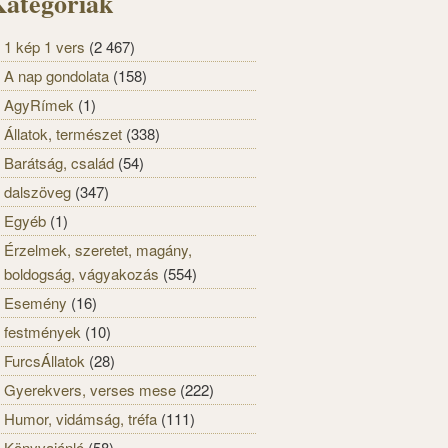
ategóriák
1 kép 1 vers
(2 467)
A nap gondolata
(158)
AgyRímek
(1)
Állatok, természet
(338)
Barátság, család
(54)
dalszöveg
(347)
Egyéb
(1)
Érzelmek, szeretet, magány,
boldogság, vágyakozás
(554)
Esemény
(16)
festmények
(10)
FurcsÁllatok
(28)
Gyerekvers, verses mese
(222)
Humor, vidámság, tréfa
(111)
Könyvajánló
(58)