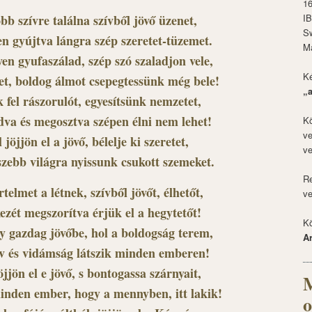
1
bb szívre találna szívből jövő üzenet,
I
S
n gyújtva lángra szép szeretet-tüzemet.
M
en gyufaszálad, szép szó szaladjon vele,
Ké
et, boldog álmot csepegtessünk még bele!
„
fel rászorulót, egyesítsünk nemzetet,
dva és megosztva szépen élni nem lehet!
Kö
ve
 jöjjön el a jövő, bélelje ki szeretet,
ve
szebb világra nyissunk csukott szemeket.
Re
telmet a létnek, szívből jövőt, élhetőt,
ve
zét megszorítva érjük el a hegytetőt!
Kö
y gazdag jövőbe, hol a boldogság terem,
A
v és vidámság látszik minden emberen!
öjjön el e jövő, s bontogassa szárnyait,
M
 minden ember, hogy a mennyben, itt lakik!
o