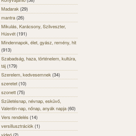
Madarak
(29)
mantra
(26)
Mikulás, Karácsony, Szilveszter,
Húsvét
(191)
Mindennapok, élet, gyász, remény, hit
(913)
Szabadság, haza, történelem, kultúra,
táj
(179)
Szerelem, kedvesemnek
(34)
szeretet
(10)
szonett
(75)
Születésnap, névnap, esküvő,
Valentin-nap, nőnap, anyák napja
(60)
Vers rendelés
(14)
versillusztrációk
(1)
videó
(2)