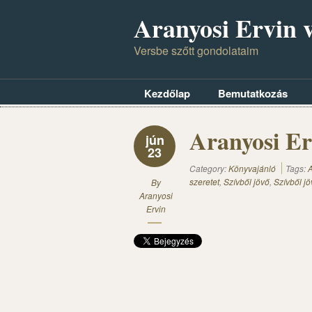
Aranyosi Ervin v
Versbe szőtt gondolataim
Kezdőlap
Bemutatkozás
Aranyosi Erv
jún
23
Category:
Könyvajánló
Tags:
A
szeretet
,
Szívből jövő
,
Szívből jö
By
Aranyosi
Ervin