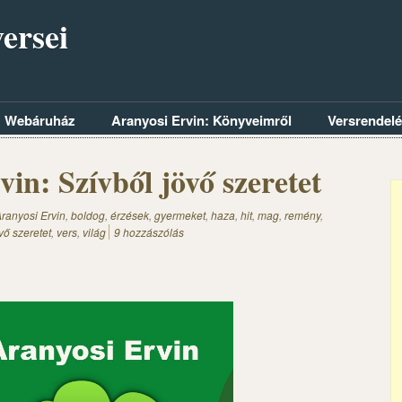
ersei
Webáruház
Aranyosi Ervin: Könyveimről
Versrendel
in: Szívből jövő szeretet
ranyosi Ervin
,
boldog
,
érzések
,
gyermeket
,
haza
,
hit
,
mag
,
remény
,
vő szeretet
,
vers
,
világ
9 hozzászólás