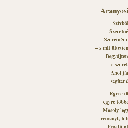
Aranyosi
Szívből
Szeretné
Szeretném,
– s mit ültette
Begyűjten
s szere
Ahol jár
segítené
Egyre tö
egyre többe
Mosoly legy
reményt, hit
Emeljünk 