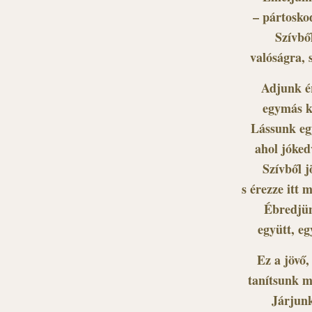
– pártosko
Szívből
valóságra, 
Adjunk ér
egymás ke
Lássunk eg
ahol jóked
Szívből j
s érezze itt
Ébredjün
együtt, eg
Ez a jövő,
tanítsunk m
Járjunk 