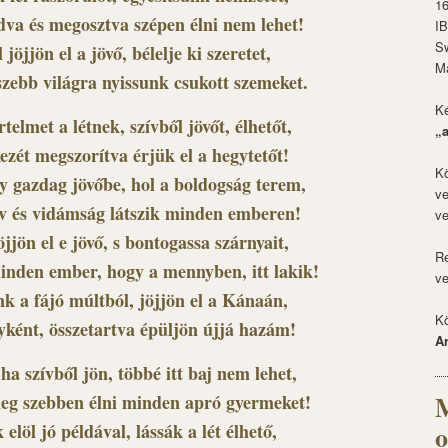
1
dva és megosztva szépen élni nem lehet!
I
S
 jöjjön el a jövő, bélelje ki szeretet,
M
szebb világra nyissunk csukott szemeket.
Ké
telmet a létnek, szívből jövőt, élhetőt,
„
zét megszorítva érjük el a hegytetőt!
Kö
y gazdag jövőbe, hol a boldogság terem,
ve
v és vidámság látszik minden emberen!
ve
öjjön el e jövő, s bontogassa szárnyait,
Re
 minden ember, hogy a mennyben, itt lakik!
ve
k a fájó múltból, jöjjön el a Kánaán,
Kö
yként, összetartva épüljön újjá hazám!
A
 ha szívből jön, többé itt baj nem lehet,
M
eg szebben élni minden apró gyermeket!
elöl jó példával, lássák a lét élhető,
o