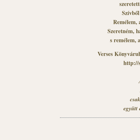
szeretet
Szívből
Remélem, a
Szeretném, h
s remélem, 
Verses Könyváruh
http:/
csak
együtt 