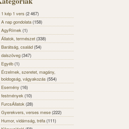
ategóriák
1 kép 1 vers
(2 467)
A nap gondolata
(158)
AgyRímek
(1)
Állatok, természet
(338)
Barátság, család
(54)
dalszöveg
(347)
Egyéb
(1)
Érzelmek, szeretet, magány,
boldogság, vágyakozás
(554)
Esemény
(16)
festmények
(10)
FurcsÁllatok
(28)
Gyerekvers, verses mese
(222)
Humor, vidámság, tréfa
(111)
Könyvajánló
(58)