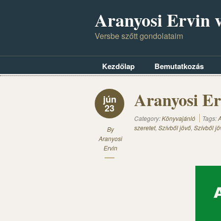
Aranyosi Ervin v
Versbe szőtt gondolataim
Kezdőlap
Bemutatkozás
Aranyosi Erv
jún
23
Category:
Könyvajánló
Tags:
A
szeretet
,
Szívből jövő
,
Szívből jö
By
Aranyosi
Ervin