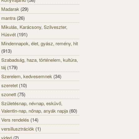
Madarak
(29)
mantra
(26)
Mikulás, Karácsony, Szilveszter,
Húsvét
(191)
Mindennapok, élet, gyász, remény, hit
(913)
Szabadság, haza, történelem, kultúra,
táj
(179)
Szerelem, kedvesemnek
(34)
szeretet
(10)
szonett
(75)
Születésnap, névnap, esküvő,
Valentin-nap, nőnap, anyák napja
(60)
Vers rendelés
(14)
versillusztrációk
(1)
videó
(2)