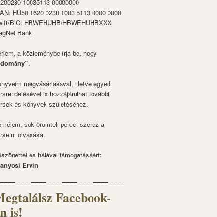
6200230-10035113-00000000
BAN: HU50 1620 0230 1003 5113 0000 0000
wift/BIC: HBWEHUHB/HBWEHUHBXXX
agNet Bank
rjem, a közleménybe írja be, hogy
adomány”
.
nyveim megvásárlásával, illetve egyedi
rsrendelésével is hozzájárulhat további
rsek és könyvek születéséhez.
mélem, sok örömteli percet szerez a
rseim olvasása.
szönettel és hálával támogatásáért:
ranyosi Ervin
egtalálsz Facebook-
n is!