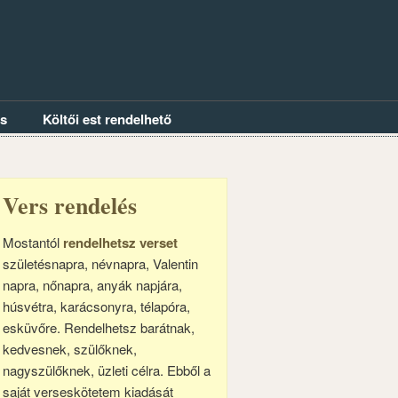
és
Költői est rendelhető
Vers rendelés
Mostantól
rendelhetsz verset
születésnapra, névnapra, Valentin
napra, nőnapra, anyák napjára,
húsvétra, karácsonyra, télapóra,
esküvőre. Rendelhetsz barátnak,
kedvesnek, szülőknek,
nagyszülőknek, üzleti célra. Ebből a
saját verseskötetem kiadását