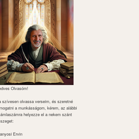
edves Olvasóm!
 szívesen olvassa verseim, és szeretné
mogatni a munkásságom, kérem, az alábbi
zámlaszámra helyezze el a nekem szánt
szeget:
anyosi Ervin