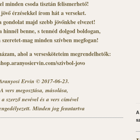
tel minden csoda tisztán felismerhető!
 jövő érzésekkel írom hát a verseket.
 gondolat majd szebb jövőnkbe elvezet!
a hinnél benne, s tennéd dolgod boldogan,
a szeretet-mag minden szívben megfogan!
ázam, ahol a versesköteteim megrendelhetők:
/shop.aranyosiervin.com/szivbol-jovo
Aranyosi Ervin © 2017-06-23.
A vers megosztása, másolása,
 a szerző nevével és a vers címével
engedélyezett. Minden jog fenntartva
A
s