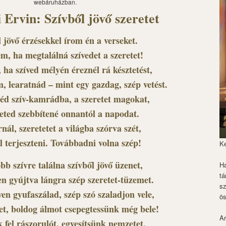
webáruházban.
 Ervin: Szívből jövő szeretet
 jövő érzésekkel írom én a verseket.
m, ha megtalálná szívedet a szeretet!
 ha szíved mélyén éreznél rá késztetést,
m, learatnád – mint egy gazdag, szép vetést.
éd szív-kamrádba, a szeretet magokat,
teted szebbítené onnantól a napodat.
nál, szeretetet a világba szórva szét,
l terjeszteni. Továbbadni volna szép!
K
bb szívre találna szívből jövő üzenet,
Ha
tá
n gyújtva lángra szép szeretet-tüzemet.
s
en gyufaszálad, szép szó szaladjon vele,
ös
et, boldog álmot csepegtessünk még bele!
Ar
fel rászorulót, egyesítsünk nemzetet,