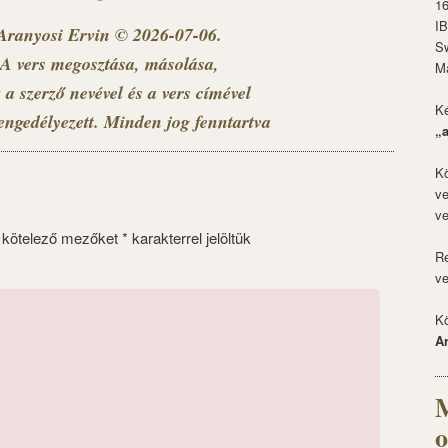
1
I
Aranyosi Ervin © 2026-07-06.
S
A vers megosztása, másolása,
M
 a szerző nevével és a vers címével
Ké
engedélyezett. Minden jog fenntartva
„
Kö
ve
ve
 kötelező mezőket
*
karakterrel jelöltük
Re
ve
Kö
A
M
o