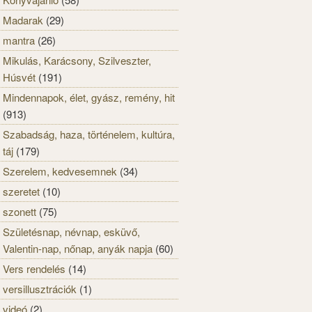
Madarak
(29)
mantra
(26)
Mikulás, Karácsony, Szilveszter,
Húsvét
(191)
Mindennapok, élet, gyász, remény, hit
(913)
Szabadság, haza, történelem, kultúra,
táj
(179)
Szerelem, kedvesemnek
(34)
szeretet
(10)
szonett
(75)
Születésnap, névnap, esküvő,
Valentin-nap, nőnap, anyák napja
(60)
Vers rendelés
(14)
versillusztrációk
(1)
videó
(2)