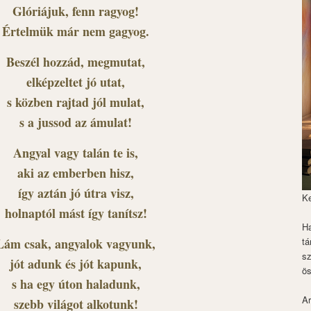
Glóriájuk, fenn ragyog!
Értelmük már nem gagyog.
Beszél hozzád, megmutat,
elképzeltet jó utat,
s közben rajtad jól mulat,
s a jussod az ámulat!
Angyal vagy talán te is,
aki az emberben hisz,
így aztán jó útra visz,
K
holnaptól mást így tanítsz!
Ha
Lám csak, angyalok vagyunk,
tá
s
jót adunk és jót kapunk,
ös
s ha egy úton haladunk,
Ar
szebb világot alkotunk!