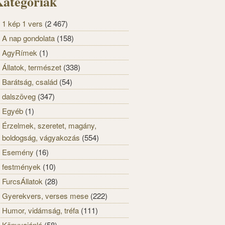
ategóriák
1 kép 1 vers
(2 467)
A nap gondolata
(158)
AgyRímek
(1)
Állatok, természet
(338)
Barátság, család
(54)
dalszöveg
(347)
Egyéb
(1)
Érzelmek, szeretet, magány,
boldogság, vágyakozás
(554)
Esemény
(16)
festmények
(10)
FurcsÁllatok
(28)
Gyerekvers, verses mese
(222)
Humor, vidámság, tréfa
(111)
Könyvajánló
(58)