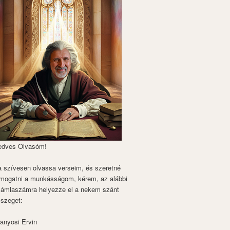
edves Olvasóm!
 szívesen olvassa verseim, és szeretné
mogatni a munkásságom, kérem, az alábbi
zámlaszámra helyezze el a nekem szánt
szeget:
anyosi Ervin