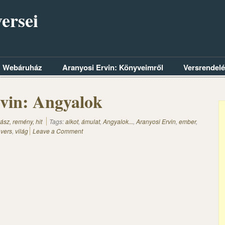
ersei
Webáruház
Aranyosi Ervin: Könyveimről
Versrendel
vin: Angyalok
ász, remény, hit
Tags:
alkot
,
ámulat
,
Angyalok...
,
Aranyosi Ervin
,
ember
,
,
vers
,
világ
Leave a Comment