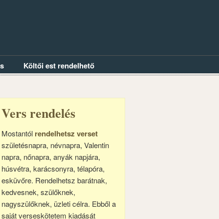
és
Költői est rendelhető
Vers rendelés
Mostantól
rendelhetsz verset
születésnapra, névnapra, Valentin
napra, nőnapra, anyák napjára,
húsvétra, karácsonyra, télapóra,
esküvőre. Rendelhetsz barátnak,
kedvesnek, szülőknek,
nagyszülőknek, üzleti célra. Ebből a
saját verseskötetem kiadását