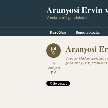
Aranyosi Ervin v
Versbe szőtt gondolataim
Kezdőlap
Bemutatkozás
Aranyosi Er
júl
6
Category:
Mindennapok, élet, gy
glória
,
hisz
,
jó
,
juss
,
szebb
,
tanít
By
Aranyosi
Ervin