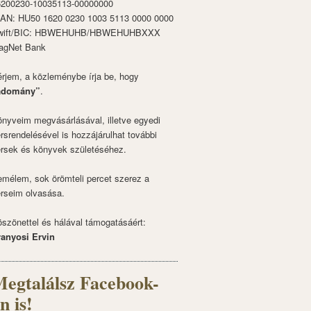
6200230-10035113-00000000
BAN: HU50 1620 0230 1003 5113 0000 0000
wift/BIC: HBWEHUHB/HBWEHUHBXXX
agNet Bank
rjem, a közleménybe írja be, hogy
adomány”
.
nyveim megvásárlásával, illetve egyedi
rsrendelésével is hozzájárulhat további
rsek és könyvek születéséhez.
mélem, sok örömteli percet szerez a
rseim olvasása.
szönettel és hálával támogatásáért:
ranyosi Ervin
egtalálsz Facebook-
n is!