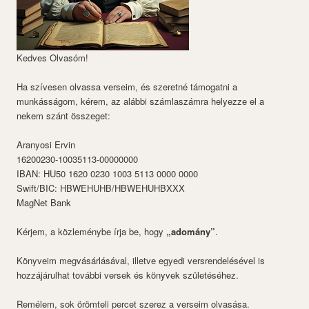
Kedves Olvasóm!
Ha szívesen olvassa verseim, és szeretné támogatni a
munkásságom, kérem, az alábbi számlaszámra helyezze el a
nekem szánt összeget:
Aranyosi Ervin
16200230-10035113-00000000
IBAN: HU50 1620 0230 1003 5113 0000 0000
Swift/BIC: HBWEHUHB/HBWEHUHBXXX
MagNet Bank
Kérjem, a közleménybe írja be, hogy
„adomány”
.
Könyveim megvásárlásával, illetve egyedi versrendelésével is
hozzájárulhat további versek és könyvek születéséhez.
Remélem, sok örömteli percet szerez a verseim olvasása.