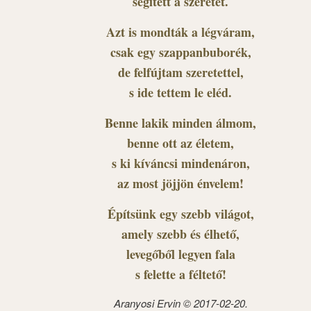
segített a szeretet.
Azt is mondták a légváram,
csak egy szappanbuborék,
de felfújtam szeretettel,
s ide tettem le eléd.
Benne lakik minden álmom,
benne ott az életem,
s ki kíváncsi mindenáron,
az most jöjjön énvelem!
Építsünk egy szebb világot,
amely szebb és élhető,
levegőből legyen fala
s felette a féltető!
Aranyosi Ervin © 2017-02-20.