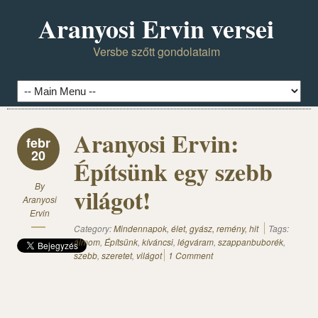
Aranyosi Ervin versei
Versbe szőtt gondolataim
Aranyosi Ervin:
febr
20
Építsünk egy szebb
By
világot!
Aranyosi
Ervin
Category:
Mindennapok, élet, gyász, remény, hit
Tags:
álmom
,
Építsünk
,
kíváncsi
,
légváram
,
szappanbuborék
,
szebb
,
szeretet
,
világot
1 Comment