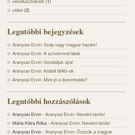
versillusztrációk
(1)
videó
(2)
Legutóbbi bejegyzések
Aranyosi Ervin: Szép vagy magyar hazám!
Aranyosi Ervin: A szívemmel látok
Aranyosi Ervin: Gondoljuk újra!
Aranyosi Ervin: Kódolt MAG-ok
Aranyosi Ervin: Mire jó a dorombolás?
Legutóbbi hozzászólások
Aranyosi Ervin
-
Aranyosi Ervin: Nevetni taníts!
Mária Klára Róka
-
Aranyosi Ervin: Nevetni taníts!
Aranyosi Ervin
-
Aranyosi Ervin: Őrizzük a magyar