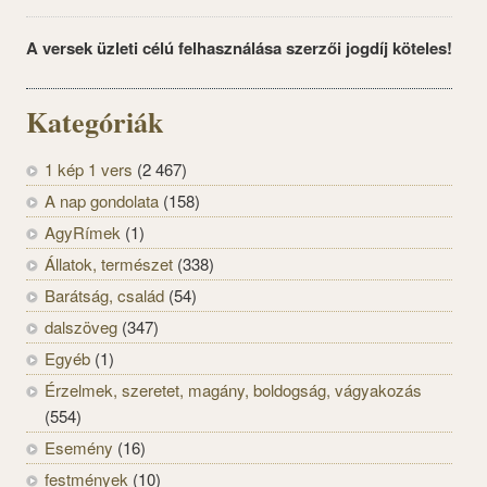
A versek üzleti célú felhasználása szerzői jogdíj köteles!
Kategóriák
1 kép 1 vers
(2 467)
A nap gondolata
(158)
AgyRímek
(1)
Állatok, természet
(338)
Barátság, család
(54)
dalszöveg
(347)
Egyéb
(1)
Érzelmek, szeretet, magány, boldogság, vágyakozás
(554)
Esemény
(16)
festmények
(10)