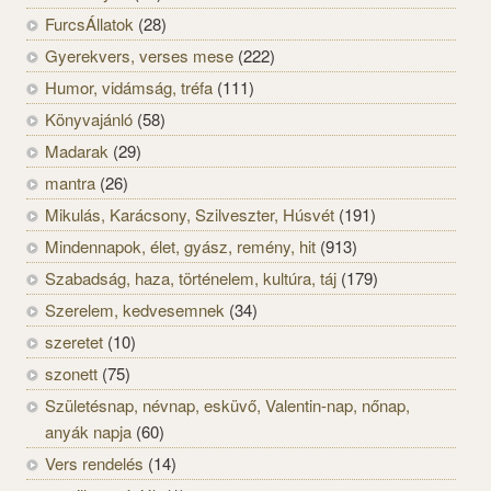
FurcsÁllatok
(28)
Gyerekvers, verses mese
(222)
Humor, vidámság, tréfa
(111)
Könyvajánló
(58)
Madarak
(29)
mantra
(26)
Mikulás, Karácsony, Szilveszter, Húsvét
(191)
Mindennapok, élet, gyász, remény, hit
(913)
Szabadság, haza, történelem, kultúra, táj
(179)
Szerelem, kedvesemnek
(34)
szeretet
(10)
szonett
(75)
Születésnap, névnap, esküvő, Valentin-nap, nőnap,
anyák napja
(60)
Vers rendelés
(14)