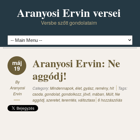
Aranyosi Ervin versei
Versbe szőtt gondolataim
Aranyosi Ervin: Ne
máj
19
aggódj!
By
Aranyosi
Category:
Mindennapok, élet, gyász, remény, hit
Tags:
Ervin
csoda
,
gondolat
,
gondolkozz
,
jövő
,
mában
,
Múlt
,
Ne
aggódj
,
szeretet
,
teremtés
,
változtass
6 hozzászólás