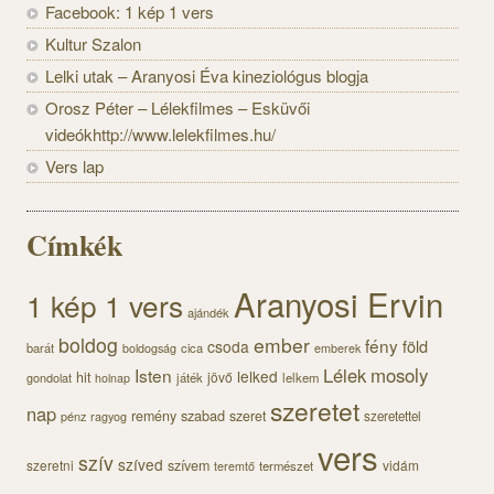
Facebook: 1 kép 1 vers
Kultur Szalon
Lelki utak – Aranyosi Éva kineziológus blogja
Orosz Péter – Lélekfilmes – Esküvői
videókhttp://www.lelekfilmes.hu/
Vers lap
Címkék
Aranyosi Ervin
1 kép 1 vers
ajándék
boldog
ember
fény
föld
csoda
barát
cica
boldogság
emberek
Lélek
mosoly
Isten
lelked
hit
jövő
gondolat
játék
lelkem
holnap
szeretet
nap
szabad
remény
szeret
pénz
szeretettel
ragyog
vers
szív
szíved
szeretni
szívem
vidám
természet
teremtő