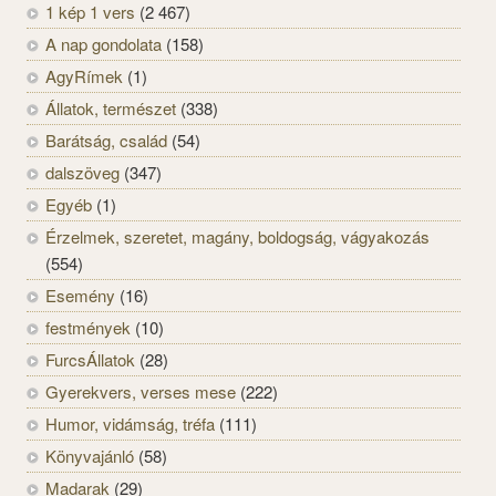
1 kép 1 vers
(2 467)
A nap gondolata
(158)
AgyRímek
(1)
Állatok, természet
(338)
Barátság, család
(54)
dalszöveg
(347)
Egyéb
(1)
Érzelmek, szeretet, magány, boldogság, vágyakozás
(554)
Esemény
(16)
festmények
(10)
FurcsÁllatok
(28)
Gyerekvers, verses mese
(222)
Humor, vidámság, tréfa
(111)
Könyvajánló
(58)
Madarak
(29)