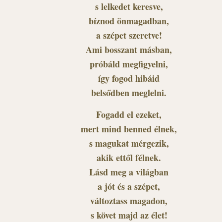
s lelkedet keresve,
bíznod önmagadban,
a szépet szeretve!
Ami bosszant másban,
próbáld megfigyelni,
így fogod hibáid
belsődben meglelni.
Fogadd el ezeket,
mert mind benned élnek,
s magukat mérgezik,
akik ettől félnek.
Lásd meg a világban
a jót és a szépet,
változtass magadon,
s követ majd az élet!