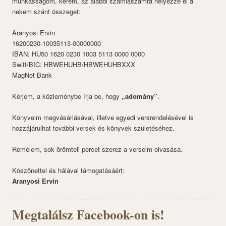
munkásságom, kérem, az alábbi számlaszámra helyezze el a
nekem szánt összeget:
Aranyosi Ervin
16200230-10035113-00000000
IBAN: HU50 1620 0230 1003 5113 0000 0000
Swift/BIC: HBWEHUHB/HBWEHUHBXXX
MagNet Bank
Kérjem, a közleménybe írja be, hogy
„adomány”
.
Könyveim megvásárlásával, illetve egyedi versrendelésével is
hozzájárulhat további versek és könyvek születéséhez.
Remélem, sok örömteli percet szerez a verseim olvasása.
Köszönettel és hálával támogatásáért:
Aranyosi Ervin
Megtalálsz Facebook-on is!