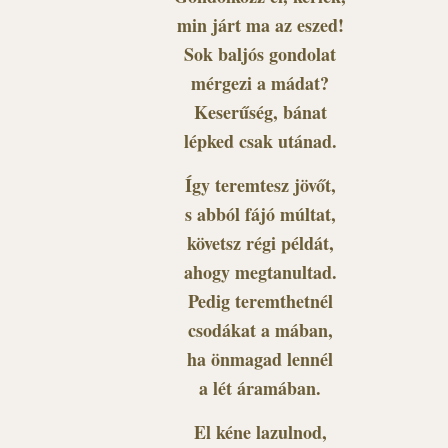
min járt ma az eszed!
Sok baljós gondolat
mérgezi a mádat?
Keserűség, bánat
lépked csak utánad.
Így teremtesz jövőt,
s abból fájó múltat,
követsz régi példát,
ahogy megtanultad.
Pedig teremthetnél
csodákat a mában,
ha önmagad lennél
a lét áramában.
El kéne lazulnod,