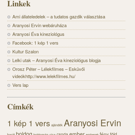
Linkek
Ami állateledelek – a tudatos gazdik választása
Aranyosi Ervin webáruháza
Aranyosi Éva kineziológus
Facebook: 1 kép 1 vers
Kultur Szalon
Lelki utak – Aranyosi Éva kineziológus blogja
Orosz Péter – Lélekfilmes – Esküvői
videókhttp://www.lelekfilmes.hu/
Vers lap
Címkék
Aranyosi Ervin
1 kép 1 vers
ajándék
boldog
ember
fény
föld
csoda
barát
cica
boldogság
emberek