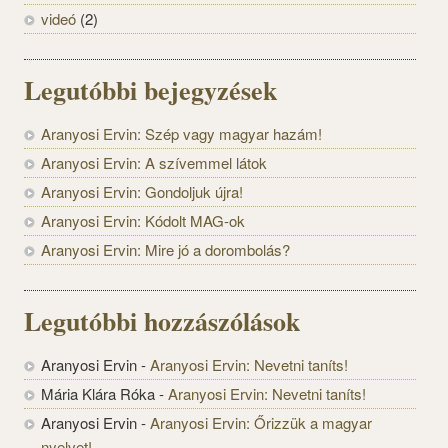
videó
(2)
Legutóbbi bejegyzések
Aranyosi Ervin: Szép vagy magyar hazám!
Aranyosi Ervin: A szívemmel látok
Aranyosi Ervin: Gondoljuk újra!
Aranyosi Ervin: Kódolt MAG-ok
Aranyosi Ervin: Mire jó a dorombolás?
Legutóbbi hozzászólások
Aranyosi Ervin
-
Aranyosi Ervin: Nevetni taníts!
Mária Klára Róka
-
Aranyosi Ervin: Nevetni taníts!
Aranyosi Ervin
-
Aranyosi Ervin: Őrizzük a magyar
nyelvet!