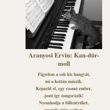
Aranyosi Ervin: Kan-dúr-
moll
Figyelem a sok kis hangyát,
mi a kottán mászik.
Képzeld el, egy csomó ember,
pont így zongorázik!
Nyomkodja a billentyűket,
egyműs után sorban,