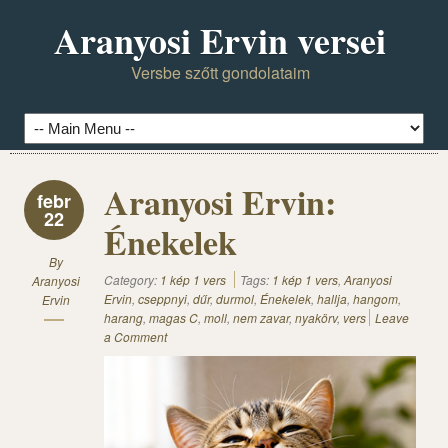
Aranyosi Ervin versei
Versbe szőtt gondolataim
Aranyosi Ervin:
febr
22
Énekelek
By
Category:
1 kép 1 vers
Tags:
1 kép 1 vers
,
Aranyosi
Aranyosi
Ervin
,
cseppnyi
,
dűr
,
durmol
,
Énekelek
,
hallja
,
hangom
,
Ervin
harang
,
magas C
,
moll
,
nem zavar
,
nyakörv
,
vers
Leave
a Comment