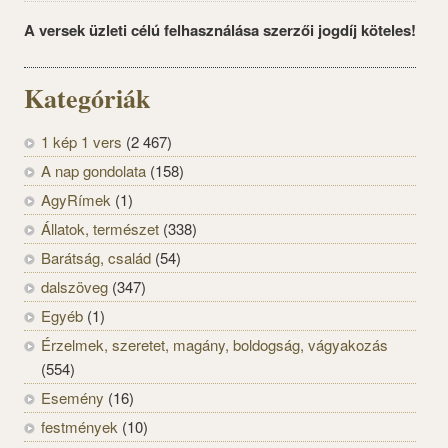
A versek üzleti célú felhasználása szerzői jogdíj köteles!
Kategóriák
1 kép 1 vers
(2 467)
A nap gondolata
(158)
AgyRímek
(1)
Állatok, természet
(338)
Barátság, család
(54)
dalszöveg
(347)
Egyéb
(1)
Érzelmek, szeretet, magány, boldogság, vágyakozás
(554)
Esemény
(16)
festmények
(10)