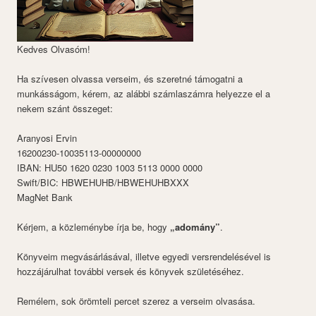
Kedves Olvasóm!
Ha szívesen olvassa verseim, és szeretné támogatni a
munkásságom, kérem, az alábbi számlaszámra helyezze el a
nekem szánt összeget:
Aranyosi Ervin
16200230-10035113-00000000
IBAN: HU50 1620 0230 1003 5113 0000 0000
Swift/BIC: HBWEHUHB/HBWEHUHBXXX
MagNet Bank
Kérjem, a közleménybe írja be, hogy
„adomány”
.
Könyveim megvásárlásával, illetve egyedi versrendelésével is
hozzájárulhat további versek és könyvek születéséhez.
Remélem, sok örömteli percet szerez a verseim olvasása.