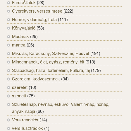
FurcsÁllatok
(28)
Gyerekvers, verses mese
(222)
Humor, vidámság, tréfa
(111)
Könyvajánló
(58)
Madarak
(29)
mantra
(26)
Mikulás, Karácsony, Szilveszter, Húsvét
(191)
Mindennapok, élet, gyász, remény, hit
(913)
Szabadság, haza, történelem, kultúra, táj
(179)
Szerelem, kedvesemnek
(34)
szeretet
(10)
szonett
(75)
Születésnap, névnap, esküvő, Valentin-nap, nőnap,
anyák napja
(60)
Vers rendelés
(14)
versillusztrációk
(1)