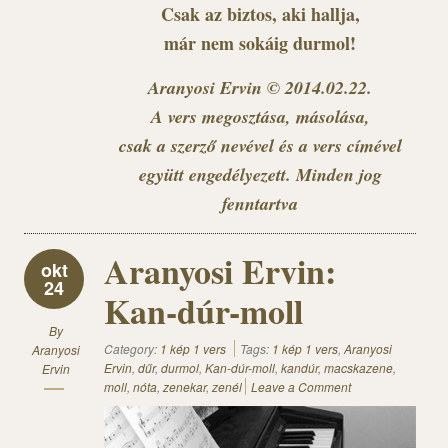
Csak az biztos, aki hallja,
már nem sokáig durmol!
Aranyosi Ervin © 2014.02.22.
A vers megosztása, másolása,
csak a szerző nevével és a vers címével
együtt engedélyezett. Minden jog
fenntartva
Aranyosi Ervin:
okt
24
Kan-dúr-moll
By
Category:
1 kép 1 vers
Tags:
1 kép 1 vers
,
Aranyosi
Aranyosi
Ervin
,
dűr
,
durmol
,
Kan-dúr-moll
,
kandúr
,
macskazene
,
Ervin
moll
,
nóta
,
zenekar
,
zenél
Leave a Comment