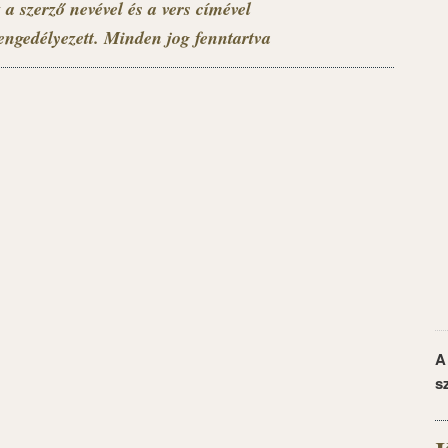
 a szerző nevével és a vers címével
engedélyezett. Minden jog fenntartva
A
s