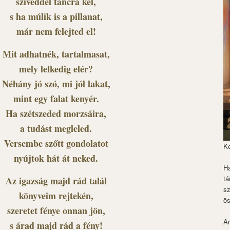
szíveddel táncra kel,
s ha múlik is a pillanat,
már nem felejted el!
Mit adhatnék, tartalmasat,
mely lelkedig elér?
Néhány jó szó, mi jól lakat,
mint egy falat kenyér.
Ha szétszeded morzsáira,
a tudást megleled.
Versembe szőtt gondolatot
K
nyújtok hát át neked.
Ha
tá
Az igazság majd rád talál
s
könyveim rejtekén,
ös
szeretet fénye onnan jön,
Ar
s árad majd rád a fény!