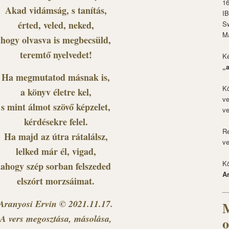
1
Akad vidámság, s tanítás,
I
érted, veled, neked,
S
M
hogy olvasva is megbecsüld,
teremtő nyelvedet!
Ké
„
Ha megmutatod másnak is,
Kö
a könyv életre kel,
ve
s mint álmot szövő képzelet,
ve
kérdésekre felel.
Re
Ha majd az útra rátalálsz,
ve
lelked már él, vigad,
Kö
ahogy szép sorban felszeded
A
elszórt morzsáimat.
Aranyosi Ervin © 2021.11.17.
M
A vers megosztása, másolása,
o