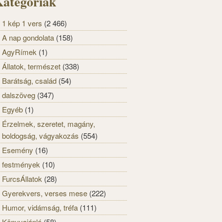
ategóriák
1 kép 1 vers
(2 466)
A nap gondolata
(158)
AgyRímek
(1)
Állatok, természet
(338)
Barátság, család
(54)
dalszöveg
(347)
Egyéb
(1)
Érzelmek, szeretet, magány,
boldogság, vágyakozás
(554)
Esemény
(16)
festmények
(10)
FurcsÁllatok
(28)
Gyerekvers, verses mese
(222)
Humor, vidámság, tréfa
(111)
Könyvajánló
(58)