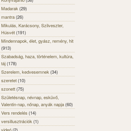
Madarak
(29)
mantra
(26)
Mikulás, Karácsony, Szilveszter,
Húsvét
(191)
Mindennapok, élet, gyász, remény, hit
(913)
Szabadság, haza, történelem, kultúra,
táj
(178)
Szerelem, kedvesemnek
(34)
szeretet
(10)
szonett
(75)
Születésnap, névnap, esküvő,
Valentin-nap, nőnap, anyák napja
(60)
Vers rendelés
(14)
versillusztrációk
(1)
videó
(2)