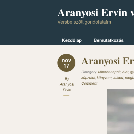
Aranyosi Ervin v
Versbe szőtt gondolataim
Kezdőlap
Bemutatkozás
Aranyosi Er
nov
17
Category:
Mindennapok, élet, gy
képzelet
,
könyvem
,
lelked
,
megb
By
Comment
Aranyosi
Ervin