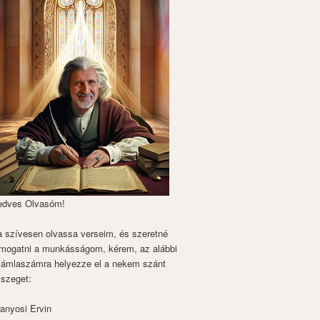
edves Olvasóm!
 szívesen olvassa verseim, és szeretné
mogatni a munkásságom, kérem, az alábbi
zámlaszámra helyezze el a nekem szánt
szeget:
anyosi Ervin