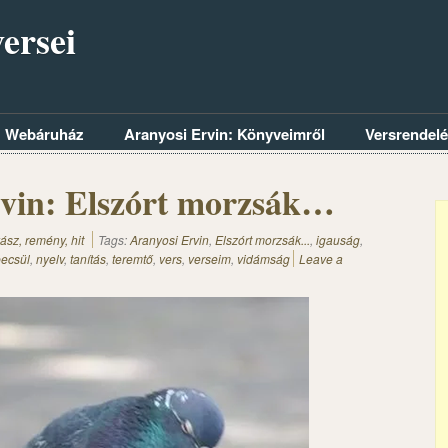
ersei
Webáruház
Aranyosi Ervin: Könyveimről
Versrendel
vin: Elszórt morzsák…
ász, remény, hit
Tags:
Aranyosi Ervin
,
Elszórt morzsák...
,
igauság
,
ecsül
,
nyelv
,
tanítás
,
teremtő
,
vers
,
verseim
,
vidámság
Leave a