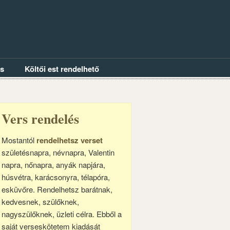
és
Költői est rendelhető
Vers rendelés
Mostantól
rendelhetsz verset
születésnapra, névnapra, Valentin
napra, nőnapra, anyák napjára,
húsvétra, karácsonyra, télapóra,
esküvőre. Rendelhetsz barátnak,
kedvesnek, szülőknek,
nagyszülőknek, üzleti célra. Ebből a
saját verseskötetem kiadását