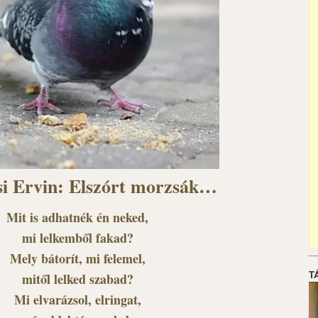
i Ervin: Elszórt morzsák…
Mit is adhatnék én neked,
mi lelkemből fakad?
Mely bátorít, mi felemel,
T
mitől lelked szabad?
Mi elvarázsol, elringat,