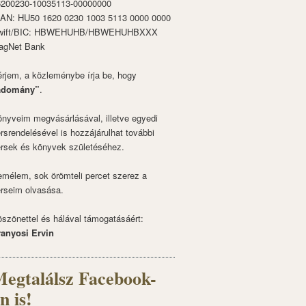
6200230-10035113-00000000
BAN: HU50 1620 0230 1003 5113 0000 0000
wift/BIC: HBWEHUHB/HBWEHUHBXXX
agNet Bank
rjem, a közleménybe írja be, hogy
adomány”
.
nyveim megvásárlásával, illetve egyedi
rsrendelésével is hozzájárulhat további
rsek és könyvek születéséhez.
mélem, sok örömteli percet szerez a
rseim olvasása.
szönettel és hálával támogatásáért:
ranyosi Ervin
egtalálsz Facebook-
n is!