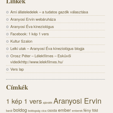
Linkek
Ami állateledelek – a tudatos gazdik választása
Aranyosi Ervin webáruháza
Aranyosi Éva kineziológus
Facebook: 1 kép 1 vers
Kultur Szalon
Lelki utak – Aranyosi Éva kineziológus blogja
Orosz Péter – Lélekfilmes – Esküvői
videókhttp://www.lelekfilmes.hu/
Vers lap
Címkék
Aranyosi Ervin
1 kép 1 vers
ajándék
boldog
ember
fény
föld
csoda
barát
cica
boldogság
emberek