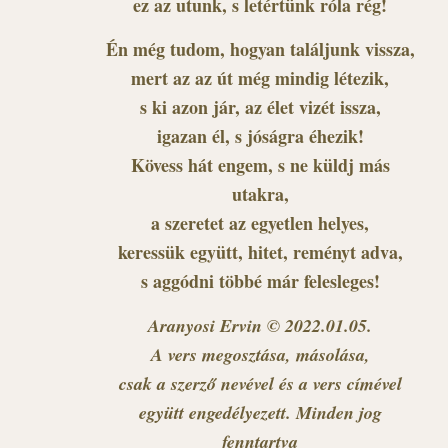
ez az utunk, s letértünk róla rég!
Én még tudom, hogyan találjunk vissza,
mert az az út még mindig létezik,
s ki azon jár, az élet vizét issza,
igazan él, s jóságra éhezik!
Kövess hát engem, s ne küldj más
utakra,
a szeretet az egyetlen helyes,
keressük együtt, hitet, reményt adva,
s aggódni többé már felesleges!
Aranyosi Ervin © 2022.01.05.
A vers megosztása, másolása,
csak a szerző nevével és a vers címével
együtt engedélyezett. Minden jog
fenntartva