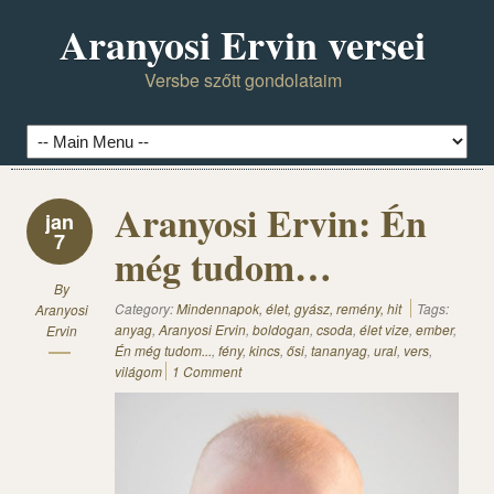
Aranyosi Ervin versei
Versbe szőtt gondolataim
Aranyosi Ervin: Én
jan
7
még tudom…
By
Category:
Mindennapok, élet, gyász, remény, hit
Tags:
Aranyosi
anyag
,
Aranyosi Ervin
,
boldogan
,
csoda
,
élet vize
,
ember
,
Ervin
Én még tudom...
,
fény
,
kincs
,
ősi
,
tananyag
,
ural
,
vers
,
világom
1 Comment