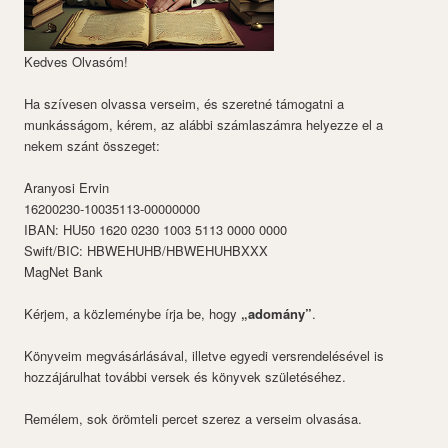
Kedves Olvasóm!
Ha szívesen olvassa verseim, és szeretné támogatni a
munkásságom, kérem, az alábbi számlaszámra helyezze el a
nekem szánt összeget:
Aranyosi Ervin
16200230-10035113-00000000
IBAN: HU50 1620 0230 1003 5113 0000 0000
Swift/BIC: HBWEHUHB/HBWEHUHBXXX
MagNet Bank
Kérjem, a közleménybe írja be, hogy
„adomány”
.
Könyveim megvásárlásával, illetve egyedi versrendelésével is
hozzájárulhat további versek és könyvek születéséhez.
Remélem, sok örömteli percet szerez a verseim olvasása.