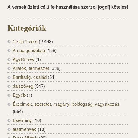
A versek üzleti célú felhasználása szerzői jogdíj köteles!
Kategóriák
1 kép 1 vers
(2 468)
A nap gondolata
(158)
AgyRímek
(1)
Állatok, természet
(338)
Barátság, család
(54)
dalszöveg
(347)
Egyéb
(1)
Érzelmek, szeretet, magány, boldogság, vágyakozás
(554)
Esemény
(16)
festmények
(10)
FurcsÁllatok
(28)