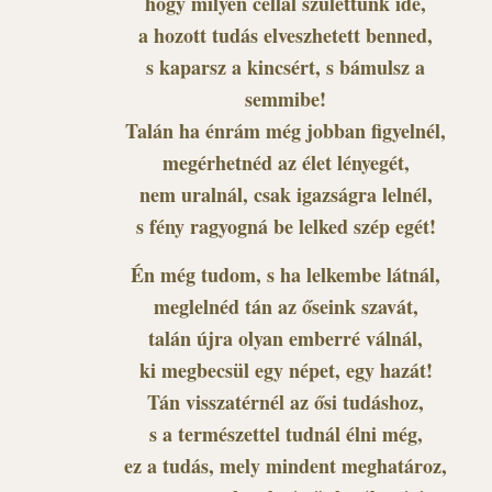
hogy milyen céllal születtünk ide,
a hozott tudás elveszhetett benned,
s kaparsz a kincsért, s bámulsz a
semmibe!
Talán ha énrám még jobban figyelnél,
megérhetnéd az élet lényegét,
nem uralnál, csak igazságra lelnél,
s fény ragyogná be lelked szép egét!
Én még tudom, s ha lelkembe látnál,
meglelnéd tán az őseink szavát,
talán újra olyan emberré válnál,
ki megbecsül egy népet, egy hazát!
Tán visszatérnél az ősi tudáshoz,
s a természettel tudnál élni még,
ez a tudás, mely mindent meghatároz,