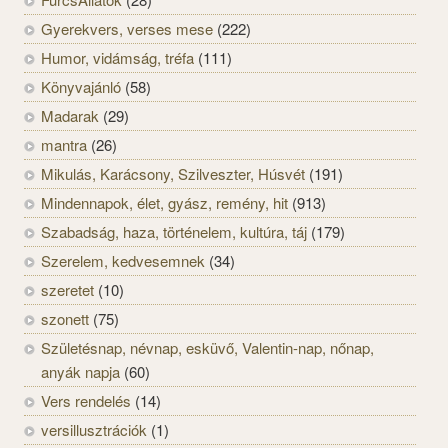
Gyerekvers, verses mese
(222)
Humor, vidámság, tréfa
(111)
Könyvajánló
(58)
Madarak
(29)
mantra
(26)
Mikulás, Karácsony, Szilveszter, Húsvét
(191)
Mindennapok, élet, gyász, remény, hit
(913)
Szabadság, haza, történelem, kultúra, táj
(179)
Szerelem, kedvesemnek
(34)
szeretet
(10)
szonett
(75)
Születésnap, névnap, esküvő, Valentin-nap, nőnap,
anyák napja
(60)
Vers rendelés
(14)
versillusztrációk
(1)