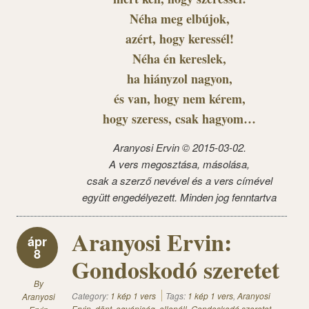
Néha meg elbújok,
azért, hogy keressél!
Néha én kereslek,
ha hiányzol nagyon,
és van, hogy nem kérem,
hogy szeress, csak hagyom…
Aranyosi Ervin © 2015-03-02.
A vers megosztása, másolása,
csak a szerző nevével és a vers címével
együtt engedélyezett. Minden jog fenntartva
Aranyosi Ervin:
ápr
8
Gondoskodó szeretet
By
Category:
1 kép 1 vers
Tags:
1 kép 1 vers
,
Aranyosi
Aranyosi
Ervin
,
dönt
,
egyéniség
,
ellenáll
,
Gondoskodó szeretet
,