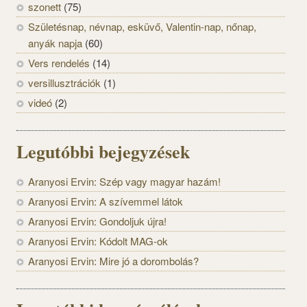
szonett
(75)
Születésnap, névnap, esküvő, Valentin-nap, nőnap,
anyák napja
(60)
Vers rendelés
(14)
versillusztrációk
(1)
videó
(2)
Legutóbbi bejegyzések
Aranyosi Ervin: Szép vagy magyar hazám!
Aranyosi Ervin: A szívemmel látok
Aranyosi Ervin: Gondoljuk újra!
Aranyosi Ervin: Kódolt MAG-ok
Aranyosi Ervin: Mire jó a dorombolás?