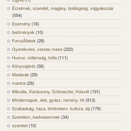
Érzelmek, szeretet, magány, boldogság, vágyakozás
(554)
Esemény
(16)
festmények
(10)
FurcsÁllatok
(28)
Gyerekvers, verses mese
(222)
Humor, vidámság, tréfa
(111)
Könyvajánló
(58)
Madarak
(29)
mantra
(26)
Mikulás, Karácsony, Szilveszter, Húsvét
(191)
Mindennapok, élet, gyász, remény, hit
(913)
Szabadság, haza, történelem, kultúra, táj
(179)
Szerelem, kedvesemnek
(34)
szeretet
(10)