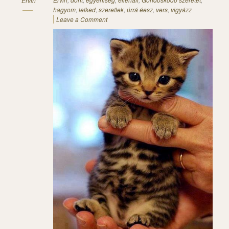
Ervin
hagyom
,
lelked
,
szeretlek
,
úrrá éesz
,
vers
,
vigyázz
Leave a Comment