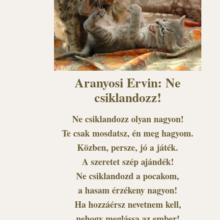
Aranyosi Ervin: Ne
csiklandozz!
Ne csiklandozz olyan nagyon!
Te csak mosdatsz, én meg hagyom.
Közben, persze, jó a játék.
A szeretet szép ajándék!
Ne csiklandozd a pocakom,
a hasam érzékeny nagyon!
Ha hozzáérsz nevetnem kell,
nehogy meglássa az ember!