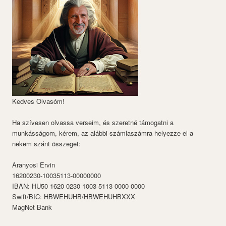
Kedves Olvasóm!
Ha szívesen olvassa verseim, és szeretné támogatni a
munkásságom, kérem, az alábbi számlaszámra helyezze el a
nekem szánt összeget:
Aranyosi Ervin
16200230-10035113-00000000
IBAN: HU50 1620 0230 1003 5113 0000 0000
Swift/BIC: HBWEHUHB/HBWEHUHBXXX
MagNet Bank