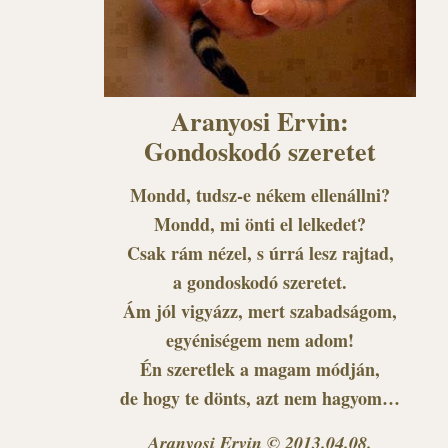
Aranyosi Ervin:
Gondoskodó szeretet
Mondd, tudsz-e nékem ellenállni?
Mondd, mi önti el lelkedet?
Csak rám nézel, s úrrá lesz rajtad,
a gondoskodó szeretet.
Ám jól vigyázz, mert szabadságom,
egyéniségem nem adom!
Én szeretlek a magam módján,
de hogy te dönts, azt nem hagyom…
Aranyosi Ervin © 2013.04.08.