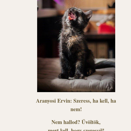
Aranyosi Ervin: Szeress, ha kell, ha
nem!
Nem hallod? Üvöltök,
mert kell, hogy szeressél!