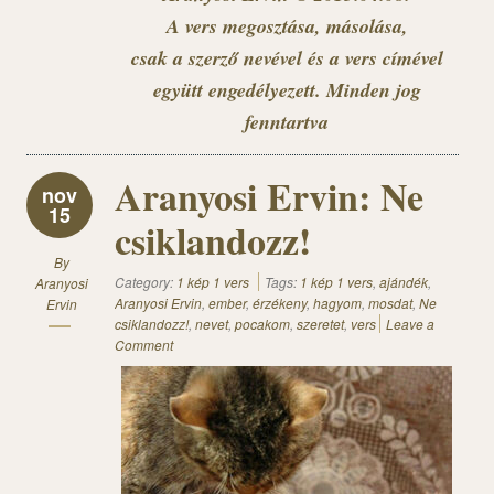
A vers megosztása, másolása,
csak a szerző nevével és a vers címével
együtt engedélyezett. Minden jog
fenntartva
Aranyosi Ervin: Ne
nov
15
csiklandozz!
By
Category:
1 kép 1 vers
Tags:
1 kép 1 vers
,
ajándék
,
Aranyosi
Aranyosi Ervin
,
ember
,
érzékeny
,
hagyom
,
mosdat
,
Ne
Ervin
csiklandozz!
,
nevet
,
pocakom
,
szeretet
,
vers
Leave a
Comment