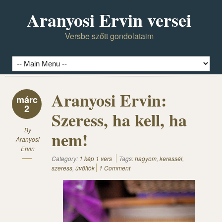
Aranyosi Ervin versei
Versbe szőtt gondolataim
Aranyosi Ervin:
márc
2
Szeress, ha kell, ha
By
nem!
Aranyosi
Ervin
Category:
1 kép 1 vers
Tags:
hagyom
,
keressél
,
szeress
,
üvöltök
1 Comment