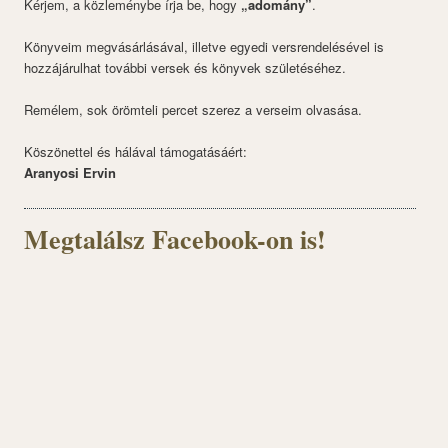
Kérjem, a közleménybe írja be, hogy
„adomány”
.
Könyveim megvásárlásával, illetve egyedi versrendelésével is
hozzájárulhat további versek és könyvek születéséhez.
Remélem, sok örömteli percet szerez a verseim olvasása.
Köszönettel és hálával támogatásáért:
Aranyosi Ervin
Megtalálsz Facebook-on is!