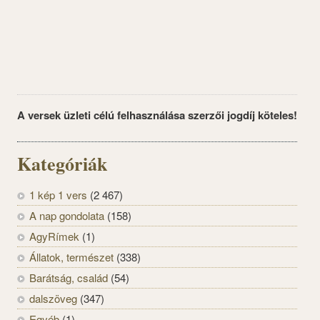
A versek üzleti célú felhasználása szerzői jogdíj köteles!
Kategóriák
1 kép 1 vers
(2 467)
A nap gondolata
(158)
AgyRímek
(1)
Állatok, természet
(338)
Barátság, család
(54)
dalszöveg
(347)
Egyéb
(1)