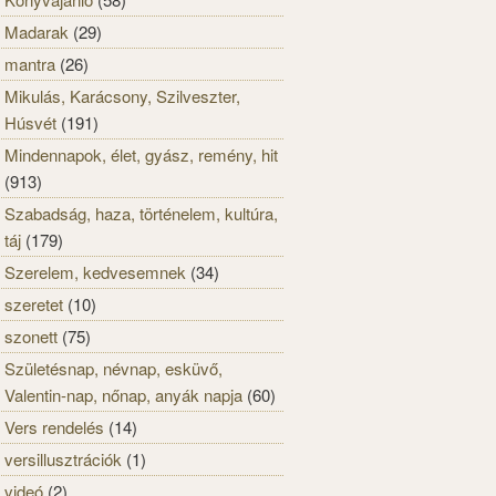
Madarak
(29)
mantra
(26)
Mikulás, Karácsony, Szilveszter,
Húsvét
(191)
Mindennapok, élet, gyász, remény, hit
(913)
Szabadság, haza, történelem, kultúra,
táj
(179)
Szerelem, kedvesemnek
(34)
szeretet
(10)
szonett
(75)
Születésnap, névnap, esküvő,
Valentin-nap, nőnap, anyák napja
(60)
Vers rendelés
(14)
versillusztrációk
(1)
videó
(2)