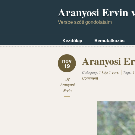
Aranyosi Ervin v
Versbe szőtt gondolataim
Kezdőlap
Bemutatkozás
Aranyosi Er
nov
19
Category:
1 kép 1 vers
Tags:
1
Comment
By
Aranyosi
Ervin