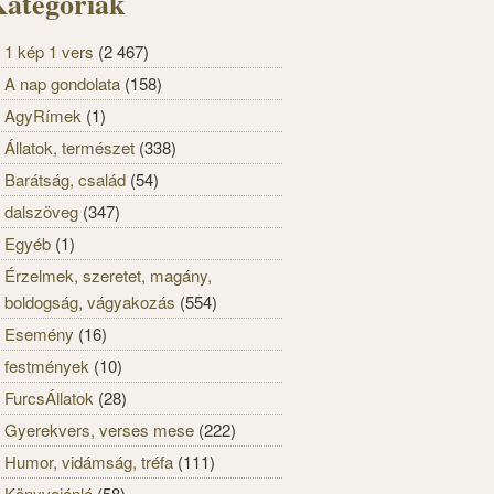
ategóriák
1 kép 1 vers
(2 467)
A nap gondolata
(158)
AgyRímek
(1)
Állatok, természet
(338)
Barátság, család
(54)
dalszöveg
(347)
Egyéb
(1)
Érzelmek, szeretet, magány,
boldogság, vágyakozás
(554)
Esemény
(16)
festmények
(10)
FurcsÁllatok
(28)
Gyerekvers, verses mese
(222)
Humor, vidámság, tréfa
(111)
Könyvajánló
(58)