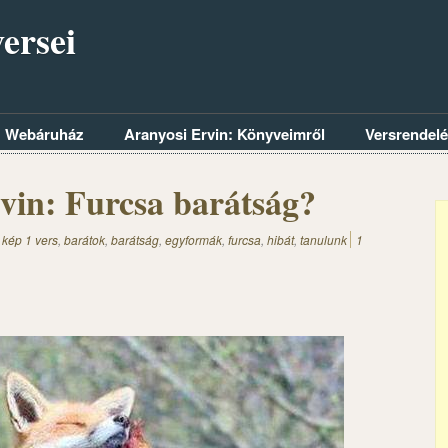
ersei
Webáruház
Aranyosi Ervin: Könyveimről
Versrendel
vin: Furcsa barátság?
 kép 1 vers
,
barátok
,
barátság
,
egyformák
,
furcsa
,
hibát
,
tanulunk
1