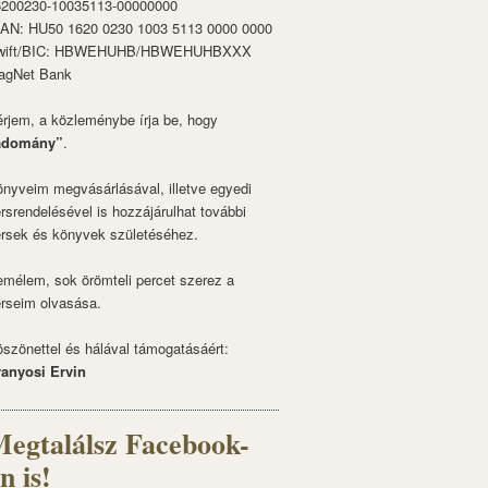
6200230-10035113-00000000
BAN: HU50 1620 0230 1003 5113 0000 0000
wift/BIC: HBWEHUHB/HBWEHUHBXXX
agNet Bank
rjem, a közleménybe írja be, hogy
adomány”
.
nyveim megvásárlásával, illetve egyedi
rsrendelésével is hozzájárulhat további
rsek és könyvek születéséhez.
mélem, sok örömteli percet szerez a
rseim olvasása.
szönettel és hálával támogatásáért:
ranyosi Ervin
egtalálsz Facebook-
n is!