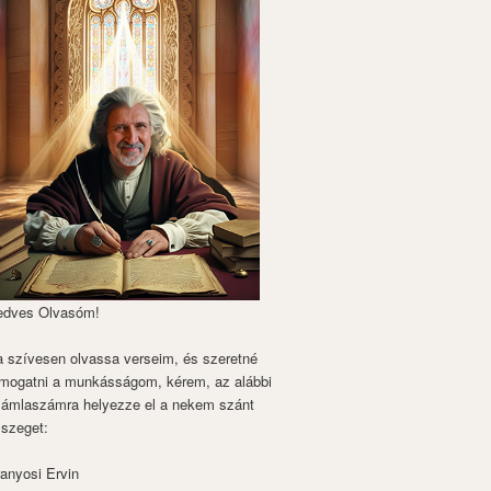
edves Olvasóm!
 szívesen olvassa verseim, és szeretné
mogatni a munkásságom, kérem, az alábbi
zámlaszámra helyezze el a nekem szánt
szeget:
anyosi Ervin