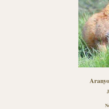
Aranyo
J
N