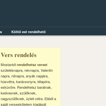
és
Költői est rendelhető
Vers rendelés
Mostantól
rendelhetsz verset
születésnapra, névnapra, Valentin
napra, nőnapra, anyák napjára,
húsvétra, karácsonyra, télapóra,
esküvőre. Rendelhetsz barátnak,
kedvesnek, szülőknek,
nagyszülőknek, üzleti célra. Ebből a
saját verseskötetem kiadását