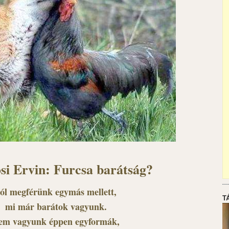
si Ervin: Furcsa barátság?
ól megférünk egymás mellett,
T
mi már barátok vagyunk.
em vagyunk éppen egyformák,