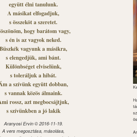
együtt élni tanulunk.
A másikat elfogadjuk,
s összeköt a szeretet.
öszönöm, hogy barátom vagy,
s én is az vagyok neked.
Büszkék vagyunk a másikra,
s elengedjük, ami bánt.
Különbséget elviselünk,
s toleráljuk a hibát.
Ám a szívünk együtt dobban,
K
s vannak közös álmaink.
Ha
Ami rossz, azt megbocsájtjuk,
tá
s szívünkben a jó lakik
s
ös
Aranyosi Ervin © 2016-11-19.
A vers megosztása, másolása,
Ar