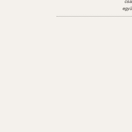
csa
együ