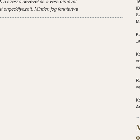
k a szerző nevével és a vers címével
1
I
tt engedélyezett. Minden jog fenntartva
S
M
Ké
„
Kö
ve
ve
Re
ve
Kö
A
M
o