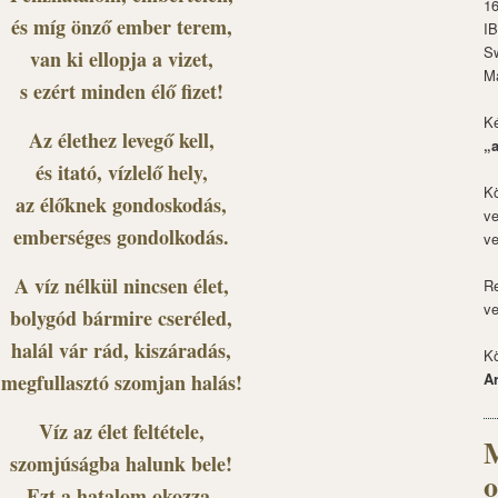
1
és míg önző ember terem,
I
S
van ki ellopja a vizet,
M
s ezért minden élő fizet!
Ké
Az élethez levegő kell,
„
és itató, vízlelő hely,
Kö
az élőknek gondoskodás,
ve
emberséges gondolkodás.
ve
A víz nélkül nincsen élet,
Re
ve
bolygód bármire cseréled,
halál vár rád, kiszáradás,
Kö
megfullasztó szomjan halás!
A
Víz az élet feltétele,
M
szomjúságba halunk bele!
o
Ezt a hatalom okozza,