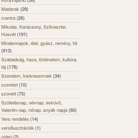
Madarak
(29)
mantra
(26)
Mikulás, Karácsony, Szilveszter,
Húsvét
(191)
Mindennapok, élet, gyász, remény, hit
(913)
Szabadság, haza, történelem, kultúra,
táj
(178)
Szerelem, kedvesemnek
(34)
szeretet
(10)
szonett
(75)
Születésnap, névnap, esküvő,
Valentin-nap, nőnap, anyák napja
(60)
Vers rendelés
(14)
versillusztrációk
(1)
videó
(2)