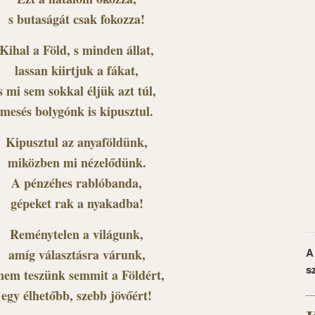
s butaságát csak fokozza!
Kihal a Föld, s minden állat,
lassan kiirtjuk a fákat,
s mi sem sokkal éljük azt túl,
mesés bolygónk is kipusztul.
Kipusztul az anyaföldünk,
miközben mi nézelődünk.
A pénzéhes rablóbanda,
gépeket rak a nyakadba!
Reménytelen a világunk,
A
amíg választásra várunk,
s
 nem teszünk semmit a Földért,
egy élhetőbb, szebb jövőért!