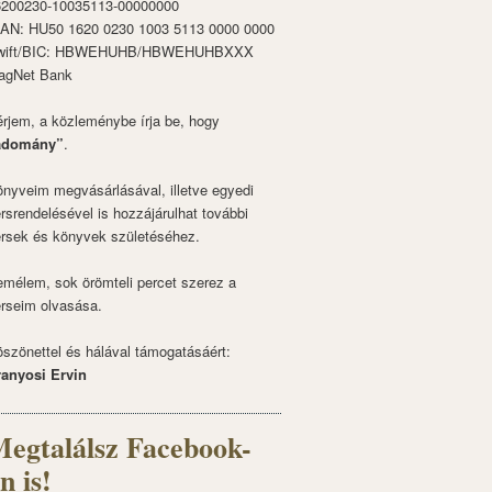
6200230-10035113-00000000
BAN: HU50 1620 0230 1003 5113 0000 0000
wift/BIC: HBWEHUHB/HBWEHUHBXXX
agNet Bank
rjem, a közleménybe írja be, hogy
adomány”
.
nyveim megvásárlásával, illetve egyedi
rsrendelésével is hozzájárulhat további
rsek és könyvek születéséhez.
mélem, sok örömteli percet szerez a
rseim olvasása.
szönettel és hálával támogatásáért:
ranyosi Ervin
egtalálsz Facebook-
n is!