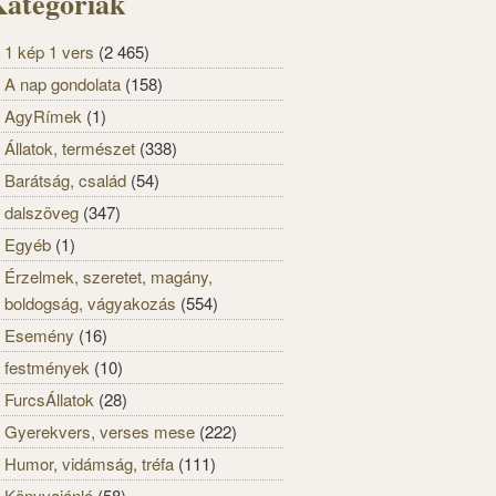
ategóriák
1 kép 1 vers
(2 465)
A nap gondolata
(158)
AgyRímek
(1)
Állatok, természet
(338)
Barátság, család
(54)
dalszöveg
(347)
Egyéb
(1)
Érzelmek, szeretet, magány,
boldogság, vágyakozás
(554)
Esemény
(16)
festmények
(10)
FurcsÁllatok
(28)
Gyerekvers, verses mese
(222)
Humor, vidámság, tréfa
(111)
Könyvajánló
(58)