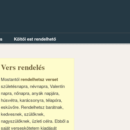
és
Költői est rendelhető
Vers rendelés
Mostantól
rendelhetsz verset
születésnapra, névnapra, Valentin
napra, nőnapra, anyák napjára,
húsvétra, karácsonyra, télapóra,
esküvőre. Rendelhetsz barátnak,
kedvesnek, szülőknek,
nagyszülőknek, üzleti célra. Ebből a
saját verseskötetem kiadását