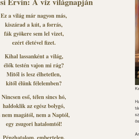
i Ervin: A víz világnapján
Ez a világ már nagyon más,
kiszárad a kút, a forrás,
fák gyökere sem lel vizet,
ezért életével fizet.
Kihal lassanként a világ,
élők testén vajon mi rág?
Mitől is lesz élhetetlen,
kitől élünk félelemben?
K
Nincsen eső, télen sincs hó,
Ha
haldoklik az egész bolygó,
tá
s nem magától, nem a Naptól,
s
ös
egy zsugori hatalomtól!
Ar
Pénzhatalom, embertelen,