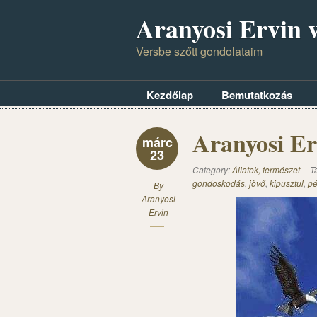
Aranyosi Ervin v
Versbe szőtt gondolataim
Kezdőlap
Bemutatkozás
Aranyosi Er
márc
23
Category:
Állatok, természet
T
gondoskodás
,
jövő
,
kipusztul
,
pé
By
Aranyosi
Ervin