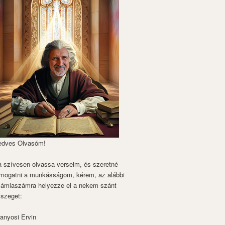
edves Olvasóm!
 szívesen olvassa verseim, és szeretné
mogatni a munkásságom, kérem, az alábbi
zámlaszámra helyezze el a nekem szánt
szeget:
anyosi Ervin