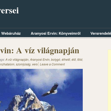
ersei
Webáruház
Aranyosi Ervin: Könyveimről
Versrendel
vin: A víz világnapján
ags:
A víz világnapján
,
Aranyosi Ervin
,
bolygó
,
élhető
,
élő
,
föld
,
nzhatalom
,
szomjúság
,
vers
Leave a Comment