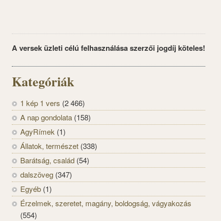
A versek üzleti célú felhasználása szerzői jogdíj köteles!
Kategóriák
1 kép 1 vers
(2 466)
A nap gondolata
(158)
AgyRímek
(1)
Állatok, természet
(338)
Barátság, család
(54)
dalszöveg
(347)
Egyéb
(1)
Érzelmek, szeretet, magány, boldogság, vágyakozás
(554)