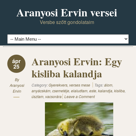
Aranyosi Ervin versei
Versbe szőtt gondolataim
Aranyosi Ervin: Egy
ápr
25
kisliba kalandja
By
Category:
Gyerekvers, verses mese
Tags:
álom
,
Aranyosi
anyácskám
,
csemetéje
,
elaludtam
,
este
,
kalandja
,
kisliba
,
Ervin
úsztam
,
vacsorára
Leave a Comment