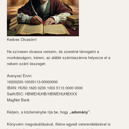
Kedves Olvasóm!
Ha szívesen olvassa verseim, és szeretné támogatni a
munkásságom, kérem, az alábbi számlaszámra helyezze el a
nekem szánt összeget:
Aranyosi Ervin
16200230-10035113-00000000
IBAN: HU50 1620 0230 1003 5113 0000 0000
Swift/BIC: HBWEHUHB/HBWEHUHBXXX
MagNet Bank
Kérjem, a közleménybe írja be, hogy
„adomány”
.
Könyveim megvásárlásával, illetve egyedi versrendelésével is