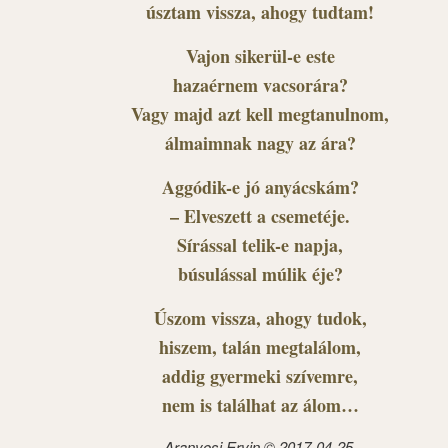
úsztam vissza, ahogy tudtam!
Vajon sikerül-e este
hazaérnem vacsorára?
Vagy majd azt kell megtanulnom,
álmaimnak nagy az ára?
Aggódik-e jó anyácskám?
– Elveszett a csemetéje.
Sírással telik-e napja,
búsulással múlik éje?
Úszom vissza, ahogy tudok,
hiszem, talán megtalálom,
addig gyermeki szívemre,
nem is találhat az álom…
Aranyosi Ervin © 2017-04-25.