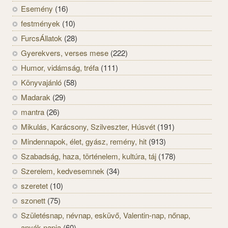
Esemény
(16)
festmények
(10)
FurcsÁllatok
(28)
Gyerekvers, verses mese
(222)
Humor, vidámság, tréfa
(111)
Könyvajánló
(58)
Madarak
(29)
mantra
(26)
Mikulás, Karácsony, Szilveszter, Húsvét
(191)
Mindennapok, élet, gyász, remény, hit
(913)
Szabadság, haza, történelem, kultúra, táj
(178)
Szerelem, kedvesemnek
(34)
szeretet
(10)
szonett
(75)
Születésnap, névnap, esküvő, Valentin-nap, nőnap,
anyák napja
(60)