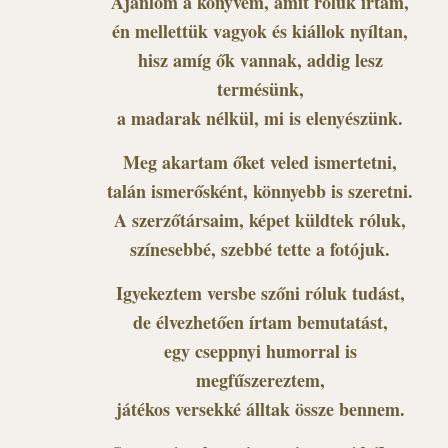
Ajánlom a könyvem, amit róluk írtam,
én mellettük vagyok és kiállok nyíltan,
hisz amíg ők vannak, addig lesz
termésünk,
a madarak nélkül, mi is elenyészünk.
Meg akartam őket veled ismertetni,
talán ismerősként, könnyebb is szeretni.
A szerzőtársaim, képet küldtek róluk,
színesebbé, szebbé tette a fotójuk.
Igyekeztem versbe szőni róluk tudást,
de élvezhetően írtam bemutatást,
egy cseppnyi humorral is
megfűszereztem,
játékos versekké álltak össze bennem.