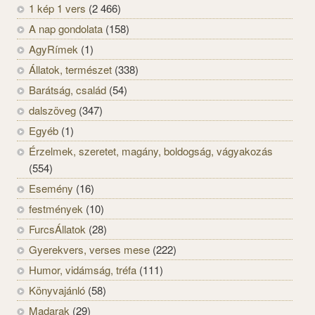
1 kép 1 vers
(2 466)
A nap gondolata
(158)
AgyRímek
(1)
Állatok, természet
(338)
Barátság, család
(54)
dalszöveg
(347)
Egyéb
(1)
Érzelmek, szeretet, magány, boldogság, vágyakozás
(554)
Esemény
(16)
festmények
(10)
FurcsÁllatok
(28)
Gyerekvers, verses mese
(222)
Humor, vidámság, tréfa
(111)
Könyvajánló
(58)
Madarak
(29)