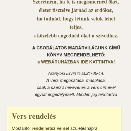
Szeretném, ha te is megismernéd őket,
életet tisztelve járnád az erdőket,
ha tudnád, hogy létünk velük lehet
teljes,
s közelebb engednéd őket a szívedhez.
A CSODÁLATOS MADÁRVILÁGUNK CÍMŰ
KÖNYV MEGRENDELHETŐ:
a WEBÁRUHÁZBAN IDE KATTINTVA!
Aranyosi Ervin © 2021-06-14.
A vers megosztása, másolása,
csak a szerző nevével és a vers címével
együtt engedélyezett. Minden jog fenntartva
Vers rendelés
Mostantól
rendelhetsz verset
születésnapra,