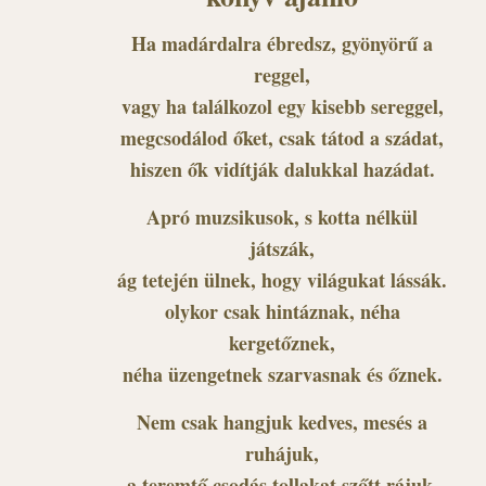
Ha madárdalra ébredsz, gyönyörű a
reggel,
vagy ha találkozol egy kisebb sereggel,
megcsodálod őket, csak tátod a szádat,
hiszen ők vidítják dalukkal hazádat.
Apró muzsikusok, s kotta nélkül
játszák,
ág tetején ülnek, hogy világukat lássák.
olykor csak hintáznak, néha
kergetőznek,
néha üzengetnek szarvasnak és őznek.
Nem csak hangjuk kedves, mesés a
ruhájuk,
a teremtő csodás tollakat szőtt rájuk.