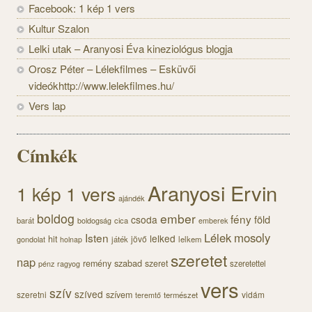
Facebook: 1 kép 1 vers
Kultur Szalon
Lelki utak – Aranyosi Éva kineziológus blogja
Orosz Péter – Lélekfilmes – Esküvői
videókhttp://www.lelekfilmes.hu/
Vers lap
Címkék
Aranyosi Ervin
1 kép 1 vers
ajándék
boldog
ember
fény
föld
csoda
barát
cica
boldogság
emberek
Lélek
mosoly
Isten
lelked
hit
jövő
gondolat
játék
lelkem
holnap
szeretet
nap
szabad
remény
szeret
szeretettel
pénz
ragyog
vers
szív
szíved
szeretni
szívem
vidám
természet
teremtő