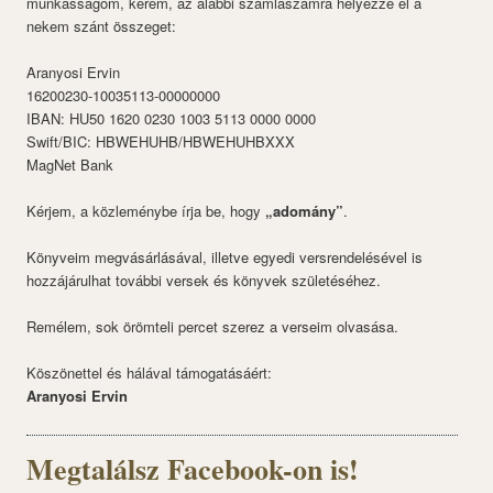
munkásságom, kérem, az alábbi számlaszámra helyezze el a
nekem szánt összeget:
Aranyosi Ervin
16200230-10035113-00000000
IBAN: HU50 1620 0230 1003 5113 0000 0000
Swift/BIC: HBWEHUHB/HBWEHUHBXXX
MagNet Bank
Kérjem, a közleménybe írja be, hogy
„adomány”
.
Könyveim megvásárlásával, illetve egyedi versrendelésével is
hozzájárulhat további versek és könyvek születéséhez.
Remélem, sok örömteli percet szerez a verseim olvasása.
Köszönettel és hálával támogatásáért:
Aranyosi Ervin
Megtalálsz Facebook-on is!