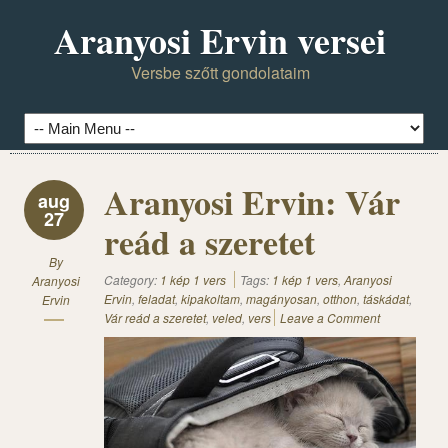
Aranyosi Ervin versei
Versbe szőtt gondolataim
Aranyosi Ervin: Vár
aug
27
reád a szeretet
By
Category:
1 kép 1 vers
Tags:
1 kép 1 vers
,
Aranyosi
Aranyosi
Ervin
,
feladat
,
kipakoltam
,
magányosan
,
otthon
,
táskádat
,
Ervin
Vár reád a szeretet
,
veled
,
vers
Leave a Comment