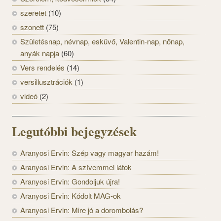
szeretet
(10)
szonett
(75)
Születésnap, névnap, esküvő, Valentin-nap, nőnap,
anyák napja
(60)
Vers rendelés
(14)
versillusztrációk
(1)
videó
(2)
Legutóbbi bejegyzések
Aranyosi Ervin: Szép vagy magyar hazám!
Aranyosi Ervin: A szívemmel látok
Aranyosi Ervin: Gondoljuk újra!
Aranyosi Ervin: Kódolt MAG-ok
Aranyosi Ervin: Mire jó a dorombolás?