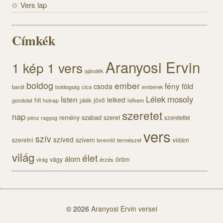
Vers lap
Címkék
Aranyosi Ervin
1 kép 1 vers
ajándék
boldog
ember
fény
föld
csoda
barát
cica
boldogság
emberek
Lélek
mosoly
Isten
lelked
hit
jövő
gondolat
játék
lelkem
holnap
szeretet
nap
szabad
remény
szeret
pénz
szeretettel
ragyog
vers
szív
szíved
szeretni
szívem
vidám
természet
teremtő
világ
élet
álom
öröm
vágy
érzés
virág
© 2026
Aranyosi Ervin versei