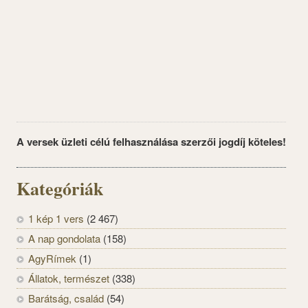
A versek üzleti célú felhasználása szerzői jogdíj köteles!
Kategóriák
1 kép 1 vers
(2 467)
A nap gondolata
(158)
AgyRímek
(1)
Állatok, természet
(338)
Barátság, család
(54)