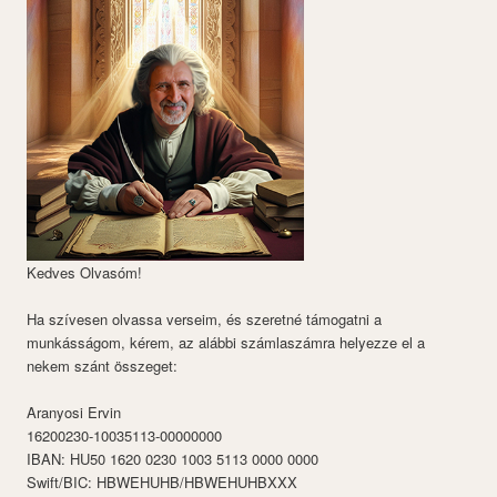
Kedves Olvasóm!
Ha szívesen olvassa verseim, és szeretné támogatni a
munkásságom, kérem, az alábbi számlaszámra helyezze el a
nekem szánt összeget:
Aranyosi Ervin
16200230-10035113-00000000
IBAN: HU50 1620 0230 1003 5113 0000 0000
Swift/BIC: HBWEHUHB/HBWEHUHBXXX