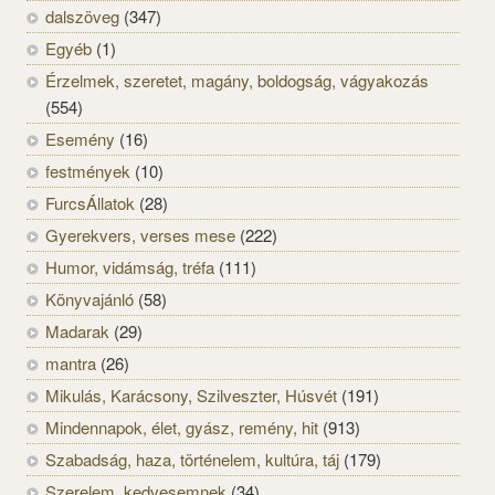
dalszöveg
(347)
Egyéb
(1)
Érzelmek, szeretet, magány, boldogság, vágyakozás
(554)
Esemény
(16)
festmények
(10)
FurcsÁllatok
(28)
Gyerekvers, verses mese
(222)
Humor, vidámság, tréfa
(111)
Könyvajánló
(58)
Madarak
(29)
mantra
(26)
Mikulás, Karácsony, Szilveszter, Húsvét
(191)
Mindennapok, élet, gyász, remény, hit
(913)
Szabadság, haza, történelem, kultúra, táj
(179)
Szerelem, kedvesemnek
(34)