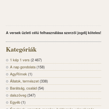
A versek üzleti célú felhasználása szerzői jogdíj köteles!
Kategóriák
1 kép 1 vers
(2 467)
A nap gondolata
(158)
AgyRímek
(1)
Állatok, természet
(338)
Barátság, család
(54)
dalszöveg
(347)
Egyéb
(1)