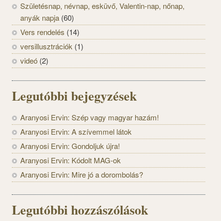
Születésnap, névnap, esküvő, Valentin-nap, nőnap,
anyák napja
(60)
Vers rendelés
(14)
versillusztrációk
(1)
videó
(2)
Legutóbbi bejegyzések
Aranyosi Ervin: Szép vagy magyar hazám!
Aranyosi Ervin: A szívemmel látok
Aranyosi Ervin: Gondoljuk újra!
Aranyosi Ervin: Kódolt MAG-ok
Aranyosi Ervin: Mire jó a dorombolás?
Legutóbbi hozzászólások