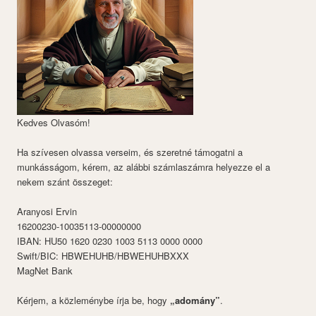
Kedves Olvasóm!
Ha szívesen olvassa verseim, és szeretné támogatni a
munkásságom, kérem, az alábbi számlaszámra helyezze el a
nekem szánt összeget:
Aranyosi Ervin
16200230-10035113-00000000
IBAN: HU50 1620 0230 1003 5113 0000 0000
Swift/BIC: HBWEHUHB/HBWEHUHBXXX
MagNet Bank
Kérjem, a közleménybe írja be, hogy
„adomány”
.