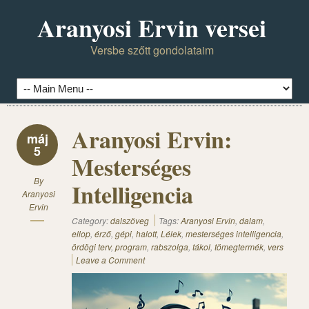
Aranyosi Ervin versei
Versbe szőtt gondolataim
Aranyosi Ervin:
máj
5
Mesterséges
By
Intelligencia
Aranyosi
Ervin
Category:
dalszöveg
Tags:
Aranyosi Ervin
,
dalam
,
ellop
,
érző
,
gépi
,
halott
,
Lélek
,
mesterséges intelligencia
,
ördögi terv
,
program
,
rabszolga
,
tákol
,
tömegtermék
,
vers
Leave a Comment