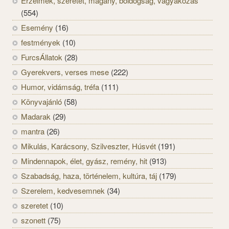
Érzelmek, szeretet, magány, boldogság, vágyakozás
(554)
Esemény
(16)
festmények
(10)
FurcsÁllatok
(28)
Gyerekvers, verses mese
(222)
Humor, vidámság, tréfa
(111)
Könyvajánló
(58)
Madarak
(29)
mantra
(26)
Mikulás, Karácsony, Szilveszter, Húsvét
(191)
Mindennapok, élet, gyász, remény, hit
(913)
Szabadság, haza, történelem, kultúra, táj
(179)
Szerelem, kedvesemnek
(34)
szeretet
(10)
szonett
(75)