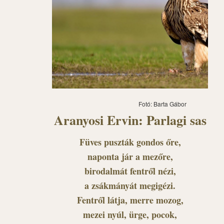
Fotó: Barta Gábor
Aranyosi Ervin: Parlagi sas
Füves puszták gondos őre,
naponta jár a mezőre,
birodalmát fentről nézi,
a zsákmányát megigézi.
Fentről látja, merre mozog,
mezei nyúl, ürge, pocok,