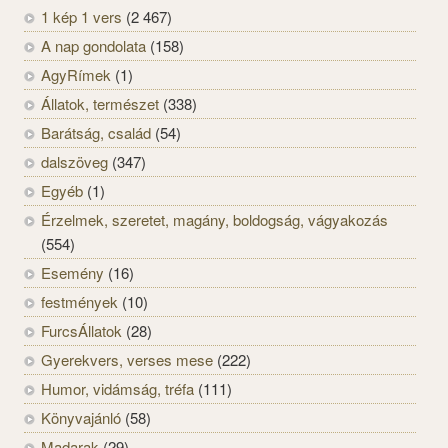
1 kép 1 vers
(2 467)
A nap gondolata
(158)
AgyRímek
(1)
Állatok, természet
(338)
Barátság, család
(54)
dalszöveg
(347)
Egyéb
(1)
Érzelmek, szeretet, magány, boldogság, vágyakozás
(554)
Esemény
(16)
festmények
(10)
FurcsÁllatok
(28)
Gyerekvers, verses mese
(222)
Humor, vidámság, tréfa
(111)
Könyvajánló
(58)
Madarak
(29)