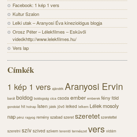
Facebook: 1 kép 1 vers
Kultur Szalon
Lelki utak – Aranyosi Éva kineziológus blogja
Orosz Péter – Lélekfilmes – Esküvői
videókhttp://www.lelekfilmes.hu/
Vers lap
Címkék
Aranyosi Ervin
1 kép 1 vers
ajándék
boldog
ember
fény
föld
csoda
barát
cica
boldogság
emberek
Lélek
mosoly
Isten
lelked
hit
jövő
gondolat
játék
lelkem
holnap
szeretet
nap
szabad
remény
szeret
pénz
szeretettel
ragyog
vers
szív
szíved
szeretni
szívem
vidám
természet
teremtő