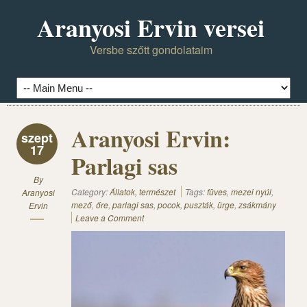
Aranyosi Ervin versei
Versbe szőtt gondolataim
Aranyosi Ervin:
szept
17
Parlagi sas
By
Category:
Állatok, természet
Tags:
füves
,
mezei nyúl
,
Aranyosi
mező
,
őre
,
parlagi sas
,
pocok
,
puszták
,
ürge
,
zsákmány
Ervin
Leave a Comment