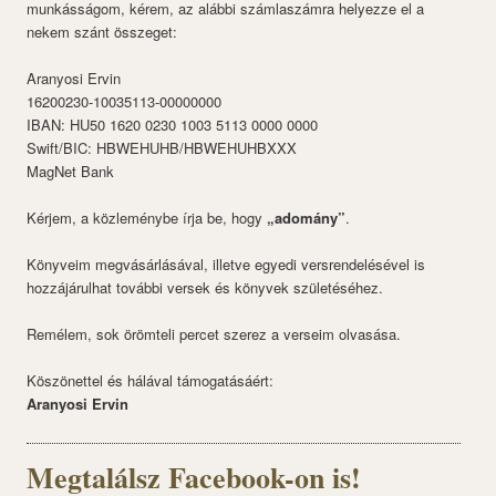
munkásságom, kérem, az alábbi számlaszámra helyezze el a
nekem szánt összeget:
Aranyosi Ervin
16200230-10035113-00000000
IBAN: HU50 1620 0230 1003 5113 0000 0000
Swift/BIC: HBWEHUHB/HBWEHUHBXXX
MagNet Bank
Kérjem, a közleménybe írja be, hogy
„adomány”
.
Könyveim megvásárlásával, illetve egyedi versrendelésével is
hozzájárulhat további versek és könyvek születéséhez.
Remélem, sok örömteli percet szerez a verseim olvasása.
Köszönettel és hálával támogatásáért:
Aranyosi Ervin
Megtalálsz Facebook-on is!