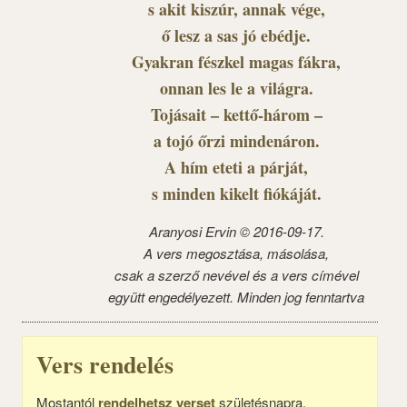
s akit kiszúr, annak vége,
ő lesz a sas jó ebédje.
Gyakran fészkel magas fákra,
onnan les le a világra.
Tojásait – kettő-három –
a tojó őrzi mindenáron.
A hím eteti a párját,
s minden kikelt fiókáját.
Aranyosi Ervin © 2016-09-17.
A vers megosztása, másolása,
csak a szerző nevével és a vers címével
együtt engedélyezett. Minden jog fenntartva
Vers rendelés
Mostantól
rendelhetsz verset
születésnapra,