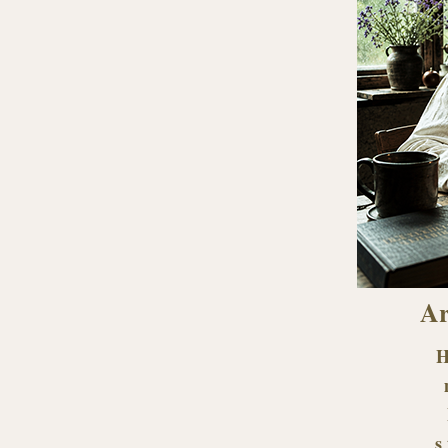
Ar
H
s