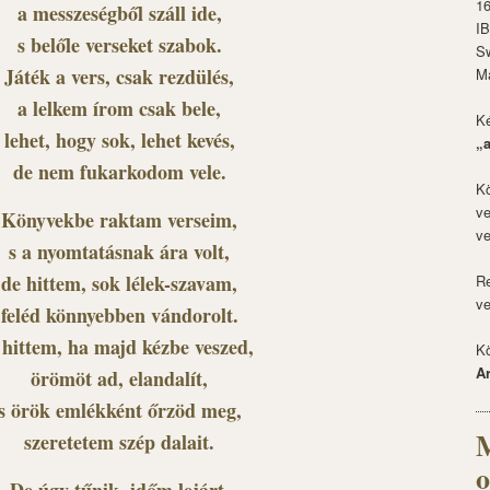
1
a messzeségből száll ide,
I
s belőle verseket szabok.
S
Játék a vers, csak rezdülés,
M
a lelkem írom csak bele,
Ké
lehet, hogy sok, lehet kevés,
„
de nem fukarkodom vele.
Kö
ve
Könyvekbe raktam verseim,
ve
s a nyomtatásnak ára volt,
de hittem, sok lélek-szavam,
Re
ve
feléd könnyebben vándorolt.
 hittem, ha majd kézbe veszed,
Kö
A
örömöt ad, elandalít,
s örök emlékként őrzöd meg,
M
szeretetem szép dalait.
o