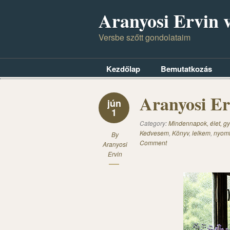
Aranyosi Ervin v
Versbe szőtt gondolataim
Kezdőlap
Bemutatkozás
Aranyosi Er
jún
1
Category:
Mindennapok, élet, gy
Kedvesem
,
Könyv
,
lelkem
,
nyomt
By
Comment
Aranyosi
Ervin