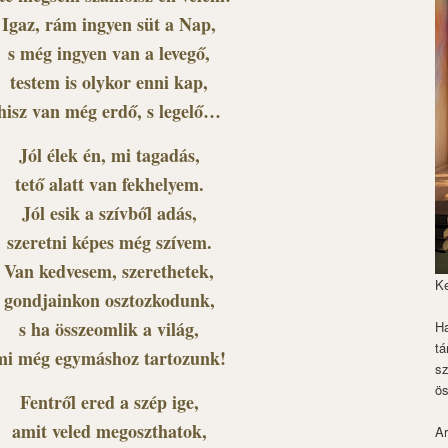
Igaz, rám ingyen süt a Nap,
s még ingyen van a levegő,
testem is olykor enni kap,
hisz van még erdő, s legelő…
Jól élek én, mi tagadás,
tető alatt van fekhelyem.
Jól esik a szívből adás,
szeretni képes még szívem.
Van kedvesem, szerethetek,
K
gondjainkon osztozkodunk,
s ha összeomlik a világ,
Ha
tá
mi még egymáshoz tartozunk!
s
ös
Fentről ered a szép ige,
amit veled megoszthatok,
Ar