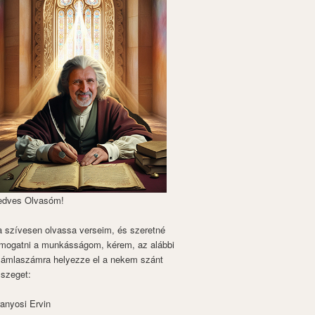
edves Olvasóm!
 szívesen olvassa verseim, és szeretné
mogatni a munkásságom, kérem, az alábbi
zámlaszámra helyezze el a nekem szánt
szeget:
anyosi Ervin