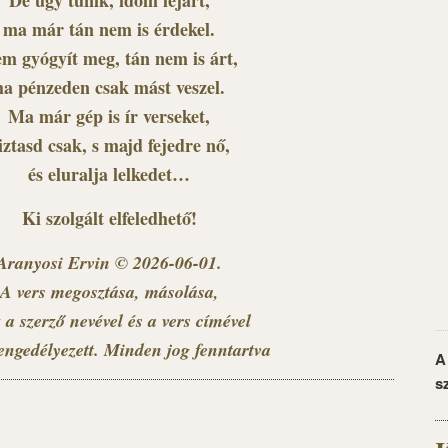
De úgy tűnik, időm lejárt,
ma már tán nem is érdekel.
m gyógyít meg, tán nem is árt,
ha pénzeden csak mást veszel.
Ma már gép is ír verseket,
iztasd csak, s majd fejedre nő,
és eluralja lelkedet…
Ki szolgált elfeledhető!
Aranyosi Ervin © 2026-06-01.
A vers megosztása, másolása,
 a szerző nevével és a vers címével
engedélyezett. Minden jog fenntartva
A
s