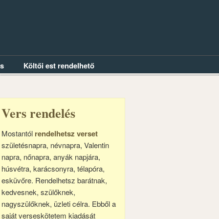
és
Költői est rendelhető
Vers rendelés
Mostantól
rendelhetsz verset
születésnapra, névnapra, Valentin
napra, nőnapra, anyák napjára,
húsvétra, karácsonyra, télapóra,
esküvőre. Rendelhetsz barátnak,
kedvesnek, szülőknek,
nagyszülőknek, üzleti célra. Ebből a
saját verseskötetem kiadását