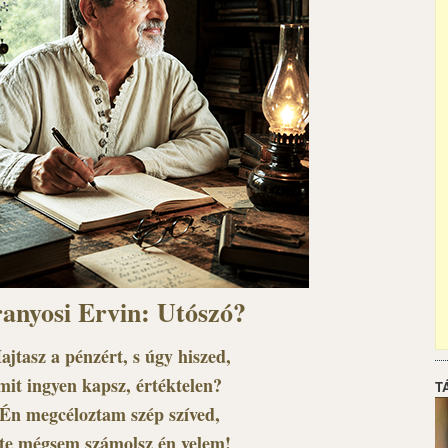
anyosi Ervin: Utószó?
ajtasz a pénzért, s úgy hiszed,
mit ingyen kapsz, értéktelen?
T
Én megcéloztam szép szíved,
 te mégsem számolsz én velem!