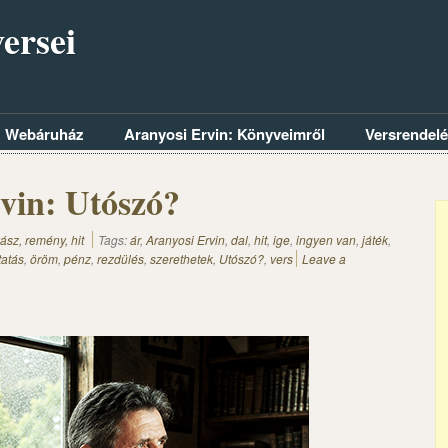
ersei
Webáruház
Aranyosi Ervin: Könyveimről
Versrendel
vin: Utószó?
ász, remény, hit
Tags:
ár
,
Aranyosi Ervin
,
dal
,
hit
,
ige
,
ingyen van
,
játék
,
atás
,
öröm
,
pénz
,
rezdülés
,
szerethetek
,
Utószó?
,
vers
Leave a