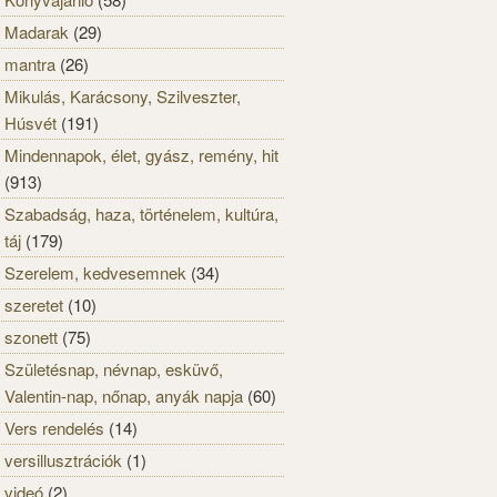
Madarak
(29)
mantra
(26)
Mikulás, Karácsony, Szilveszter,
Húsvét
(191)
Mindennapok, élet, gyász, remény, hit
(913)
Szabadság, haza, történelem, kultúra,
táj
(179)
Szerelem, kedvesemnek
(34)
szeretet
(10)
szonett
(75)
Születésnap, névnap, esküvő,
Valentin-nap, nőnap, anyák napja
(60)
Vers rendelés
(14)
versillusztrációk
(1)
videó
(2)