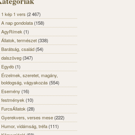
ategóriák
1 kép 1 vers
(2 467)
A nap gondolata
(158)
AgyRímek
(1)
Állatok, természet
(338)
Barátság, család
(54)
dalszöveg
(347)
Egyéb
(1)
Érzelmek, szeretet, magány,
boldogság, vágyakozás
(554)
Esemény
(16)
festmények
(10)
FurcsÁllatok
(28)
Gyerekvers, verses mese
(222)
Humor, vidámság, tréfa
(111)
Könyvajánló
(58)