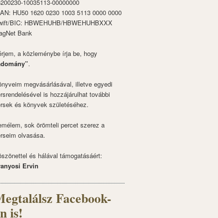
6200230-10035113-00000000
BAN: HU50 1620 0230 1003 5113 0000 0000
wift/BIC: HBWEHUHB/HBWEHUHBXXX
agNet Bank
rjem, a közleménybe írja be, hogy
adomány”
.
nyveim megvásárlásával, illetve egyedi
rsrendelésével is hozzájárulhat további
rsek és könyvek születéséhez.
mélem, sok örömteli percet szerez a
rseim olvasása.
szönettel és hálával támogatásáért:
ranyosi Ervin
egtalálsz Facebook-
n is!