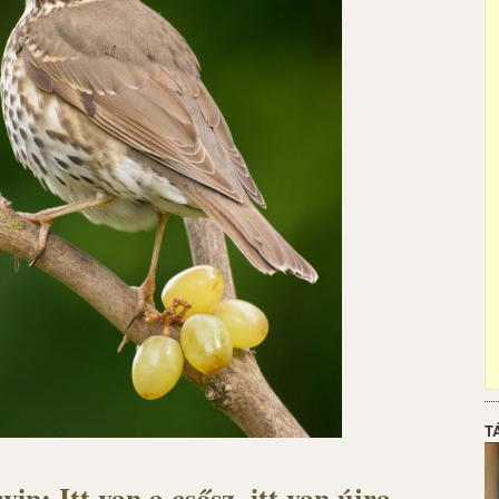
T
in: Itt van a csősz, itt van újra