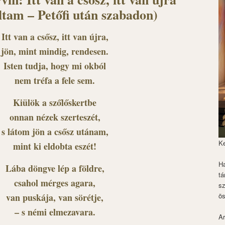
ltam – Petőfi után szabadon)
Itt van a csősz, itt van újra,
jön, mint mindig, rendesen.
Isten tudja, hogy mi okból
nem tréfa a fele sem.
Kiülök a szőlőskertbe
onnan nézek szerteszét,
s látom jön a csősz utánam,
K
mint ki eldobta eszét!
Ha
Lába döngve lép a földre,
tá
csahol mérges agara,
s
ös
van puskája, van sörétje,
– s némi elmezavara.
Ar