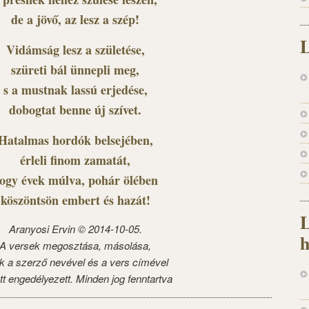
de a jövő, az lesz a szép!
L
Vidámság lesz a születése,
szüreti bál ünnepli meg,
s a mustnak lassú erjedése,
dobogtat benne új szívet.
Hatalmas hordók belsejében,
érleli finom zamatát,
ogy évek múlva, pohár ölében
köszöntsön embert és hazát!
L
Aranyosi Ervin © 2014-10-05.
h
A versek megosztása, másolása,
k a szerző nevével és a vers címével
tt engedélyezett. Minden jog fenntartva