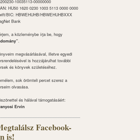
6200230-10035113-00000000
BAN: HU50 1620 0230 1003 5113 0000 0000
wift/BIC: HBWEHUHB/HBWEHUHBXXX
agNet Bank
rjem, a közleménybe írja be, hogy
adomány”
.
nyveim megvásárlásával, illetve egyedi
rsrendelésével is hozzájárulhat további
rsek és könyvek születéséhez.
mélem, sok örömteli percet szerez a
rseim olvasása.
szönettel és hálával támogatásáért:
ranyosi Ervin
egtalálsz Facebook-
n is!