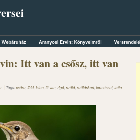
ersei
Webáruház
Aranyosi Ervin: Könyveimről
Versrendel
in: Itt van a csősz, itt van
a
Tags:
csősz
,
föld
,
Isten
,
itt van
,
rigó
,
szőlő
,
szőlőskert
,
természet
,
tréfa