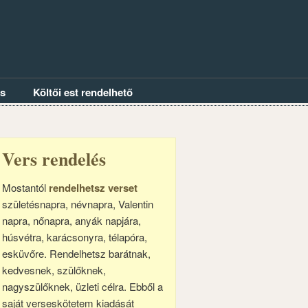
és
Költői est rendelhető
Vers rendelés
Mostantól
rendelhetsz verset
születésnapra, névnapra, Valentin
napra, nőnapra, anyák napjára,
húsvétra, karácsonyra, télapóra,
esküvőre. Rendelhetsz barátnak,
kedvesnek, szülőknek,
nagyszülőknek, üzleti célra. Ebből a
saját verseskötetem kiadását