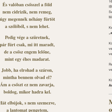
1
És valóban csősszel a föld
I
nem cidrizik, nem remeg,
S
M
úgy megennék néhány fürtöt
a szőlőből, s nem lehet.
Ké
„
Pedig vége a szüretnek,
Kö
pár fürt csak, mi itt maradt,
ve
de a csősz engem lelőne,
ve
mint egy éhes madarat.
Re
Jobb, ha elrohad a száron,
ve
mintha bennem olvad el?
Kö
Ám a csőszt ez nem zavarja,
A
boldog, mikor hadra kel.
M
Hát elbújok, s nem szemezve,
o
a lantomat pengetem,