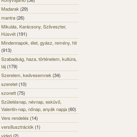
Madarak
(29)
mantra
(26)
Mikulás, Karácsony, Szilveszter,
Húsvét
(191)
Mindennapok, élet, gyász, remény, hit
(913)
Szabadság, haza, történelem, kultúra,
táj
(179)
Szerelem, kedvesemnek
(34)
szeretet
(10)
szonett
(75)
Születésnap, névnap, esküvő,
Valentin-nap, nőnap, anyák napja
(60)
Vers rendelés
(14)
versillusztrációk
(1)
videó
(2)