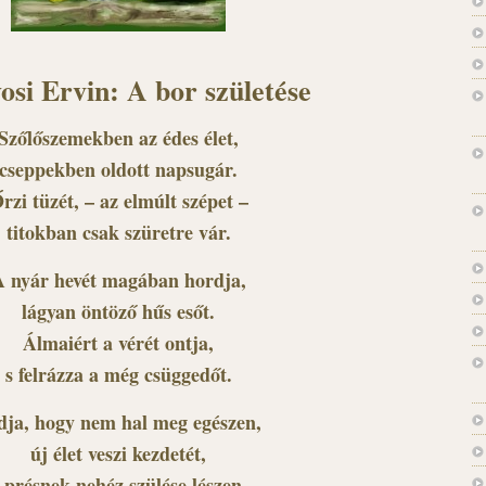
osi Ervin: A bor születése
Szőlőszemekben az édes élet,
cseppekben oldott napsugár.
rzi tüzét, – az elmúlt szépet –
titokban csak szüretre vár.
 nyár hevét magában hordja,
lágyan öntöző hűs esőt.
Álmaiért a vérét ontja,
s felrázza a még csüggedőt.
dja, hogy nem hal meg egészen,
új élet veszi kezdetét,
 présnek nehéz szülése lészen,