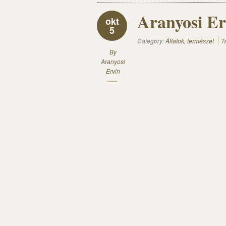
Aranyosi Er
okt
5
Category:
Állatok, természet
T
By
Aranyosi
Ervin