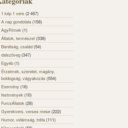
ategóriák
1 kép 1 vers
(2 467)
A nap gondolata
(158)
AgyRímek
(1)
Állatok, természet
(338)
Barátság, család
(54)
dalszöveg
(347)
Egyéb
(1)
Érzelmek, szeretet, magány,
boldogság, vágyakozás
(554)
Esemény
(16)
festmények
(10)
FurcsÁllatok
(28)
Gyerekvers, verses mese
(222)
Humor, vidámság, tréfa
(111)
Könyvajánló
(58)