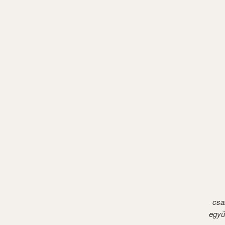
csa
együ