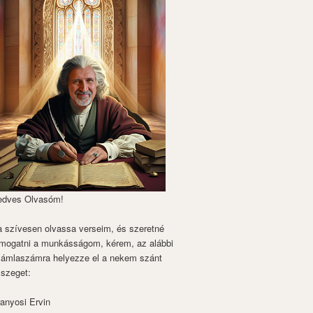
edves Olvasóm!
 szívesen olvassa verseim, és szeretné
mogatni a munkásságom, kérem, az alábbi
zámlaszámra helyezze el a nekem szánt
szeget:
anyosi Ervin