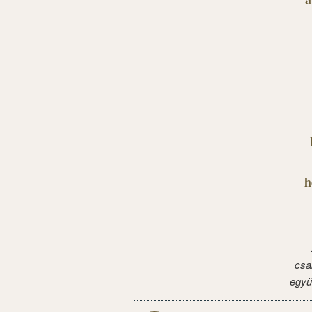
h
csa
együ