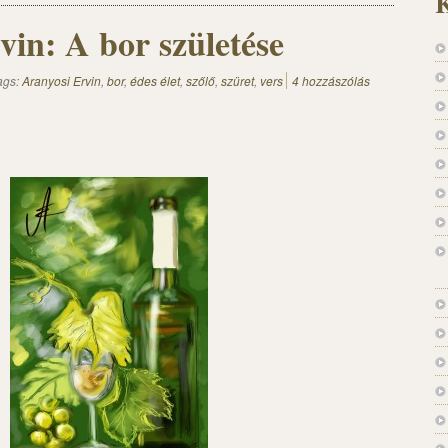
K
vin: A bor születése
ags:
Aranyosi Ervin
,
bor
,
édes élet
,
szőlő
,
szüret
,
vers
4 hozzászólás