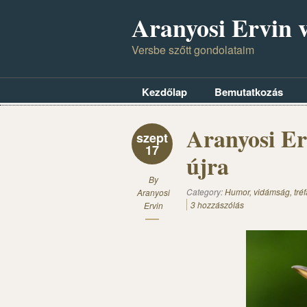
Aranyosi Ervin v
Versbe szőtt gondolataim
Kezdőlap
Bemutatkozás
Aranyosi Erv
szept
17
újra
By
Category:
Humor, vidámság, tréf
Aranyosi
3 hozzászólás
Ervin