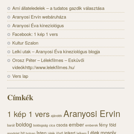
Ami állateledelek – a tudatos gazdik választása
Aranyosi Ervin webáruháza
Aranyosi Éva kineziológus
Facebook: 1 kép 1 vers
Kultur Szalon
Lelki utak – Aranyosi Éva kineziológus blogja
Orosz Péter – Lélekfilmes – Esküvői
videókhttp://www.lelekfilmes.hu/
Vers lap
Címkék
Aranyosi Ervin
1 kép 1 vers
ajándék
boldog
ember
fény
föld
csoda
barát
cica
boldogság
emberek
Lélek
mosoly
Isten
lelked
hit
jövő
gondolat
játék
lelkem
holnap