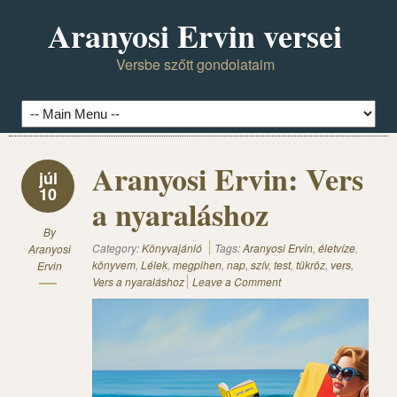
Aranyosi Ervin versei
Versbe szőtt gondolataim
Aranyosi Ervin: Vers
júl
10
a nyaraláshoz
By
Category:
Könyvajánló
Tags:
Aranyosi Ervin
,
életvíze
,
Aranyosi
könyvem
,
Lélek
,
megpihen
,
nap
,
szív
,
test
,
tükröz
,
vers
,
Ervin
Vers a nyaraláshoz
Leave a Comment