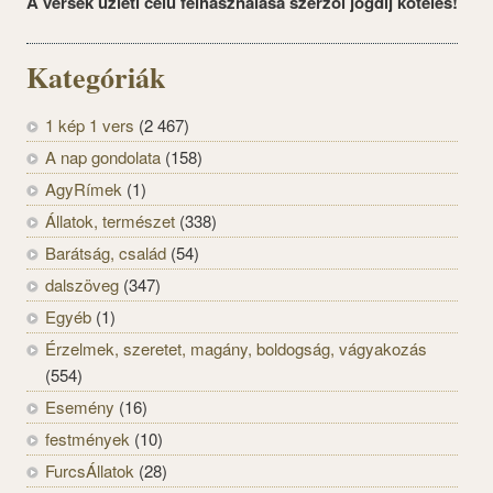
A versek üzleti célú felhasználása szerzői jogdíj köteles!
Kategóriák
1 kép 1 vers
(2 467)
A nap gondolata
(158)
AgyRímek
(1)
Állatok, természet
(338)
Barátság, család
(54)
dalszöveg
(347)
Egyéb
(1)
Érzelmek, szeretet, magány, boldogság, vágyakozás
(554)
Esemény
(16)
festmények
(10)
FurcsÁllatok
(28)