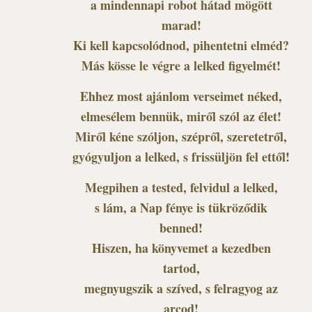
a mindennapi robot hátad mögött
marad!
Ki kell kapcsolódnod, pihentetni elméd?
Más kösse le végre a lelked figyelmét!
Ehhez most ajánlom verseimet néked,
elmesélem bennük, miről szól az élet!
Miről kéne szóljon, szépről, szeretetről,
gyógyuljon a lelked, s frissüljön fel ettől!
Megpihen a tested, felvidul a lelked,
s lám, a Nap fénye is tükröződik
benned!
Hiszen, ha könyvemet a kezedben
tartod,
megnyugszik a szíved, s felragyog az
arcod!