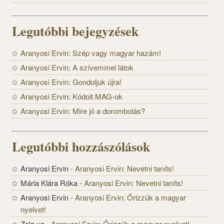
Legutóbbi bejegyzések
Aranyosi Ervin: Szép vagy magyar hazám!
Aranyosi Ervin: A szívemmel látok
Aranyosi Ervin: Gondoljuk újra!
Aranyosi Ervin: Kódolt MAG-ok
Aranyosi Ervin: Mire jó a dorombolás?
Legutóbbi hozzászólások
Aranyosi Ervin
-
Aranyosi Ervin: Nevetni taníts!
Mária Klára Róka
-
Aranyosi Ervin: Nevetni taníts!
Aranyosi Ervin
-
Aranyosi Ervin: Őrizzük a magyar
nyelvet!
Zala va
-
Aranyosi Ervin: Őrizzük a magyar nyelvet!