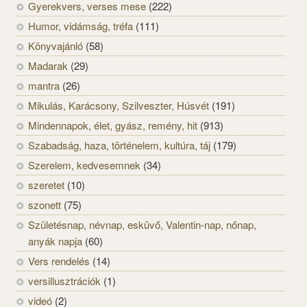
Gyerekvers, verses mese
(222)
Humor, vidámság, tréfa
(111)
Könyvajánló
(58)
Madarak
(29)
mantra
(26)
Mikulás, Karácsony, Szilveszter, Húsvét
(191)
Mindennapok, élet, gyász, remény, hit
(913)
Szabadság, haza, történelem, kultúra, táj
(179)
Szerelem, kedvesemnek
(34)
szeretet
(10)
szonett
(75)
Születésnap, névnap, esküvő, Valentin-nap, nőnap,
anyák napja
(60)
Vers rendelés
(14)
versillusztrációk
(1)
videó
(2)