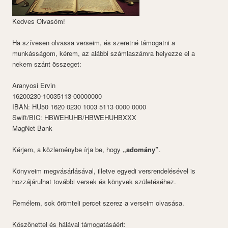
Kedves Olvasóm!
Ha szívesen olvassa verseim, és szeretné támogatni a
munkásságom, kérem, az alábbi számlaszámra helyezze el a
nekem szánt összeget:
Aranyosi Ervin
16200230-10035113-00000000
IBAN: HU50 1620 0230 1003 5113 0000 0000
Swift/BIC: HBWEHUHB/HBWEHUHBXXX
MagNet Bank
Kérjem, a közleménybe írja be, hogy
„adomány”
.
Könyveim megvásárlásával, illetve egyedi versrendelésével is
hozzájárulhat további versek és könyvek születéséhez.
Remélem, sok örömteli percet szerez a verseim olvasása.
Köszönettel és hálával támogatásáért: