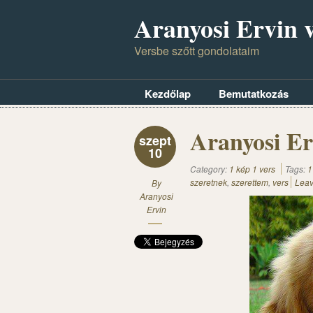
Aranyosi Ervin v
Versbe szőtt gondolataim
Kezdőlap
Bemutatkozás
Aranyosi Er
szept
10
Category:
1 kép 1 vers
Tags:
1
szeretnek
,
szerettem
,
vers
Lea
By
Aranyosi
Ervin