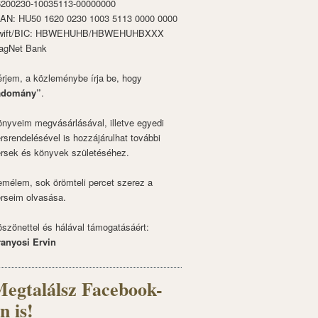
6200230-10035113-00000000
BAN: HU50 1620 0230 1003 5113 0000 0000
wift/BIC: HBWEHUHB/HBWEHUHBXXX
agNet Bank
rjem, a közleménybe írja be, hogy
adomány”
.
nyveim megvásárlásával, illetve egyedi
rsrendelésével is hozzájárulhat további
rsek és könyvek születéséhez.
mélem, sok örömteli percet szerez a
rseim olvasása.
szönettel és hálával támogatásáért:
ranyosi Ervin
egtalálsz Facebook-
n is!