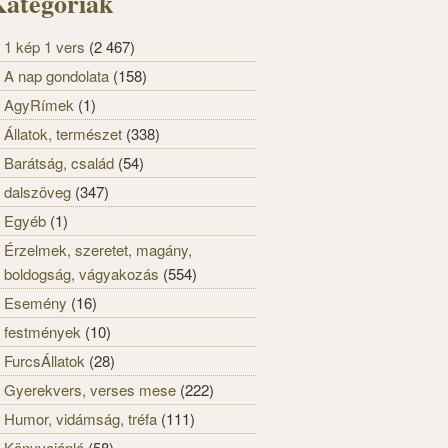
ategóriák
1 kép 1 vers
(2 467)
A nap gondolata
(158)
AgyRímek
(1)
Állatok, természet
(338)
Barátság, család
(54)
dalszöveg
(347)
Egyéb
(1)
Érzelmek, szeretet, magány,
boldogság, vágyakozás
(554)
Esemény
(16)
festmények
(10)
FurcsÁllatok
(28)
Gyerekvers, verses mese
(222)
Humor, vidámság, tréfa
(111)
Könyvajánló
(58)