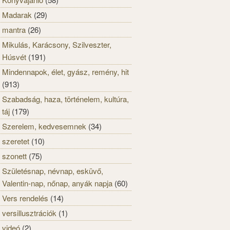
Madarak
(29)
mantra
(26)
Mikulás, Karácsony, Szilveszter,
Húsvét
(191)
Mindennapok, élet, gyász, remény, hit
(913)
Szabadság, haza, történelem, kultúra,
táj
(179)
Szerelem, kedvesemnek
(34)
szeretet
(10)
szonett
(75)
Születésnap, névnap, esküvő,
Valentin-nap, nőnap, anyák napja
(60)
Vers rendelés
(14)
versillusztrációk
(1)
videó
(2)