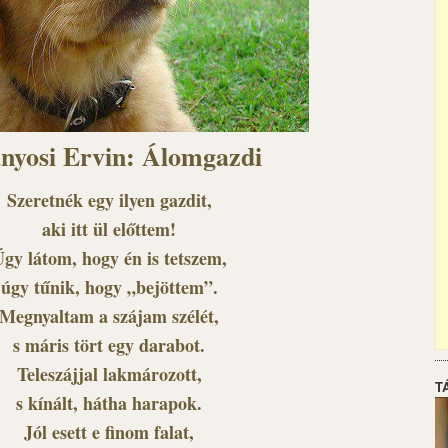
nyosi Ervin: Álomgazdi
Szeretnék egy ilyen gazdit,
aki itt ül előttem!
gy látom, hogy én is tetszem,
úgy tűnik, hogy „bejöttem”.
Megnyaltam a szájam szélét,
s máris tört egy darabot.
Teleszájjal lakmározott,
T
s kínált, hátha harapok.
Jól esett e finom falat,