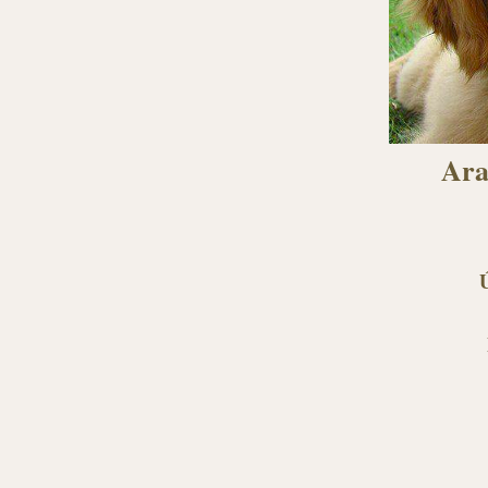
Ara
Ú