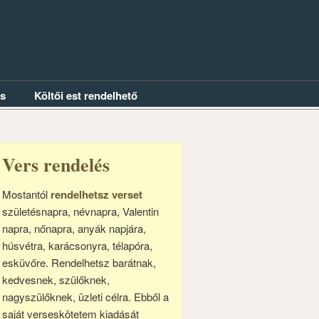
és
Költői est rendelhető
Vers rendelés
Mostantól
rendelhetsz verset
születésnapra, névnapra, Valentin
napra, nőnapra, anyák napjára,
húsvétra, karácsonyra, télapóra,
esküvőre. Rendelhetsz barátnak,
kedvesnek, szülőknek,
nagyszülőknek, üzleti célra. Ebből a
saját verseskötetem kiadását