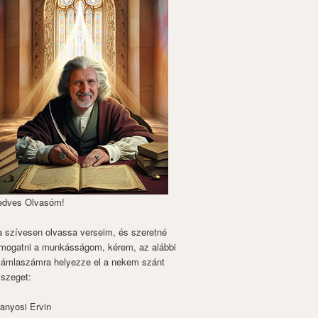
edves Olvasóm!
 szívesen olvassa verseim, és szeretné
mogatni a munkásságom, kérem, az alábbi
zámlaszámra helyezze el a nekem szánt
szeget:
anyosi Ervin