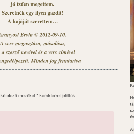
jó ízűen megettem.
Szeretnék egy ilyen gazdit!
A kajáját szerettem…
Aranyosi Ervin © 2012-09-10.
A vers megosztása, másolása,
 a szerző nevével és a vers címével
engedélyezett. Minden jog fenntartva
K
 kötelező mezőket
*
karakterrel jelöltük
Ha
tá
s
ös
Ar