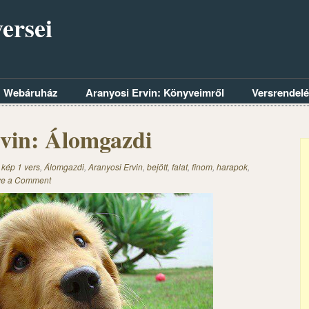
ersei
Webáruház
Aranyosi Ervin: Könyveimről
Versrendel
vin: Álomgazdi
 kép 1 vers
,
Álomgazdi
,
Aranyosi Ervin
,
bejött
,
falat
,
finom
,
harapok
,
ve a Comment