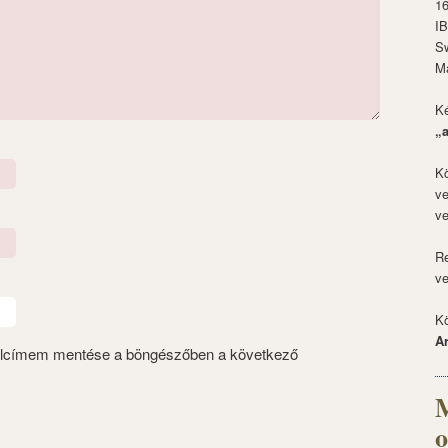
1
I
S
M
Ké
„
Kö
ve
ve
Re
ve
Kö
A
alcímem mentése a böngészőben a következő
M
o