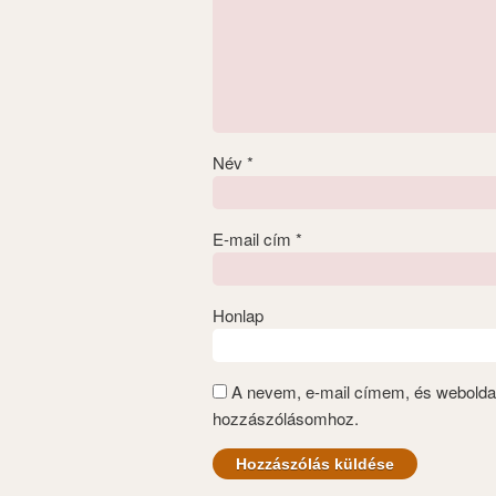
Név
*
E-mail cím
*
Honlap
A nevem, e-mail címem, és webold
hozzászólásomhoz.