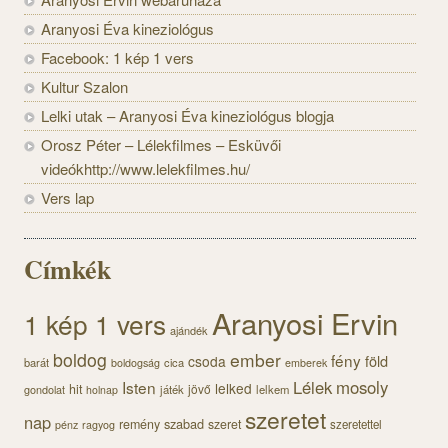
Aranyosi Éva kineziológus
Facebook: 1 kép 1 vers
Kultur Szalon
Lelki utak – Aranyosi Éva kineziológus blogja
Orosz Péter – Lélekfilmes – Esküvői
videókhttp://www.lelekfilmes.hu/
Vers lap
Címkék
Aranyosi Ervin
1 kép 1 vers
ajándék
boldog
ember
fény
föld
csoda
barát
cica
boldogság
emberek
Lélek
mosoly
Isten
lelked
hit
jövő
gondolat
játék
lelkem
holnap
szeretet
nap
szabad
remény
szeret
szeretettel
pénz
ragyog