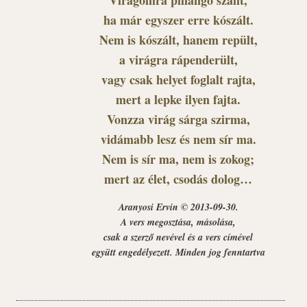
Virágomra pillangó szállt,
ha már egyszer erre kószált.
Nem is kószált, hanem repült,
a virágra rápenderült,
vagy csak helyet foglalt rajta,
mert a lepke ilyen fajta.
Vonzza virág sárga szirma,
vidámabb lesz és nem sír ma.
Nem is sír ma, nem is zokog;
mert az élet, csodás dolog…
Aranyosi Ervin © 2013-09-30.
A vers megosztása, másolása,
csak a szerző nevével és a vers címével
együtt engedélyezett. Minden jog fenntartva