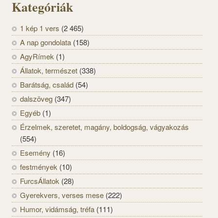
Kategóriák
1 kép 1 vers
(2 465)
A nap gondolata
(158)
AgyRímek
(1)
Állatok, természet
(338)
Barátság, család
(54)
dalszöveg
(347)
Egyéb
(1)
Érzelmek, szeretet, magány, boldogság, vágyakozás
(554)
Esemény
(16)
festmények
(10)
FurcsÁllatok
(28)
Gyerekvers, verses mese
(222)
Humor, vidámság, tréfa
(111)