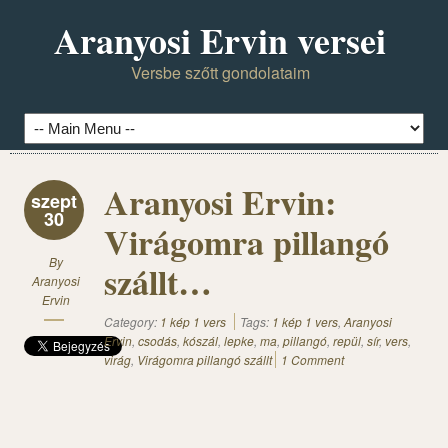
Aranyosi Ervin versei
Versbe szőtt gondolataim
Aranyosi Ervin:
szept
30
Virágomra pillangó
By
szállt…
Aranyosi
Ervin
Category:
1 kép 1 vers
Tags:
1 kép 1 vers
,
Aranyosi
Ervin
,
csodás
,
kószál
,
lepke
,
ma
,
pillangó
,
repül
,
sír
,
vers
,
virág
,
Virágomra pillangó szállt
1 Comment