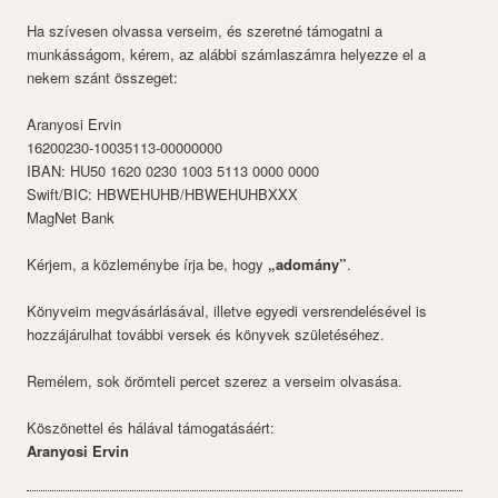
Ha szívesen olvassa verseim, és szeretné támogatni a
munkásságom, kérem, az alábbi számlaszámra helyezze el a
nekem szánt összeget:
Aranyosi Ervin
16200230-10035113-00000000
IBAN: HU50 1620 0230 1003 5113 0000 0000
Swift/BIC: HBWEHUHB/HBWEHUHBXXX
MagNet Bank
Kérjem, a közleménybe írja be, hogy
„adomány”
.
Könyveim megvásárlásával, illetve egyedi versrendelésével is
hozzájárulhat további versek és könyvek születéséhez.
Remélem, sok örömteli percet szerez a verseim olvasása.
Köszönettel és hálával támogatásáért:
Aranyosi Ervin