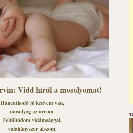
rvin: Vidd hírül a mosolyomat!
Huncutkodó jó kedvem van,
mosolyog az arcom.
T
Feltöltődöm vidámsággal,
valahányszor alszom.