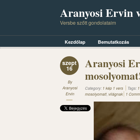
Aranyosi Ervin v
Versbe szőtt gondolataim
Kezdőlap
Bemutatkozás
Aranyosi Er
szept
16
mosolyomat
By
Aranyosi
Category:
1 kép 1 vers
Tags:
1
Ervin
mosolyomat!
,
világnak
1 Comm