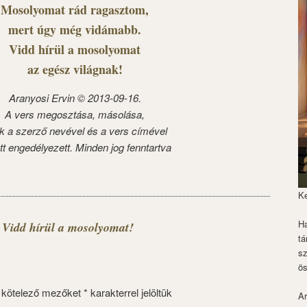
Mosolyomat rád ragasztom,
mert úgy még vidámabb.
Vidd hírül a mosolyomat
az egész világnak!
Aranyosi Ervin © 2013-09-16.
A vers megosztása, másolása,
k a szerző nevével és a vers címével
tt engedélyezett. Minden jog fenntartva
K
Ha
 Vidd hírül a mosolyomat!
tá
s
ös
 kötelező mezőket
*
karakterrel jelöltük
Ar