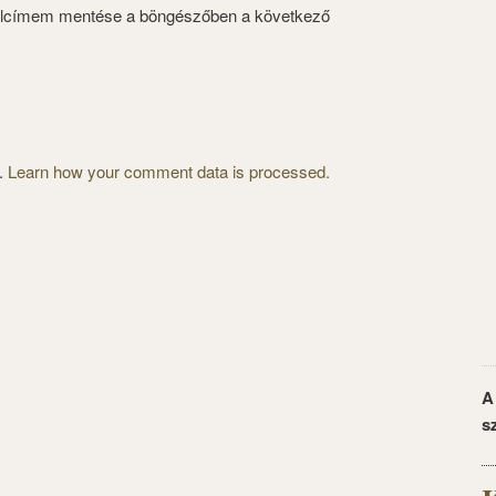
alcímem mentése a böngészőben a következő
m.
Learn how your comment data is processed.
A
s