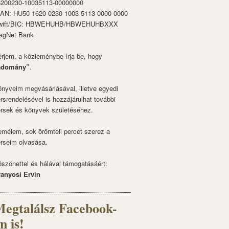
6200230-10035113-00000000
BAN: HU50 1620 0230 1003 5113 0000 0000
wift/BIC: HBWEHUHB/HBWEHUHBXXX
agNet Bank
rjem, a közleménybe írja be, hogy
adomány”
.
nyveim megvásárlásával, illetve egyedi
rsrendelésével is hozzájárulhat további
rsek és könyvek születéséhez.
mélem, sok örömteli percet szerez a
rseim olvasása.
szönettel és hálával támogatásáért:
ranyosi Ervin
egtalálsz Facebook-
n is!