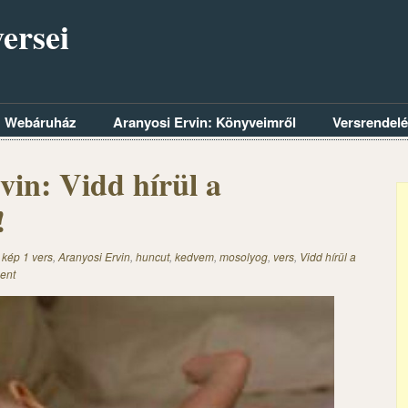
ersei
Webáruház
Aranyosi Ervin: Könyveimről
Versrendel
vin: Vidd hírül a
!
 kép 1 vers
,
Aranyosi Ervin
,
huncut
,
kedvem
,
mosolyog
,
vers
,
Vidd hírül a
ent