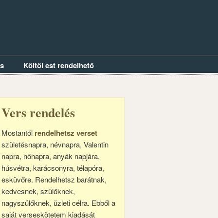
és
Költői est rendelhető
Vers rendelés
Mostantól
rendelhetsz verset
születésnapra, névnapra, Valentin
napra, nőnapra, anyák napjára,
húsvétra, karácsonyra, télapóra,
esküvőre. Rendelhetsz barátnak,
kedvesnek, szülőknek,
nagyszülőknek, üzleti célra. Ebből a
saját verseskötetem kiadását