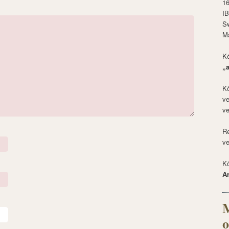
1
I
S
M
Ké
„
Kö
ve
ve
Re
ve
Kö
A
M
o