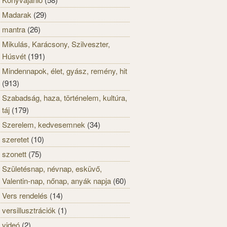
Madarak
(29)
mantra
(26)
Mikulás, Karácsony, Szilveszter,
Húsvét
(191)
Mindennapok, élet, gyász, remény, hit
(913)
Szabadság, haza, történelem, kultúra,
táj
(179)
Szerelem, kedvesemnek
(34)
szeretet
(10)
szonett
(75)
Születésnap, névnap, esküvő,
Valentin-nap, nőnap, anyák napja
(60)
Vers rendelés
(14)
versillusztrációk
(1)
videó
(2)