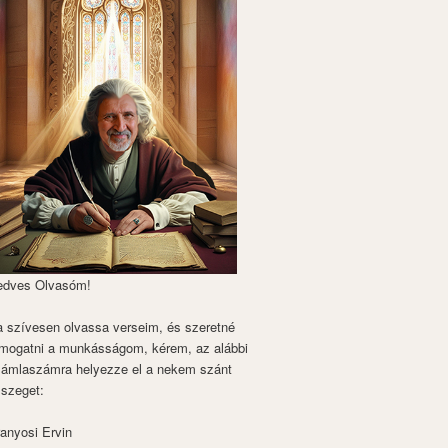
edves Olvasóm!
 szívesen olvassa verseim, és szeretné
mogatni a munkásságom, kérem, az alábbi
zámlaszámra helyezze el a nekem szánt
szeget:
anyosi Ervin