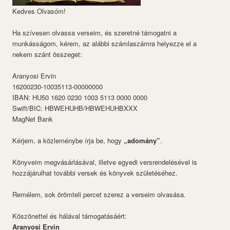
Kedves Olvasóm!
Ha szívesen olvassa verseim, és szeretné támogatni a
munkásságom, kérem, az alábbi számlaszámra helyezze el a
nekem szánt összeget:
Aranyosi Ervin
16200230-10035113-00000000
IBAN: HU50 1620 0230 1003 5113 0000 0000
Swift/BIC: HBWEHUHB/HBWEHUHBXXX
MagNet Bank
Kérjem, a közleménybe írja be, hogy
„adomány”
.
Könyveim megvásárlásával, illetve egyedi versrendelésével is
hozzájárulhat további versek és könyvek születéséhez.
Remélem, sok örömteli percet szerez a verseim olvasása.
Köszönettel és hálával támogatásáért:
Aranyosi Ervin