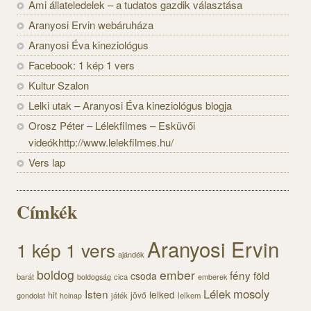
Ami állateledelek – a tudatos gazdik választása
Aranyosi Ervin webáruháza
Aranyosi Éva kineziológus
Facebook: 1 kép 1 vers
Kultur Szalon
Lelki utak – Aranyosi Éva kineziológus blogja
Orosz Péter – Lélekfilmes – Esküvői
videókhttp://www.lelekfilmes.hu/
Vers lap
Címkék
Aranyosi Ervin
1 kép 1 vers
ajándék
boldog
ember
fény
föld
csoda
barát
cica
boldogság
emberek
Lélek
mosoly
Isten
lelked
hit
jövő
gondolat
játék
lelkem
holnap