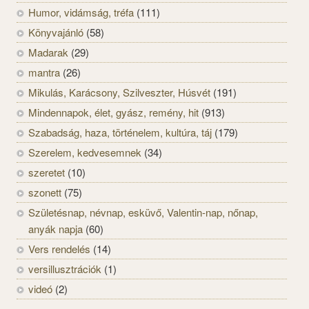
Humor, vidámság, tréfa
(111)
Könyvajánló
(58)
Madarak
(29)
mantra
(26)
Mikulás, Karácsony, Szilveszter, Húsvét
(191)
Mindennapok, élet, gyász, remény, hit
(913)
Szabadság, haza, történelem, kultúra, táj
(179)
Szerelem, kedvesemnek
(34)
szeretet
(10)
szonett
(75)
Születésnap, névnap, esküvő, Valentin-nap, nőnap,
anyák napja
(60)
Vers rendelés
(14)
versillusztrációk
(1)
videó
(2)