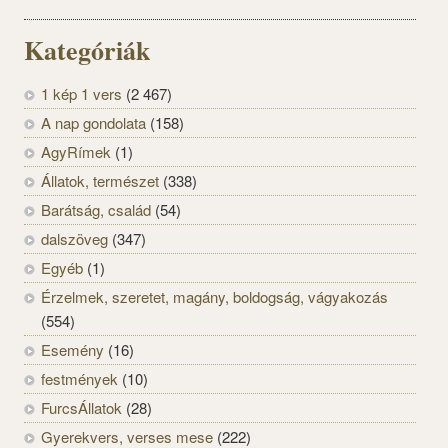
Kategóriák
1 kép 1 vers
(2 467)
A nap gondolata
(158)
AgyRímek
(1)
Állatok, természet
(338)
Barátság, család
(54)
dalszöveg
(347)
Egyéb
(1)
Érzelmek, szeretet, magány, boldogság, vágyakozás
(554)
Esemény
(16)
festmények
(10)
FurcsÁllatok
(28)
Gyerekvers, verses mese
(222)