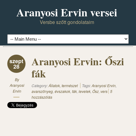
Aranyosi Ervin versei
Versbe szőtt gondolataim
Aranyosi Ervin: Őszi
szept
28
fák
By
Aranyosi
Category:
Állatok, természet
Tags:
Aranyosi Ervin
,
Ervin
avarszőnyeg
,
évszakok
,
fák
,
levelek
,
Ősz
,
vers
5
hozzászólás