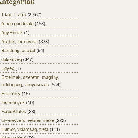
ategóriák
1 kép 1 vers
(2 467)
A nap gondolata
(158)
AgyRímek
(1)
Állatok, természet
(338)
Barátság, család
(54)
dalszöveg
(347)
Egyéb
(1)
Érzelmek, szeretet, magány,
boldogság, vágyakozás
(554)
Esemény
(16)
festmények
(10)
FurcsÁllatok
(28)
Gyerekvers, verses mese
(222)
Humor, vidámság, tréfa
(111)
Könyvajánló
(58)