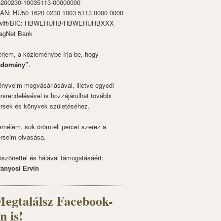
6200230-10035113-00000000
BAN: HU50 1620 0230 1003 5113 0000 0000
wift/BIC: HBWEHUHB/HBWEHUHBXXX
agNet Bank
rjem, a közleménybe írja be, hogy
adomány”
.
nyveim megvásárlásával, illetve egyedi
rsrendelésével is hozzájárulhat további
rsek és könyvek születéséhez.
mélem, sok örömteli percet szerez a
rseim olvasása.
szönettel és hálával támogatásáért:
ranyosi Ervin
egtalálsz Facebook-
n is!