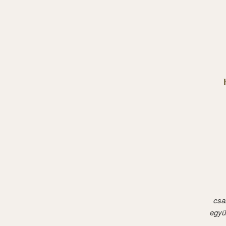
csa
együ