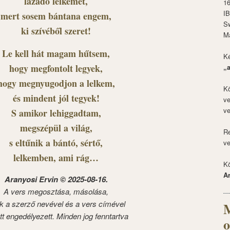
lázadó lelkemet,
1
I
mert sosem bántana engem,
S
ki szívéből szeret!
M
Le kell hát magam hűtsem,
Ké
hogy megfontolt legyek,
„
hogy megnyugodjon a lelkem,
Kö
és mindent jól tegyek!
ve
ve
S amikor lehiggadtam,
megszépül a világ,
Re
s eltűnik a bántó, sértő,
ve
lelkemben, ami rág…
Kö
A
Aranyosi Ervin © 2025-08-16.
A vers megosztása, másolása,
k a szerző nevével és a vers címével
M
tt engedélyezett. Minden jog fenntartva
o