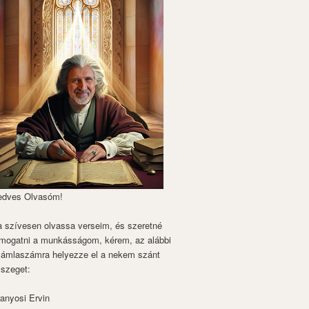
edves Olvasóm!
 szívesen olvassa verseim, és szeretné
mogatni a munkásságom, kérem, az alábbi
zámlaszámra helyezze el a nekem szánt
szeget:
anyosi Ervin