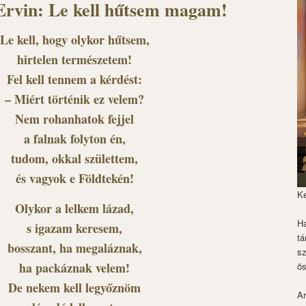
Ervin: Le kell hűtsem magam!
Le kell, hogy olykor hűtsem,
hirtelen természetem!
Fel kell tennem a kérdést:
– Miért történik ez velem?
Nem rohanhatok fejjel
a falnak folyton én,
tudom, okkal születtem,
és vagyok e Földtekén!
K
Olykor a lelkem lázad,
Ha
s igazam keresem,
tá
bosszant, ha megaláznak,
s
ha packáznak velem!
ös
De nekem kell legyőznöm
Ar