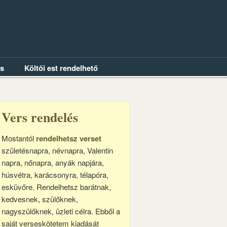
és
Költői est rendelhető
Vers rendelés
Mostantól
rendelhetsz verset
születésnapra, névnapra, Valentin
napra, nőnapra, anyák napjára,
húsvétra, karácsonyra, télapóra,
esküvőre. Rendelhetsz barátnak,
kedvesnek, szülőknek,
nagyszülőknek, üzleti célra. Ebből a
saját verseskötetem kiadását