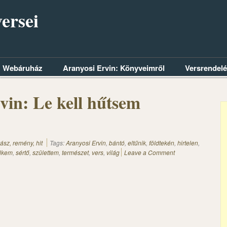
ersei
Webáruház
Aranyosi Ervin: Könyveimről
Versrendel
vin: Le kell hűtsem
ász, remény, hit
Tags:
Aranyosi Ervin
,
bántó
,
eltűnik
,
földtekén
,
hirtelen
,
elkem
,
sértő
,
születtem
,
természet
,
vers
,
világ
Leave a Comment