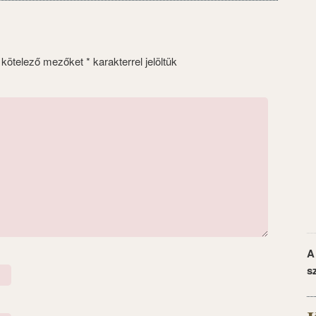
 kötelező mezőket
*
karakterrel jelöltük
A
s