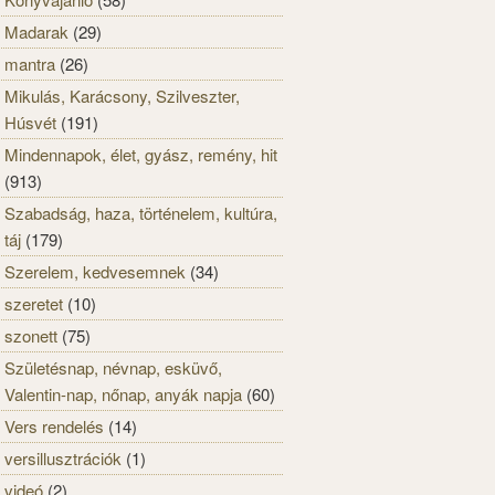
Madarak
(29)
mantra
(26)
Mikulás, Karácsony, Szilveszter,
Húsvét
(191)
Mindennapok, élet, gyász, remény, hit
(913)
Szabadság, haza, történelem, kultúra,
táj
(179)
Szerelem, kedvesemnek
(34)
szeretet
(10)
szonett
(75)
Születésnap, névnap, esküvő,
Valentin-nap, nőnap, anyák napja
(60)
Vers rendelés
(14)
versillusztrációk
(1)
videó
(2)