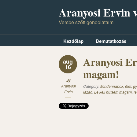
Aranyosi Ervin v
Versbe szőtt gondolataim
Kezdőlap
Bemutatkozás
Aranyosi Er
aug
16
magam!
By
Aranyosi
Category:
Mindennapok, élet, gy
Ervin
lázad
,
Le kell hűtsem magam
,
l