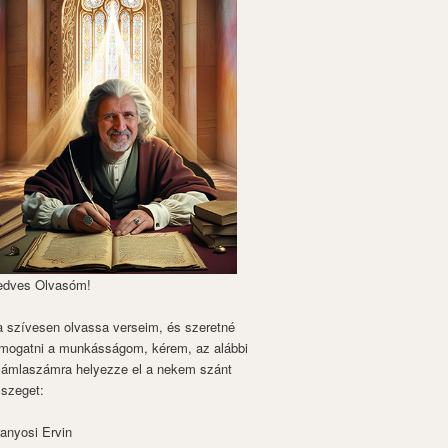
edves Olvasóm!
 szívesen olvassa verseim, és szeretné
mogatni a munkásságom, kérem, az alábbi
zámlaszámra helyezze el a nekem szánt
szeget:
anyosi Ervin