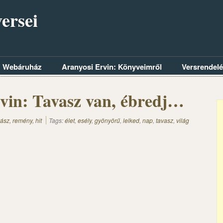
ersei
Webáruház
Aranyosi Ervin: Könyveimről
Versrendel
vin: Tavasz van, ébredj…
ász, remény, hit
Tags:
élet
,
esély
,
gyönyörű
,
lelked
,
nap
,
tavasz
,
világ