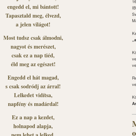
1
engedd el, mi bántott!
I
S
Tapasztald meg, élvezd,
M
a jelen világot!
Ké
Most tudsz csak álmodni,
„
nagyot és merészet,
Kö
csak ez a nap tiéd,
ve
éld meg az egészet!
ve
Engedd el hát magad,
Re
ve
s csak sodródj az árral!
Lelkedet vidítsa,
Kö
napfény és madárdal!
A
Ez a nap a kezdet,
M
holnapod alapja,
o
nem lehet a lelked,