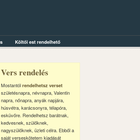
és
Költői est rendelhető
Vers rendelés
Mostantól
rendelhetsz verset
születésnapra, névnapra, Valentin
napra, nőnapra, anyák napjára,
húsvétra, karácsonyra, télapóra,
esküvőre. Rendelhetsz barátnak,
kedvesnek, szülőknek,
nagyszülőknek, üzleti célra. Ebből a
saját verseskötetem kiadását