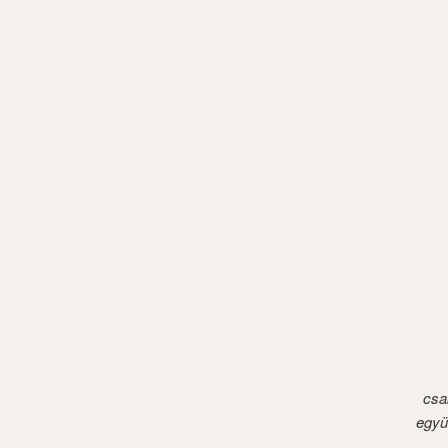
csa
együ