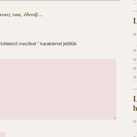
avasz van, ébredj…
L
 kötelező mezőket
*
karakterrel jelöltük
L
h