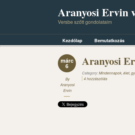
Aranyosi Ervin v
Versbe szőtt gondolataim
Kezdőlap
Bemutatkozás
Aranyosi Er
márc
6
Category:
Mindennapok, élet, gy
4 hozzászólás
By
Aranyosi
Ervin