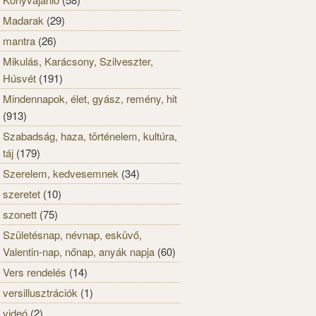
Madarak
(29)
mantra
(26)
Mikulás, Karácsony, Szilveszter,
Húsvét
(191)
Mindennapok, élet, gyász, remény, hit
(913)
Szabadság, haza, történelem, kultúra,
táj
(179)
Szerelem, kedvesemnek
(34)
szeretet
(10)
szonett
(75)
Születésnap, névnap, esküvő,
Valentin-nap, nőnap, anyák napja
(60)
Vers rendelés
(14)
versillusztrációk
(1)
videó
(2)