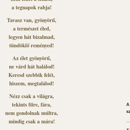
a tegnapok rabja!
Tavasz van, gyönyörű,
a természet éled,
legyen hát bizalmad,
tündöklő reményed!
Az élet gyönyörű,
ne várd hát halálod!
Keresd szebbik felét,
hiszem, megtalálod!
Nézz csak a világra,
tekints fűre, fára,
A
s
nem gondolnak múltra,
mindig csak a mára!