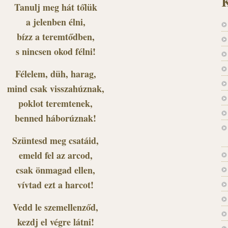
K
Tanulj meg hát tőlük
a jelenben élni,
bízz a teremtődben,
s nincsen okod félni!
Félelem, düh, harag,
mind csak visszahúznak,
poklot teremtenek,
benned háborúznak!
Szüntesd meg csatáid,
emeld fel az arcod,
csak önmagad ellen,
vívtad ezt a harcot!
Vedd le szemellenződ,
kezdj el végre látni!