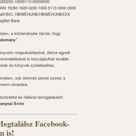
6200230-10035113-00000000
BAN: HU50 1620 0230 1003 5113 0000 0000
wift/BIC: HBWEHUHB/HBWEHUHBXXX
agNet Bank
rjem, a közleménybe írja be, hogy
adomány”
.
nyveim megvásárlásával, illetve egyedi
rsrendelésével is hozzájárulhat további
rsek és könyvek születéséhez.
mélem, sok örömteli percet szerez a
rseim olvasása.
szönettel és hálával támogatásáért:
ranyosi Ervin
egtalálsz Facebook-
n is!