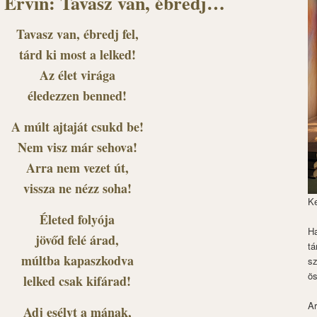
 Ervin: Tavasz van, ébredj…
Tavasz van, ébredj fel,
tárd ki most a lelked!
Az élet virága
éledezzen benned!
A múlt ajtaját csukd be!
Nem visz már sehova!
Arra nem vezet út,
vissza ne nézz soha!
K
Életed folyója
Ha
jövőd felé árad,
tá
múltba kapaszkodva
s
ös
lelked csak kifárad!
Ar
Adj esélyt a mának,