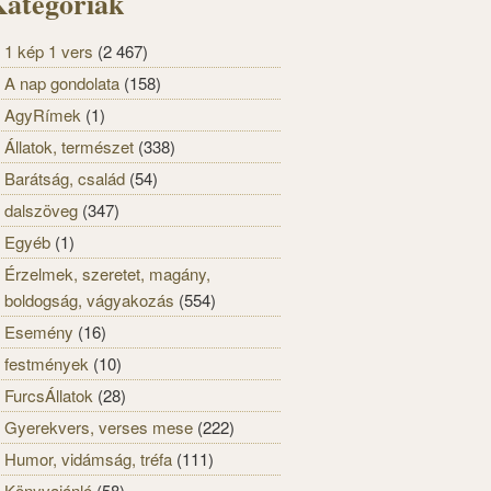
ategóriák
1 kép 1 vers
(2 467)
A nap gondolata
(158)
AgyRímek
(1)
Állatok, természet
(338)
Barátság, család
(54)
dalszöveg
(347)
Egyéb
(1)
Érzelmek, szeretet, magány,
boldogság, vágyakozás
(554)
Esemény
(16)
festmények
(10)
FurcsÁllatok
(28)
Gyerekvers, verses mese
(222)
Humor, vidámság, tréfa
(111)
Könyvajánló
(58)