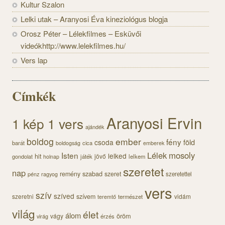
Kultur Szalon
Lelki utak – Aranyosi Éva kineziológus blogja
Orosz Péter – Lélekfilmes – Esküvői
videókhttp://www.lelekfilmes.hu/
Vers lap
Címkék
Aranyosi Ervin
1 kép 1 vers
ajándék
boldog
ember
fény
föld
csoda
barát
cica
boldogság
emberek
Lélek
mosoly
Isten
lelked
hit
jövő
gondolat
játék
lelkem
holnap
szeretet
nap
szabad
remény
szeret
pénz
szeretettel
ragyog
vers
szív
szíved
szeretni
szívem
vidám
természet
teremtő
világ
élet
álom
öröm
vágy
érzés
virág