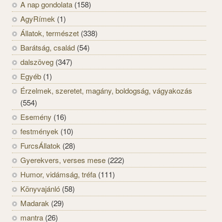
A nap gondolata
(158)
AgyRímek
(1)
Állatok, természet
(338)
Barátság, család
(54)
dalszöveg
(347)
Egyéb
(1)
Érzelmek, szeretet, magány, boldogság, vágyakozás
(554)
Esemény
(16)
festmények
(10)
FurcsÁllatok
(28)
Gyerekvers, verses mese
(222)
Humor, vidámság, tréfa
(111)
Könyvajánló
(58)
Madarak
(29)
mantra
(26)