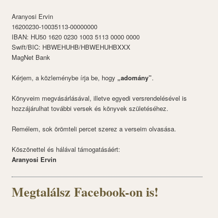
Aranyosi Ervin
16200230-10035113-00000000
IBAN: HU50 1620 0230 1003 5113 0000 0000
Swift/BIC: HBWEHUHB/HBWEHUHBXXX
MagNet Bank
Kérjem, a közleménybe írja be, hogy
„adomány”
.
Könyveim megvásárlásával, illetve egyedi versrendelésével is
hozzájárulhat további versek és könyvek születéséhez.
Remélem, sok örömteli percet szerez a verseim olvasása.
Köszönettel és hálával támogatásáért:
Aranyosi Ervin
Megtalálsz Facebook-on is!