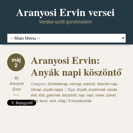
Aranyosi Ervin versei
Versbe szőtt gondolataim
Aranyosi Ervin:
máj
2
Anyák napi köszöntő
By
Aranyosi
Category:
Születésnap, névnap, esküvő, Valentin-nap,
Ervin
nőnap, anyák napja
Tags:
Anyák
,
anyámnak
,
csoda
,
élet
,
föld
,
gyermek
,
köszöntő
,
nap
,
napi
,
nevel
,
szeret
,
tanít
,
tanul
,
vers
,
világ
8 hozzászólás