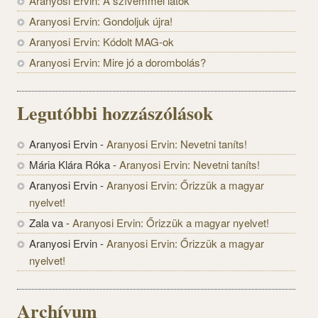
Aranyosi Ervin: A szívemmel látok
Aranyosi Ervin: Gondoljuk újra!
Aranyosi Ervin: Kódolt MAG-ok
Aranyosi Ervin: Mire jó a dorombolás?
Legutóbbi hozzászólások
Aranyosi Ervin
-
Aranyosi Ervin: Nevetni taníts!
Mária Klára Róka
-
Aranyosi Ervin: Nevetni taníts!
Aranyosi Ervin
-
Aranyosi Ervin: Őrizzük a magyar
nyelvet!
Zala va
-
Aranyosi Ervin: Őrizzük a magyar nyelvet!
Aranyosi Ervin
-
Aranyosi Ervin: Őrizzük a magyar
nyelvet!
Archívum