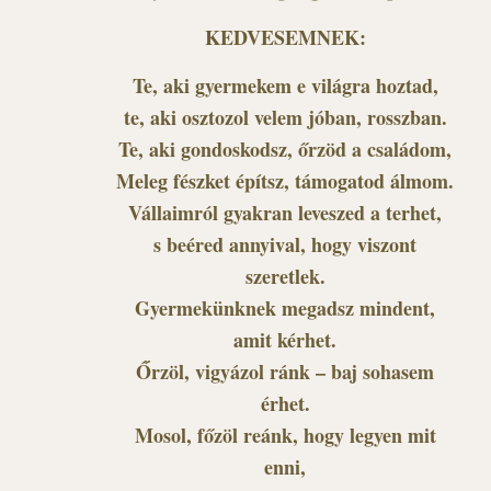
KEDVESEMNEK:
Te, aki gyermekem e világra hoztad,
te, aki osztozol velem jóban, rosszban.
Te, aki gondoskodsz, őrzöd a családom,
Meleg fészket építsz, támogatod álmom.
Vállaimról gyakran leveszed a terhet,
s beéred annyival, hogy viszont
szeretlek.
Gyermekünknek megadsz mindent,
amit kérhet.
Őrzöl, vigyázol ránk – baj sohasem
érhet.
Mosol, főzöl reánk, hogy legyen mit
enni,