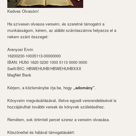
Kedves Olvasóm!
Ha szívesen olvassa verseim, és szeretné támogatni a
munkásságom, kérem, az alábbi számlaszámra helyezze el a
nekem szánt összeget:
Aranyosi Ervin
16200230-10035113-00000000
IBAN: HU50 1620 0230 1003 5113 0000 0000
Swift/BIC: HBWEHUHB/HBWEHUHBXXX
MagNet Bank
Kérjem, a közleménybe írja be, hogy
„adomány”
.
Könyveim megvásárlásával, illetve egyedi versrendelésével is
hozzájárulhat további versek és könyvek születéséhez.
Remélem, sok örömteli percet szerez a verseim olvasása.
Köszönettel és hálával támogatásáért: