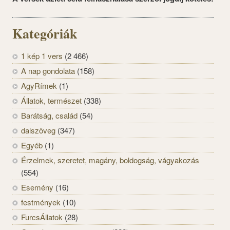
Kategóriák
1 kép 1 vers
(2 466)
A nap gondolata
(158)
AgyRímek
(1)
Állatok, természet
(338)
Barátság, család
(54)
dalszöveg
(347)
Egyéb
(1)
Érzelmek, szeretet, magány, boldogság, vágyakozás
(554)
Esemény
(16)
festmények
(10)
FurcsÁllatok
(28)