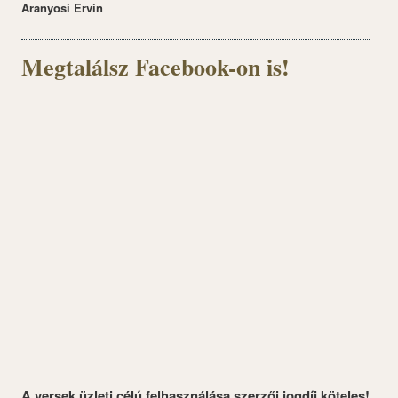
Aranyosi Ervin
Megtalálsz Facebook-on is!
A versek üzleti célú felhasználása szerzői jogdíj köteles!