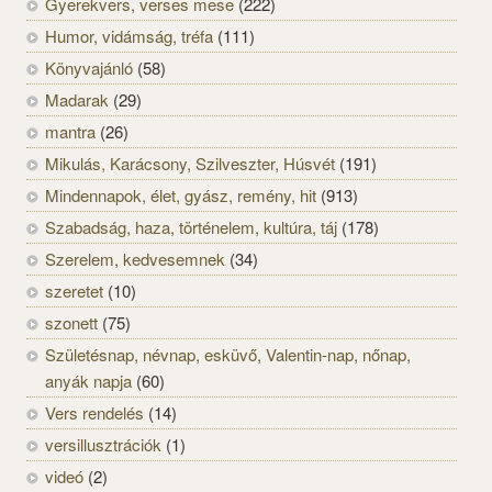
Gyerekvers, verses mese
(222)
Humor, vidámság, tréfa
(111)
Könyvajánló
(58)
Madarak
(29)
mantra
(26)
Mikulás, Karácsony, Szilveszter, Húsvét
(191)
Mindennapok, élet, gyász, remény, hit
(913)
Szabadság, haza, történelem, kultúra, táj
(178)
Szerelem, kedvesemnek
(34)
szeretet
(10)
szonett
(75)
Születésnap, névnap, esküvő, Valentin-nap, nőnap,
anyák napja
(60)
Vers rendelés
(14)
versillusztrációk
(1)
videó
(2)