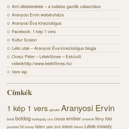
Ami állateledelek – a tudatos gazdik választása
Aranyosi Ervin webáruháza
Aranyosi Éva kineziológus
Facebook: 1 kép 1 vers
Kultur Szalon
Lelki utak – Aranyosi Éva kineziológus blogja
Orosz Péter – Lélekfilmes – Esküvői
videókhttp://www.lelekfilmes.hu/
Vers lap
Címkék
Aranyosi Ervin
1 kép 1 vers
ajándék
boldog
ember
fény
föld
csoda
barát
cica
boldogság
emberek
Lélek
mosoly
Isten
lelked
hit
jövő
gondolat
játék
lelkem
holnap