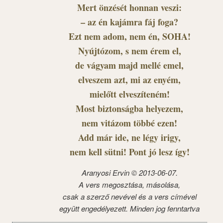
Mert önzését honnan veszi:
– az én kajámra fáj foga?
Ezt nem adom, nem én, SOHA!
Nyújtózom, s nem érem el,
de vágyam majd mellé emel,
elveszem azt, mi az enyém,
mielőtt elveszíteném!
Most biztonságba helyezem,
nem vitázom többé ezen!
Add már ide, ne légy irigy,
nem kell sütni! Pont jó lesz így!
Aranyosi Ervin © 2013-06-07.
A vers megosztása, másolása,
csak a szerző nevével és a vers címével
együtt engedélyezett. Minden jog fenntartva