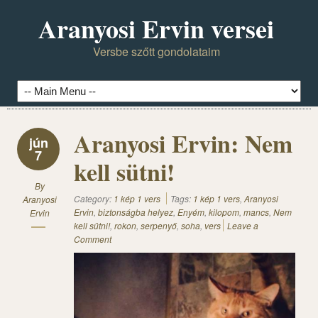
Aranyosi Ervin versei
Versbe szőtt gondolataim
Aranyosi Ervin: Nem
jún
7
kell sütni!
By
Category:
1 kép 1 vers
Tags:
1 kép 1 vers
,
Aranyosi
Aranyosi
Ervin
,
biztonságba helyez
,
Enyém
,
kilopom
,
mancs
,
Nem
Ervin
kell sütni!
,
rokon
,
serpenyő
,
soha
,
vers
Leave a
Comment