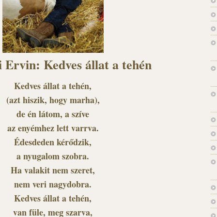
 Ervin: Kedves állat a tehén
Kedves állat a tehén,
(azt hiszik, hogy marha),
de én látom, a szíve
az enyémhez lett varrva.
Édesdeden kérődzik,
a nyugalom szobra.
Ha valakit nem szeret,
nem veri nagydobra.
Kedves állat a tehén,
van füle, meg szarva,