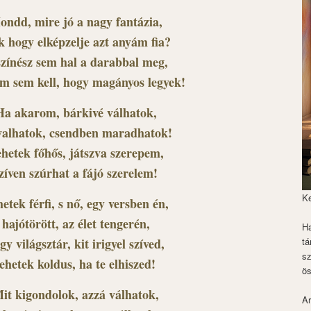
ondd, mire jó a nagy fantázia,
k hogy elképzelje azt anyám fia?
színész sem hal a darabbal meg,
m sem kell, hogy magányos legyek!
Ha akarom, bárkivé válhatok,
valhatok, csendben maradhatok!
hetek főhős, játszva szerepem,
zíven szúrhat a fájó szerelem!
K
etek férfi, s nő, egy versben én,
hajótörött, az élet tengerén,
Ha
gy világsztár, kit irigyel szíved,
tá
s
lehetek koldus, ha te elhiszed!
ös
it kigondolok, azzá válhatok,
Ar