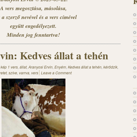
K
A vers megosztása, másolása,
 a szerző nevével és a vers címével
együtt engedélyezett.
Minden jog fenntartva!
vin: Kedves állat a tehén
 kép 1 vers
,
állat
,
Aranyosi Ervin
,
Enyém
,
Kedves állat a tehén
,
kérődzik
,
retet
,
szíve
,
varrva
,
vers
Leave a Comment