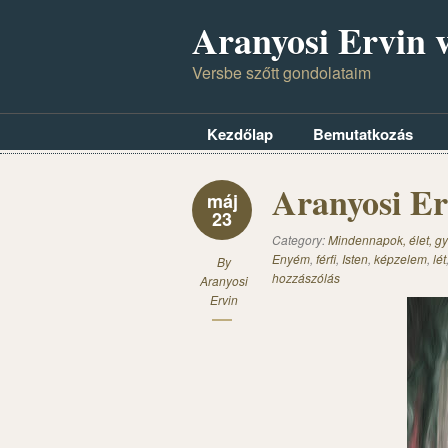
Aranyosi Ervin v
Versbe szőtt gondolataim
Kezdőlap
Bemutatkozás
Aranyosi Er
máj
23
Category:
Mindennapok, élet, gy
Enyém
,
férfi
,
Isten
,
képzelem
,
lét
By
hozzászólás
Aranyosi
Ervin