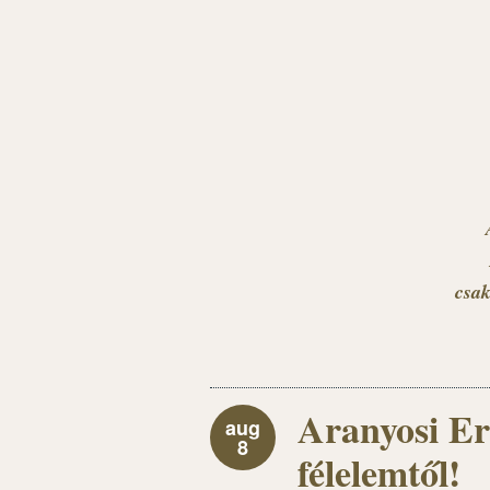
csak
Aranyosi Er
aug
8
félelemtől!