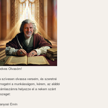
edves Olvasóm!
 szívesen olvassa verseim, és szeretné
mogatni a munkásságom, kérem, az alábbi
zámlaszámra helyezze el a nekem szánt
szeget:
anyosi Ervin