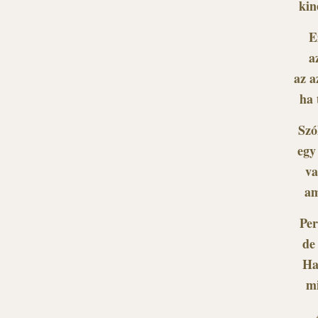
kin
E
a
az a
ha 
Szó
egy
va
am
Per
de
Ha
mi