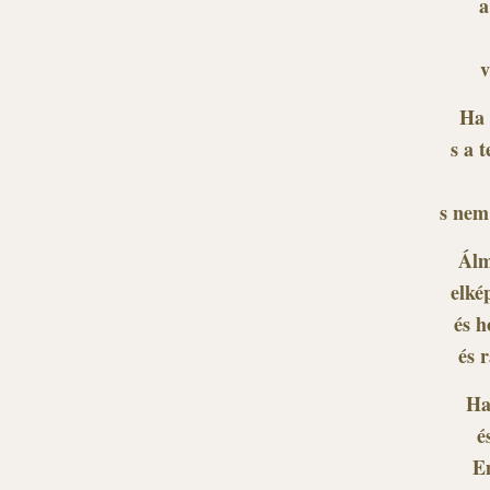
a
v
Ha 
s a 
s nem
Álm
elké
és h
és 
Ha
é
Em