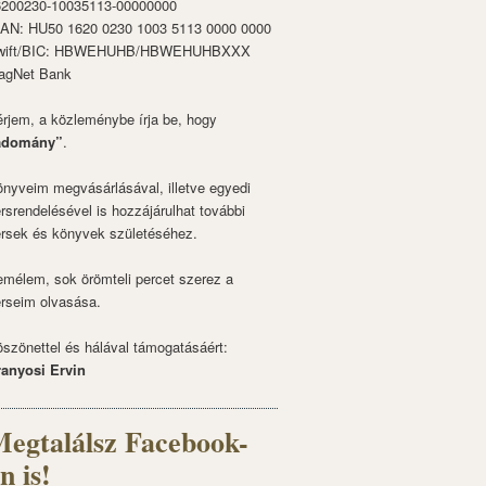
6200230-10035113-00000000
BAN: HU50 1620 0230 1003 5113 0000 0000
wift/BIC: HBWEHUHB/HBWEHUHBXXX
agNet Bank
rjem, a közleménybe írja be, hogy
adomány”
.
nyveim megvásárlásával, illetve egyedi
rsrendelésével is hozzájárulhat további
rsek és könyvek születéséhez.
mélem, sok örömteli percet szerez a
rseim olvasása.
szönettel és hálával támogatásáért:
ranyosi Ervin
egtalálsz Facebook-
n is!