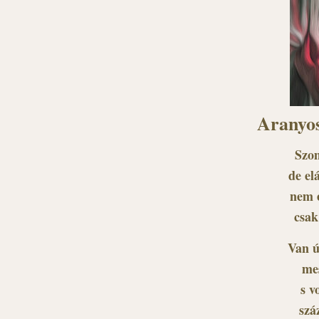
Aranyos
Szom
de el
nem é
csak
Van ú
me
s v
szá