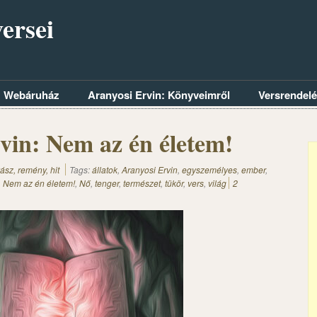
ersei
Webáruház
Aranyosi Ervin: Könyveimről
Versrendel
vin: Nem az én életem!
ász, remény, hit
Tags:
állatok
,
Aranyosi Ervin
,
egyszemélyes
,
ember
,
,
Nem az én életem!
,
Nő
,
tenger
,
természet
,
tükör
,
vers
,
világ
2