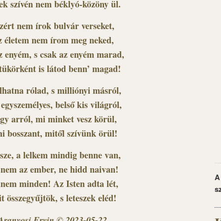
ek szívén nem béklyó-közöny ül.
zért nem írok bulvár verseket,
z életem nem írom meg neked,
z enyém, s csak az enyém marad,
tükörként is látod benn’ magad!
lhatna rólad, s milliónyi másról,
 egyszemélyes, belső kis világról,
gy arról, mi minket vesz körül,
i bosszant, mitől szívünk örül!
sze, a lelkem mindig benne van,
 nem az ember, ne hidd naivan!
A
nem minden! Az Isten adta lét,
s
t összegyűjtök, s leteszek eléd!
Aranyosi Ervin © 2023-05-22.