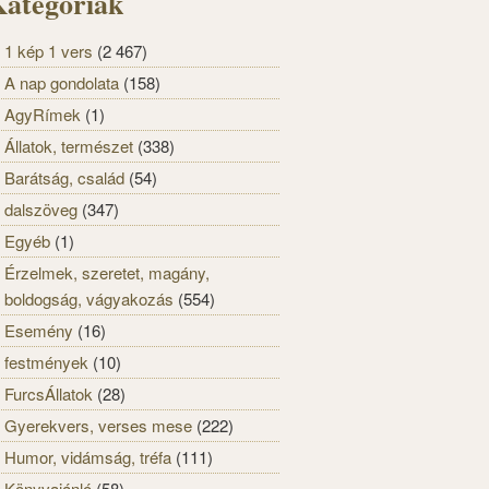
ategóriák
1 kép 1 vers
(2 467)
A nap gondolata
(158)
AgyRímek
(1)
Állatok, természet
(338)
Barátság, család
(54)
dalszöveg
(347)
Egyéb
(1)
Érzelmek, szeretet, magány,
boldogság, vágyakozás
(554)
Esemény
(16)
festmények
(10)
FurcsÁllatok
(28)
Gyerekvers, verses mese
(222)
Humor, vidámság, tréfa
(111)
Könyvajánló
(58)