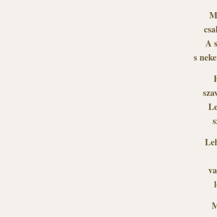
M
csa
A 
s neke
sza
Le
s
Leh
va
M