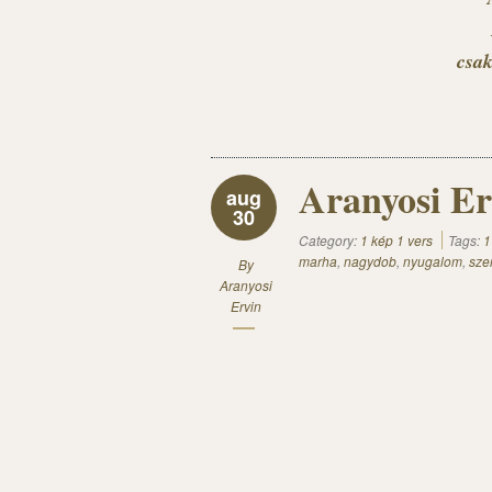
csak
Aranyosi Er
aug
30
Category:
1 kép 1 vers
Tags:
1
marha
,
nagydob
,
nyugalom
,
sze
By
Aranyosi
Ervin