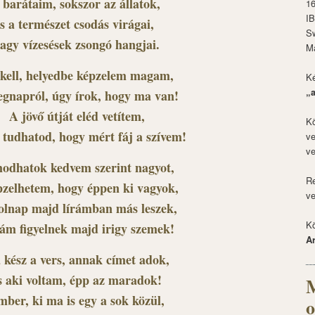
 barátaim, sokszor az állatok,
1
I
s a természet csodás virágai,
S
agy vízesések zsongó hangjai.
M
kell, helyedbe képzelem magam,
Ké
„
tegnapról, úgy írok, hogy ma van!
A jövő útját eléd vetítem,
Kö
 tudhatod, hogy mért fáj a szívem!
ve
ve
odhatok kedvem szerint nagyot,
Re
pzelhetem, hogy éppen ki vagyok,
ve
olnap majd lírámban más leszek,
Kö
rám figyelnek majd irigy szemek!
A
 kész a vers, annak címet adok,
s aki voltam, épp az maradok!
M
ber, ki ma is egy a sok közül,
o