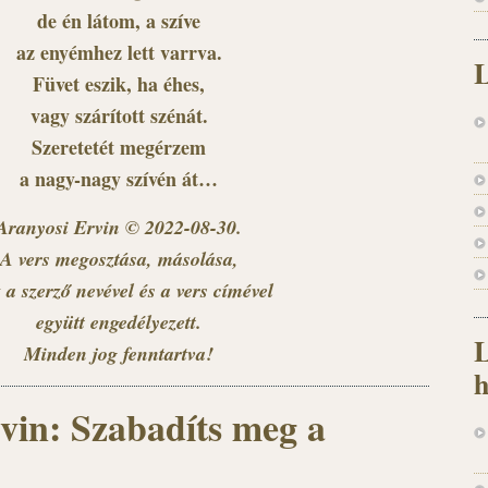
de én látom, a szíve
az enyémhez lett varrva.
L
Füvet eszik, ha éhes,
vagy szárított szénát.
Szeretetét megérzem
a nagy-nagy szívén át…
Aranyosi Ervin © 2022-08-30.
A vers megosztása, másolása,
 a szerző nevével és a vers címével
együtt engedélyezett.
L
Minden jog fenntartva!
h
vin: Szabadíts meg a