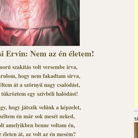
i Ervin: Nem az én életem!
orú szakítás volt versembe írva,
árulom, hogy nem fakadtam sírva,
ltem át a szörnyű nagy csalódást,
 tükröztem egy szívbéli halódást!
gy, hogy játszik velünk a képzelet,
séltem én már sok mesét neked,
T
olt amelyikben benne voltam én,
z életen át, az volt az én mesém?