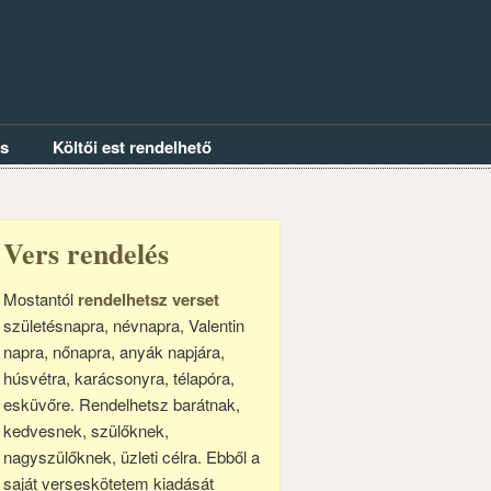
és
Költői est rendelhető
Vers rendelés
Mostantól
rendelhetsz verset
születésnapra, névnapra, Valentin
napra, nőnapra, anyák napjára,
húsvétra, karácsonyra, télapóra,
esküvőre. Rendelhetsz barátnak,
kedvesnek, szülőknek,
nagyszülőknek, üzleti célra. Ebből a
saját verseskötetem kiadását