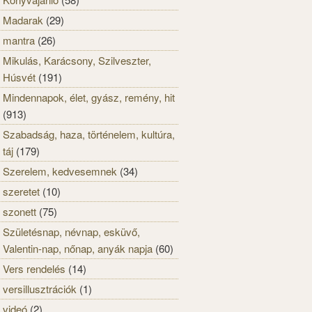
Madarak
(29)
mantra
(26)
Mikulás, Karácsony, Szilveszter,
Húsvét
(191)
Mindennapok, élet, gyász, remény, hit
(913)
Szabadság, haza, történelem, kultúra,
táj
(179)
Szerelem, kedvesemnek
(34)
szeretet
(10)
szonett
(75)
Születésnap, névnap, esküvő,
Valentin-nap, nőnap, anyák napja
(60)
Vers rendelés
(14)
versillusztrációk
(1)
videó
(2)