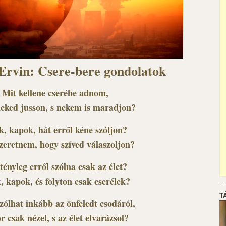
Ervin: Csere-bere gondolatok
Mit kellene cserébe adnom,
eked jusson, s nekem is maradjon?
, kapok, hát erről kéne szóljon?
zeretnem, hogy szíved válaszoljon?
tényleg erről szólna csak az élet?
 kapok, és folyton csak cserélek?
T
ólhat inkább az önfeledt csodáról,
r csak nézel, s az élet elvarázsol?