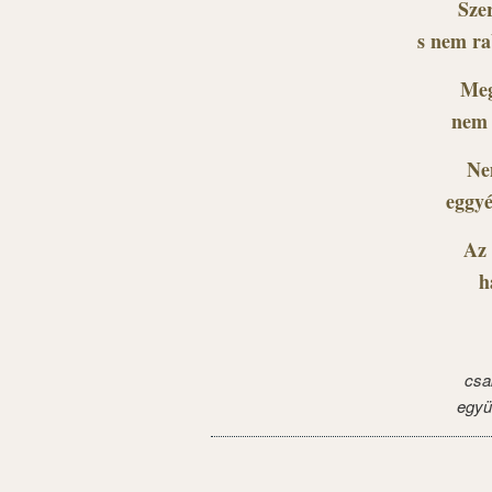
Szer
s nem ra
Meg
nem 
Ne
eggyé
Az 
h
csa
együ