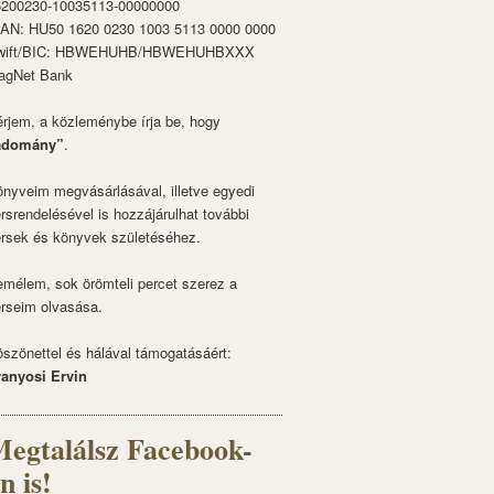
6200230-10035113-00000000
BAN: HU50 1620 0230 1003 5113 0000 0000
wift/BIC: HBWEHUHB/HBWEHUHBXXX
agNet Bank
rjem, a közleménybe írja be, hogy
adomány”
.
nyveim megvásárlásával, illetve egyedi
rsrendelésével is hozzájárulhat további
rsek és könyvek születéséhez.
mélem, sok örömteli percet szerez a
rseim olvasása.
szönettel és hálával támogatásáért:
ranyosi Ervin
egtalálsz Facebook-
n is!