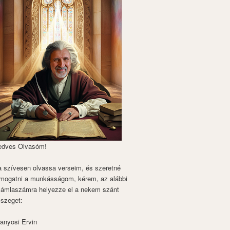
edves Olvasóm!
 szívesen olvassa verseim, és szeretné
mogatni a munkásságom, kérem, az alábbi
zámlaszámra helyezze el a nekem szánt
szeget:
anyosi Ervin