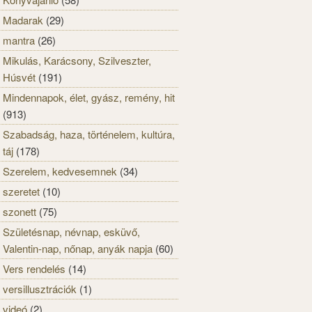
Madarak
(29)
mantra
(26)
Mikulás, Karácsony, Szilveszter,
Húsvét
(191)
Mindennapok, élet, gyász, remény, hit
(913)
Szabadság, haza, történelem, kultúra,
táj
(178)
Szerelem, kedvesemnek
(34)
szeretet
(10)
szonett
(75)
Születésnap, névnap, esküvő,
Valentin-nap, nőnap, anyák napja
(60)
Vers rendelés
(14)
versillusztrációk
(1)
videó
(2)