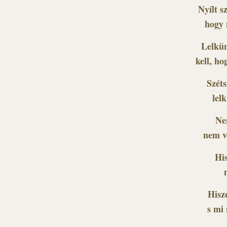
Nyílt s
hogy 
Lelkün
kell, h
Széts
lel
Ne
nem v
His
Hisz
s mi