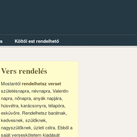
és
Költői est rendelhető
Vers rendelés
Mostantól
rendelhetsz verset
születésnapra, névnapra, Valentin
napra, nőnapra, anyák napjára,
húsvétra, karácsonyra, télapóra,
esküvőre. Rendelhetsz barátnak,
kedvesnek, szülőknek,
nagyszülőknek, üzleti célra. Ebből a
saját verseskötetem kiadását