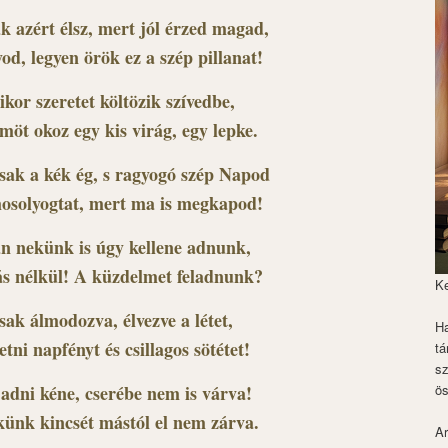
k azért élsz, mert jól érzed magad,
yod, legyen örök ez a szép pillanat!
kor szeretet költözik szívedbe,
möt okoz egy kis virág, egy lepke.
sak a kék ég, s ragyogó szép Napod
solyogtat, mert ma is megkapod!
n nekünk is úgy kellene adnunk,
ás nélkül! A küzdelmet feladnunk?
K
sak álmodozva, élvezve a létet,
Ha
etni napfényt és csillagos sötétet!
tá
s
adni kéne, cserébe nem is várva!
ös
künk kincsét mástól el nem zárva.
Ar