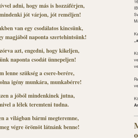
1
zívvel adni, hogy más is hozzáférjen,
I
mindenki jót várjon, jót reméljen!
S
M
kben van egy csodálatos kincsünk,
Ké
ogy magjából naponta szertehintsünk!
„
zórva azt, engedni, hogy kikeljen,
Kö
künk naponta csodát ünnepeljen!
ve
ve
m lenne szükség a csere-berére,
Re
olna igény munkára, munkabérre!
ve
zen a jóból mindenkinek jutna,
Kö
mivel a lélek teremteni tudna.
A
en a világban bármi megteremne,
M
 meg végre örömöt látnánk benne!
o