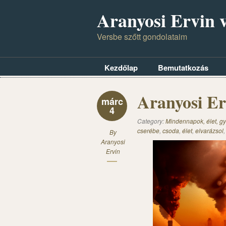
Aranyosi Ervin v
Versbe szőtt gondolataim
Kezdőlap
Bemutatkozás
Aranyosi Er
márc
4
Category:
Mindennapok, élet, gy
cserébe
,
csoda
,
élet
,
elvarázsol
By
Aranyosi
Ervin