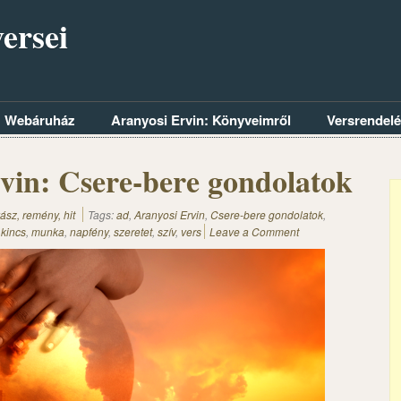
ersei
Webáruház
Aranyosi Ervin: Könyveimről
Versrendel
vin: Csere-bere gondolatok
ász, remény, hit
Tags:
ad
,
Aranyosi Ervin
,
Csere-bere gondolatok
,
,
kincs
,
munka
,
napfény
,
szeretet
,
szív
,
vers
Leave a Comment