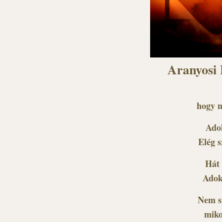
Aranyosi 
hogy n
Adok
Elég s
Hát 
Adok,
Nem sz
miko