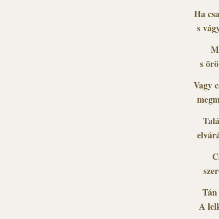
Ha csa
s vág
Mi
s örö
Vagy c
megmo
Talá
elvár
C
szer
Tán 
A lel