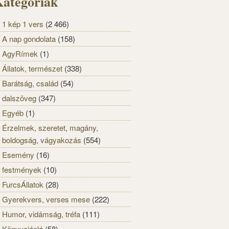
ategóriák
1 kép 1 vers
(2 466)
A nap gondolata
(158)
AgyRímek
(1)
Állatok, természet
(338)
Barátság, család
(54)
dalszöveg
(347)
Egyéb
(1)
Érzelmek, szeretet, magány,
boldogság, vágyakozás
(554)
Esemény
(16)
festmények
(10)
FurcsÁllatok
(28)
Gyerekvers, verses mese
(222)
Humor, vidámság, tréfa
(111)
Könyvajánló
(58)