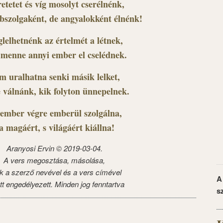
etetet és víg mosolyt cserélnénk,
bszolgaként, de angyalokként élnénk!
lelhetnénk az értelmét a létnek,
menne annyi ember el cselédnek.
m uralhatna senki másik lelket,
 válnánk, kik folyton ünnepelnek.
ember végre emberül szolgálna,
a magáért, s világáért kiállna!
Aranyosi Ervin ©
2019-03-04.
A vers megosztása, másolása,
k a szerző nevével és a vers címével
A
tt engedélyezett. Minden jog fenntartva
s