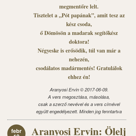
megmentőre lelt.
Tisztelet a „Pót papának”, amit tesz az
kész csoda,
ő Dömösön a madarak segítőkész
doktora!
Négyeske is erősödik, túl van már a
nehezén,
csodálatos madármentés! Gratulálok
ehhez én!
Aranyosi Ervin © 2017-06-09.
A vers megosztása, másolása,
csak a szerző nevével és a vers címével
együtt engedélyezett. Minden jog fenntartva
Aranyosi Ervin: Ölelj
febr