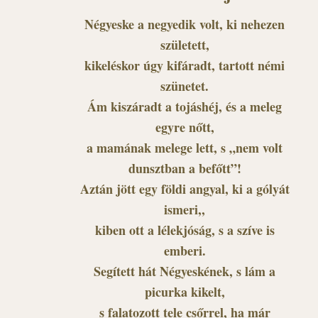
Négyeske a negyedik volt, ki nehezen
született,
kikeléskor úgy kifáradt, tartott némi
szünetet.
Ám kiszáradt a tojáshéj, és a meleg
egyre nőtt,
a mamának melege lett, s „nem volt
dunsztban a befőtt”!
Aztán jött egy földi angyal, ki a gólyát
ismeri,,
kiben ott a lélekjóság, s a szíve is
emberi.
Segített hát Négyeskének, s lám a
picurka kikelt,
s falatozott tele csőrrel, ha már