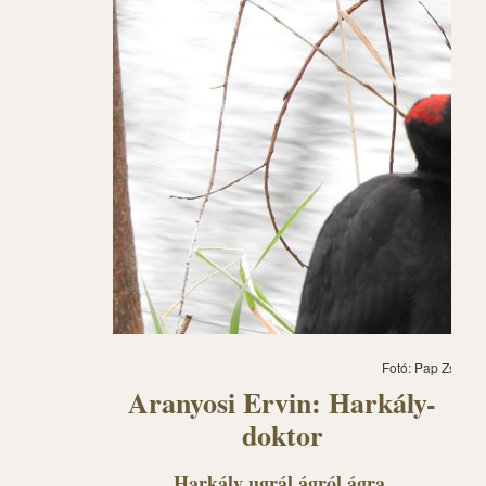
Fotó: Pap Zsuzs
Aranyosi Ervin: Harkály-
doktor
Harkály ugrál ágról ágra,