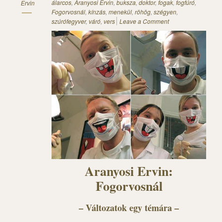
álarcos
,
Aranyosi Ervin
,
buksza
,
doktor
,
fogak
,
fogfúró
,
Ervin
Fogorvosnál
,
kínzás
,
menekül
,
röhög
,
szégyen
,
szúrófegyver
,
váró
,
vers
Leave a Comment
Aranyosi Ervin:
Fogorvosnál
– Változatok egy témára –