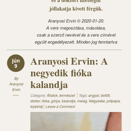
és a doktort fizetségül
jóllakatja kivett férgük.
Aranyosi Ervin © 2020-01-20.
A vers megosztása, másolása,
csak a szerző nevével és a vers címével
együtt engedélyezett. Minden jog fenntartva
Aranyosi Ervin: A
jún
9
negyedik fióka
By
kalandja
Aranyosi
Ervin
Category:
Állatok, természet
Tags:
angyal
,
befőtt
,
doktor
,
fióka
,
gólya
,
kalandja
,
meleg
,
Négyeske
,
pótpapa
,
tojáshéj
Leave a Comment