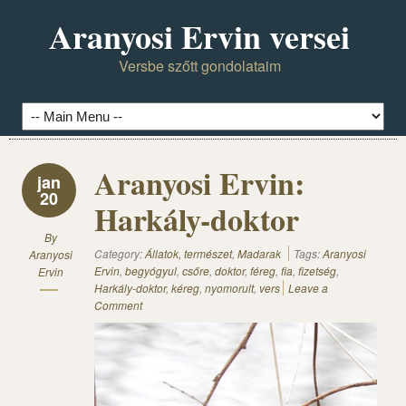
Aranyosi Ervin versei
Versbe szőtt gondolataim
Aranyosi Ervin:
jan
20
Harkály-doktor
By
Category:
Állatok, természet
,
Madarak
Tags:
Aranyosi
Aranyosi
Ervin
,
begyógyul
,
csőre
,
doktor
,
féreg
,
fia
,
fizetség
,
Ervin
Harkály-doktor
,
kéreg
,
nyomorult
,
vers
Leave a
Comment