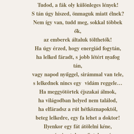
Tudod, a fák oly különleges lények!
S tán úgy hiszed, önmaguk miatt élnek?
Nem így van, tudd meg, sokkal többek
ők,
az emberek általuk tölthetők!
Ha úgy érzed, hogy energiád fogytán,
ha lelked fáradt, s jobb létért nyafog
tán,
vagy napod nyűggel, sirámmal van tele,
s lelkednek nincs egy vidám reggele…
Ha meggyötörtek éjszakai álmok,
ha világodban helyed nem találod,
ha elfáradsz a rút hétköznapoktól,
beteg lelkedre, egy fa lehet a doktor!
Ilyenkor egy fát átölelni kéne,