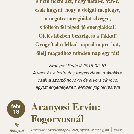
s nem nézni azt, hogy fiatal-e, vén-e,
csak hagyni, hogy a dolgát megtegye,
a negatív energiádat elvegye,
s töltsön fel téged jó energiákkal!
Ölelés közben beszélgess a fákkal!
Gyógyítsd a lelked napról napra hát,
ölelj magadhoz minden nap egy fát!
Aranyosi Ervin © 2015-02-10.
A vers és a festmény megosztása, másolása,
csak a szerző nevével és a vers címével
együtt engedélyezett. Minden jog fenntartva
Aranyosi Ervin:
febr
18
Fogorvosnál
By
Category:
Mindennapok, élet, gyász, remény, hit
Tags:
Aranyosi