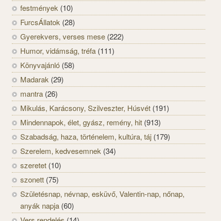
festmények
(10)
FurcsÁllatok
(28)
Gyerekvers, verses mese
(222)
Humor, vidámság, tréfa
(111)
Könyvajánló
(58)
Madarak
(29)
mantra
(26)
Mikulás, Karácsony, Szilveszter, Húsvét
(191)
Mindennapok, élet, gyász, remény, hit
(913)
Szabadság, haza, történelem, kultúra, táj
(179)
Szerelem, kedvesemnek
(34)
szeretet
(10)
szonett
(75)
Születésnap, névnap, esküvő, Valentin-nap, nőnap,
anyák napja
(60)
Vers rendelés
(14)