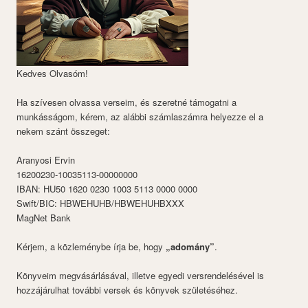
Kedves Olvasóm!
Ha szívesen olvassa verseim, és szeretné támogatni a
munkásságom, kérem, az alábbi számlaszámra helyezze el a
nekem szánt összeget:
Aranyosi Ervin
16200230-10035113-00000000
IBAN: HU50 1620 0230 1003 5113 0000 0000
Swift/BIC: HBWEHUHB/HBWEHUHBXXX
MagNet Bank
Kérjem, a közleménybe írja be, hogy
„adomány”
.
Könyveim megvásárlásával, illetve egyedi versrendelésével is
hozzájárulhat további versek és könyvek születéséhez.