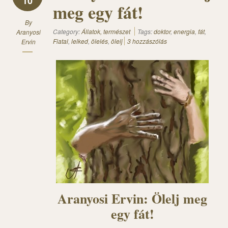
10
meg egy fát!
By
Category:
Állatok, természet
Tags:
doktor
,
energia
,
fát
,
Aranyosi
Fiatal
,
lelked
,
ölelés
,
ölelj
3 hozzászólás
Ervin
Aranyosi Ervin: Ölelj meg
egy fát!