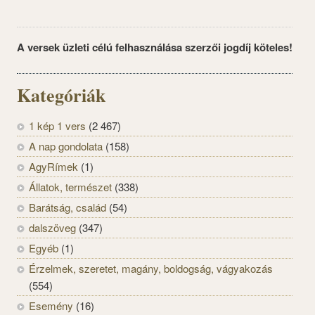
A versek üzleti célú felhasználása szerzői jogdíj köteles!
Kategóriák
1 kép 1 vers
(2 467)
A nap gondolata
(158)
AgyRímek
(1)
Állatok, természet
(338)
Barátság, család
(54)
dalszöveg
(347)
Egyéb
(1)
Érzelmek, szeretet, magány, boldogság, vágyakozás
(554)
Esemény
(16)