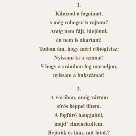
1.
Kihúzod a fogaimat,
s még röhögsz is rajtam?
Amíg nem fájt, idejönni,
én nem is akartam!
Tudom ám, hogy mért röhögtetsz:
Nyissam ki a számat!
S hogy a számban fog maradjon,
nyissam a bukszámat!
2.
A váróban, amíg vártam
sírós képpel ültem.
A fogfúró hangjaitól,
majd’ elmenekültem.
Bejövök és lám, mit látok?