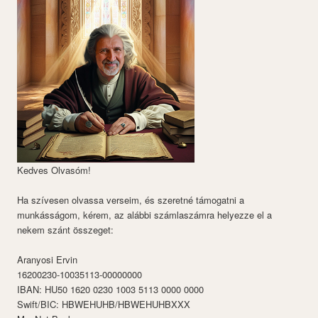
Kedves Olvasóm!
Ha szívesen olvassa verseim, és szeretné támogatni a
munkásságom, kérem, az alábbi számlaszámra helyezze el a
nekem szánt összeget:
Aranyosi Ervin
16200230-10035113-00000000
IBAN: HU50 1620 0230 1003 5113 0000 0000
Swift/BIC: HBWEHUHB/HBWEHUHBXXX