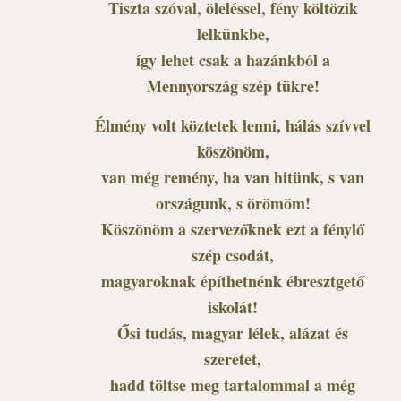
Tiszta szóval, öleléssel, fény költözik
lelkünkbe,
így lehet csak a hazánkból a
Mennyország szép tükre!
Élmény volt köztetek lenni, hálás szívvel
köszönöm,
van még remény, ha van hitünk, s van
országunk, s örömöm!
Köszönöm a szervezőknek ezt a fénylő
szép csodát,
magyaroknak építhetnénk ébresztgető
iskolát!
Ősi tudás, magyar lélek, alázat és
szeretet,
hadd töltse meg tartalommal a még