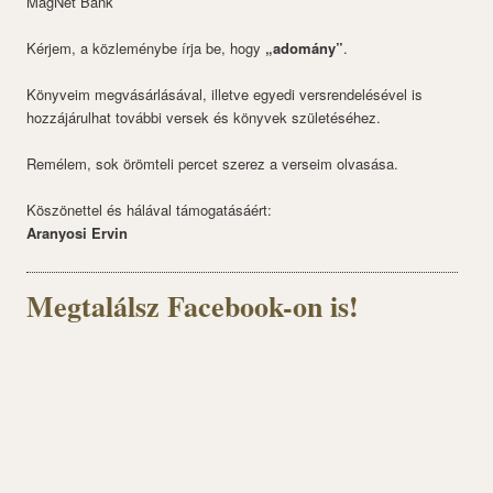
MagNet Bank
Kérjem, a közleménybe írja be, hogy
„adomány”
.
Könyveim megvásárlásával, illetve egyedi versrendelésével is
hozzájárulhat további versek és könyvek születéséhez.
Remélem, sok örömteli percet szerez a verseim olvasása.
Köszönettel és hálával támogatásáért:
Aranyosi Ervin
Megtalálsz Facebook-on is!