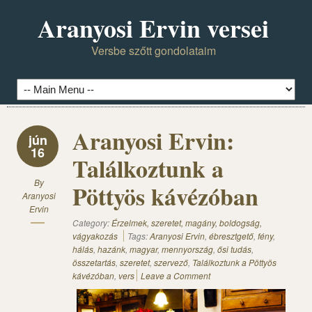
Aranyosi Ervin versei
Versbe szőtt gondolataim
Aranyosi Ervin:
jún
16
Találkoztunk a
By
Pöttyös kávézóban
Aranyosi
Ervin
Category:
Érzelmek, szeretet, magány, boldogság,
vágyakozás
Tags:
Aranyosi Ervin
,
ébresztgető
,
fény
,
hálás
,
hazánk
,
magyar
,
mennyország
,
ősi tudás
,
összetartás
,
szeretet
,
szervező
,
Találkoztunk a Pöttyös
kávézóban
,
vers
Leave a Comment