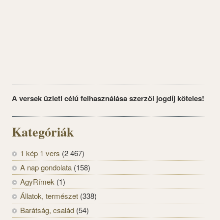
A versek üzleti célú felhasználása szerzői jogdíj köteles!
Kategóriák
1 kép 1 vers
(2 467)
A nap gondolata
(158)
AgyRímek
(1)
Állatok, természet
(338)
Barátság, család
(54)