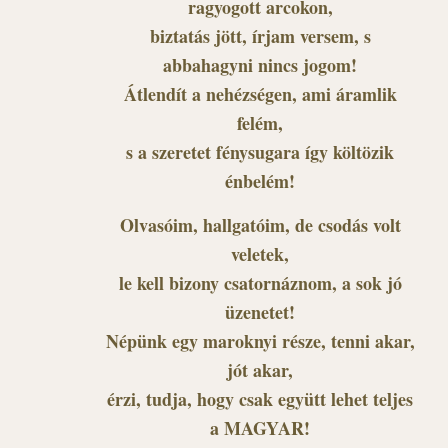
ragyogott arcokon,
biztatás jött, írjam versem, s
abbahagyni nincs jogom!
Átlendít a nehézségen, ami áramlik
felém,
s a szeretet fénysugara így költözik
énbelém!
Olvasóim, hallgatóim, de csodás volt
veletek,
le kell bizony csatornáznom, a sok jó
üzenetet!
Népünk egy maroknyi része, tenni akar,
jót akar,
érzi, tudja, hogy csak együtt lehet teljes
a MAGYAR!