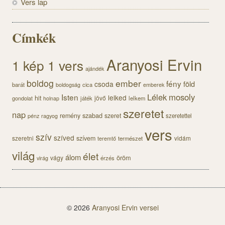
Vers lap
Címkék
Aranyosi Ervin
1 kép 1 vers
ajándék
boldog
ember
fény
föld
csoda
barát
cica
boldogság
emberek
Lélek
mosoly
Isten
lelked
hit
jövő
gondolat
játék
lelkem
holnap
szeretet
nap
szabad
remény
szeret
pénz
szeretettel
ragyog
vers
szív
szíved
szeretni
szívem
vidám
természet
teremtő
világ
élet
álom
öröm
vágy
érzés
virág
© 2026
Aranyosi Ervin versei