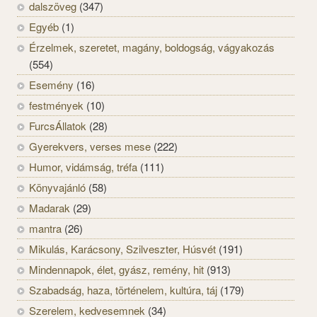
dalszöveg
(347)
Egyéb
(1)
Érzelmek, szeretet, magány, boldogság, vágyakozás
(554)
Esemény
(16)
festmények
(10)
FurcsÁllatok
(28)
Gyerekvers, verses mese
(222)
Humor, vidámság, tréfa
(111)
Könyvajánló
(58)
Madarak
(29)
mantra
(26)
Mikulás, Karácsony, Szilveszter, Húsvét
(191)
Mindennapok, élet, gyász, remény, hit
(913)
Szabadság, haza, történelem, kultúra, táj
(179)
Szerelem, kedvesemnek
(34)