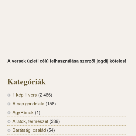
A versek üzleti célú felhasználása szerzői jogdíj köteles!
Kategóriák
1 kép 1 vers
(2 466)
A nap gondolata
(158)
AgyRímek
(1)
Állatok, természet
(338)
Barátság, család
(54)