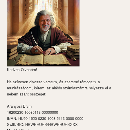
Kedves Olvasóm!
Ha szívesen olvassa verseim, és szeretné támogatni a
munkásságom, kérem, az alábbi számlaszámra helyezze el a
nekem szánt összeget:
Aranyosi Ervin
16200230-10035113-00000000
IBAN: HU50 1620 0230 1003 5113 0000 0000
Swift/BIC: HBWEHUHB/HBWEHUHBXXX