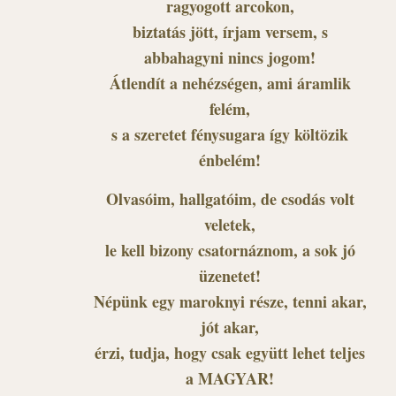
ragyogott arcokon,
biztatás jött, írjam versem, s
abbahagyni nincs jogom!
Átlendít a nehézségen, ami áramlik
felém,
s a szeretet fénysugara így költözik
énbelém!
Olvasóim, hallgatóim, de csodás volt
veletek,
le kell bizony csatornáznom, a sok jó
üzenetet!
Népünk egy maroknyi része, tenni akar,
jót akar,
érzi, tudja, hogy csak együtt lehet teljes
a MAGYAR!