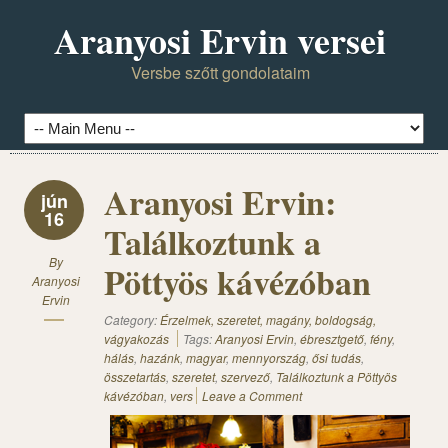
Aranyosi Ervin versei
Versbe szőtt gondolataim
Aranyosi Ervin:
jún
16
Találkoztunk a
By
Pöttyös kávézóban
Aranyosi
Ervin
Category:
Érzelmek, szeretet, magány, boldogság,
vágyakozás
Tags:
Aranyosi Ervin
,
ébresztgető
,
fény
,
hálás
,
hazánk
,
magyar
,
mennyország
,
ősi tudás
,
összetartás
,
szeretet
,
szervező
,
Találkoztunk a Pöttyös
kávézóban
,
vers
Leave a Comment