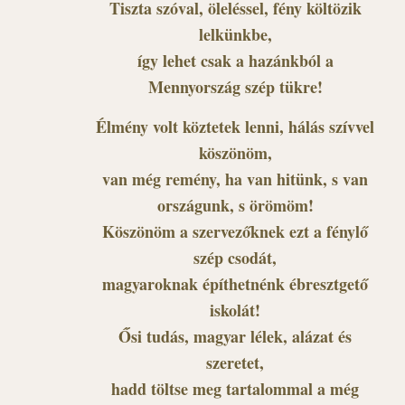
Tiszta szóval, öleléssel, fény költözik
lelkünkbe,
így lehet csak a hazánkból a
Mennyország szép tükre!
Élmény volt köztetek lenni, hálás szívvel
köszönöm,
van még remény, ha van hitünk, s van
országunk, s örömöm!
Köszönöm a szervezőknek ezt a fénylő
szép csodát,
magyaroknak építhetnénk ébresztgető
iskolát!
Ősi tudás, magyar lélek, alázat és
szeretet,
hadd töltse meg tartalommal a még