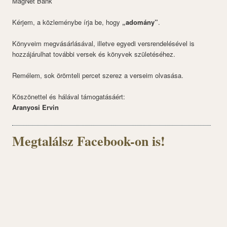
MagNet Bank
Kérjem, a közleménybe írja be, hogy
„adomány”
.
Könyveim megvásárlásával, illetve egyedi versrendelésével is
hozzájárulhat további versek és könyvek születéséhez.
Remélem, sok örömteli percet szerez a verseim olvasása.
Köszönettel és hálával támogatásáért:
Aranyosi Ervin
Megtalálsz Facebook-on is!