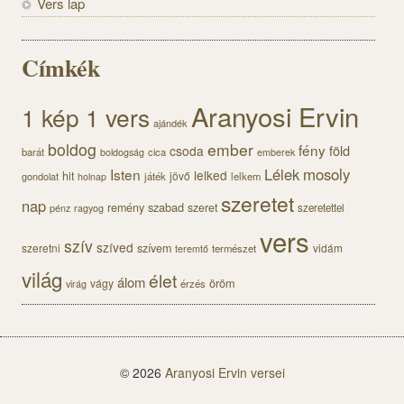
Vers lap
Címkék
Aranyosi Ervin
1 kép 1 vers
ajándék
boldog
ember
fény
föld
csoda
barát
cica
boldogság
emberek
Lélek
mosoly
Isten
lelked
hit
jövő
gondolat
játék
lelkem
holnap
szeretet
nap
szabad
remény
szeret
szeretettel
pénz
ragyog
vers
szív
szíved
szeretni
szívem
vidám
természet
teremtő
világ
élet
álom
öröm
vágy
érzés
virág
© 2026
Aranyosi Ervin versei