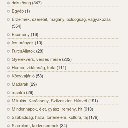
dalszöveg
(347)
Egyéb
(1)
Érzelmek, szeretet, magány, boldogság, vágyakozás
(554)
Esemény
(16)
festmények
(10)
FurcsÁllatok
(28)
Gyerekvers, verses mese
(222)
Humor, vidámság, tréfa
(111)
Könyvajánló
(58)
Madarak
(29)
mantra
(26)
Mikulás, Karácsony, Szilveszter, Húsvét
(191)
Mindennapok, élet, gyász, remény, hit
(913)
Szabadság, haza, történelem, kultúra, táj
(178)
Szerelem, kedvesemnek
(34)