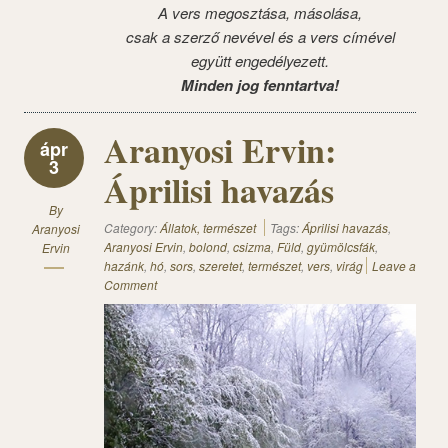
A vers megosztása, másolása,
csak a szerző nevével és a vers címével
együtt engedélyezett.
Minden jog fenntartva!
Aranyosi Ervin:
ápr
3
Áprilisi havazás
By
Category:
Állatok, természet
Tags:
Áprilisi havazás
,
Aranyosi
Aranyosi Ervin
,
bolond
,
csizma
,
Füld
,
gyümölcsfák
,
Ervin
hazánk
,
hó
,
sors
,
szeretet
,
természet
,
vers
,
virág
Leave a
Comment