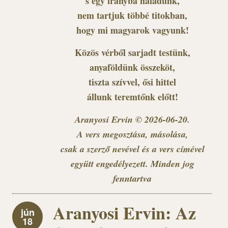
s egy irányba haladunk,
nem tartjuk többé titokban,
hogy mi magyarok vagyunk!
Közös vérből sarjadt testünk,
anyaföldünk összeköt,
tiszta szívvel, ősi hittel
állunk teremtőnk előtt!
Aranyosi Ervin © 2026-06-20.
A vers megosztása, másolása,
csak a szerző nevével és a vers címével
együtt engedélyezett. Minden jog
fenntartva
Aranyosi Ervin: Az
jún
18