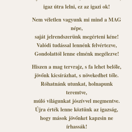
igaz útra lelni, ez az igazi ok!
Nem véletlen vagyunk mi mind a MAG
népe,
saját jelrendszerünk megérteni kéne!
Valódi tudással lennénk felvértezve,
Gondolattól lenne elménk megélezve!
Hiszen a mag tervrajz, s fa lehet belőle,
jövőnk kicsírázhat, s növekedhet tőle.
Róhatnánk utunkat, holnapunk
teremtve,
múló világunkat jószívvel megmentve.
Újra érték lenne köztünk az igazság,
hogy mások jövőnket kapzsin ne
írhassák!