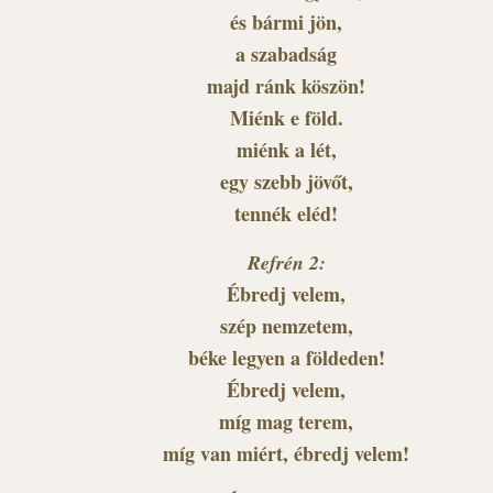
és bármi jön,
a szabadság
majd ránk köszön!
Miénk e föld.
miénk a lét,
egy szebb jövőt,
tennék eléd!
Refrén 2:
Ébredj velem,
szép nemzetem,
béke legyen a földeden!
Ébredj velem,
míg mag terem,
míg van miért, ébredj velem!