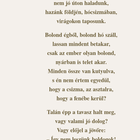
nem jó úton haladunk,
hazánk földjén, hócsizmában,
virágokon taposunk.
Bolond égből, bolond hó száll,
lassan mindent betakar,
csak az ember olyan bolond,
nyárban is telet akar.
Minden össze van kutyulva,
s én nem értem egyedül,
hogy a csizma, az asztalra,
hogy a fenébe kerül?
Talán épp a tavasz halt meg,
vagy valami jó dolog?
Vagy előjel a jövőre:
– Így nem leszünk boldogok!