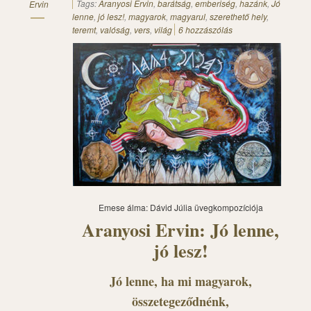
Tags:
Aranyosi Ervin
,
barátság
,
emberiség
,
hazánk
,
Jó
Ervin
lenne
,
jó lesz!
,
magyarok
,
magyarul
,
szerethető hely
,
teremt
,
valóság
,
vers
,
világ
6 hozzászólás
Emese álma: Dávid Júlia üvegkompozíciója
Aranyosi Ervin: Jó lenne,
jó lesz!
Jó lenne, ha mi magyarok,
összetegeződnénk,