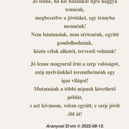
Jó lenne, ha kis hazánkat újra naggyá
tennénk,
megbeszélve a jövőnket, egy irányba
mennénk!
Nem bántanánk, nem sértenénk, együtt
gondolkodnánk,
közös célok alkotói, tervezői volnánk!
Jó lenne magyarul írni a szép valóságot,
szép nyelvünkkel teremthetnénk egy
igaz világot!
Mutatnánk a többi népnek követhető
példát,
s azt kívánom, velem együtt, e szép jövőt
éld át!
Aranyosi Ervin © 2022-08-13.