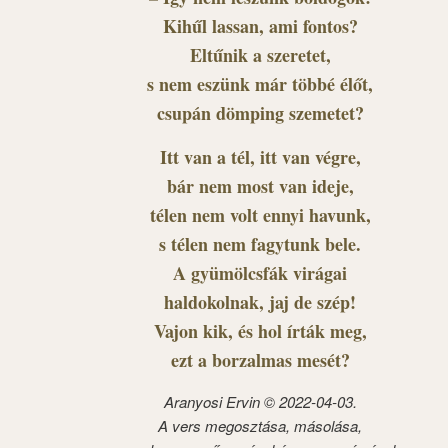
Kihűl lassan, ami fontos?
Eltűnik a szeretet,
s nem eszünk már többé élőt,
csupán dömping szemetet?
Itt van a tél, itt van végre,
bár nem most van ideje,
télen nem volt ennyi havunk,
s télen nem fagytunk bele.
A gyümölcsfák virágai
haldokolnak, jaj de szép!
Vajon kik, és hol írták meg,
ezt a borzalmas mesét?
Aranyosi Ervin © 2022-04-03.
A vers megosztása, másolása,