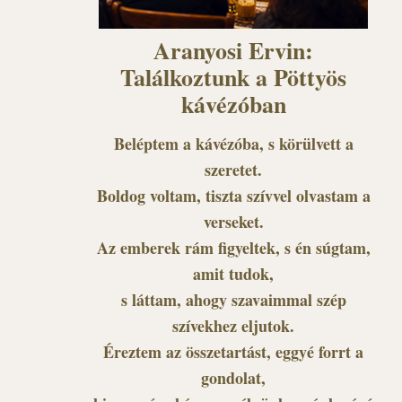
Aranyosi Ervin:
Találkoztunk a Pöttyös
kávézóban
Beléptem a kávézóba, s körülvett a
szeretet.
Boldog voltam, tiszta szívvel olvastam a
verseket.
Az emberek rám figyeltek, s én súgtam,
amit tudok,
s láttam, ahogy szavaimmal szép
szívekhez eljutok.
Éreztem az összetartást, eggyé forrt a
gondolat,