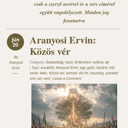
csak a szerző nevével és a vers címével
együtt engedélyezett. Minden jog
fenntartva
Aranyosi Ervin:
jún
20
Közös vér
By
Category:
Szabadság, haza, történelem, kultúra, táj
Aranyosi
Tags:
anyaföld
,
Aranyosi Ervin
,
egy
,
győz
,
hazánk
,
hét
Ervin
vezér
,
Isten
,
Közös vér
,
nemzet
,
ősi hit
,
összefog
,
szeretet
,
szív
,
vér
,
vers
Leave a Comment