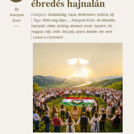
ébredés hajnalán
By
Category:
Szabadság, haza, történelem, kultúra, táj
Aranyosi
Tags:
Áldd meg Isten...
,
Aranyosi Ervin
,
Az ébredés
Ervin
hajnalán
,
béke
,
boldog
,
ébreszt
,
emel
,
hazánk
,
hit
,
magyar
,
nép
,
örök
,
ősi juss
,
szent
,
testvér
,
vér
,
vers
Leave a Comment