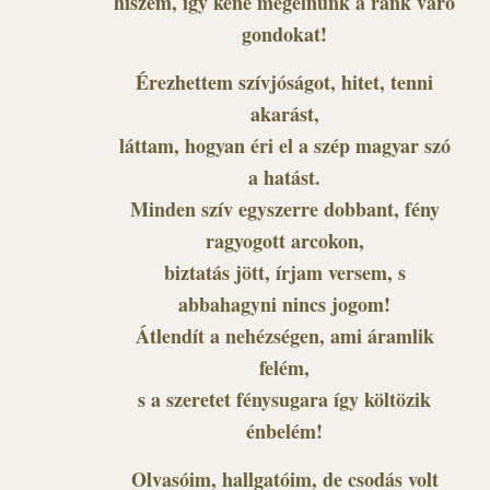
hiszem, így kéne megélnünk a ránk váró
gondokat!
Érezhettem szívjóságot, hitet, tenni
akarást,
láttam, hogyan éri el a szép magyar szó
a hatást.
Minden szív egyszerre dobbant, fény
ragyogott arcokon,
biztatás jött, írjam versem, s
abbahagyni nincs jogom!
Átlendít a nehézségen, ami áramlik
felém,
s a szeretet fénysugara így költözik
énbelém!
Olvasóim, hallgatóim, de csodás volt