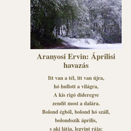
Aranyosi Ervin: Áprilisi
havazás
Itt van a tél, itt van újra,
hó hullott a világra,
A kis rigó dideregve
zendít most a dalára.
Bolond égből, bolond hó száll,
bolondozik április,
s aki látja, legyint rája: