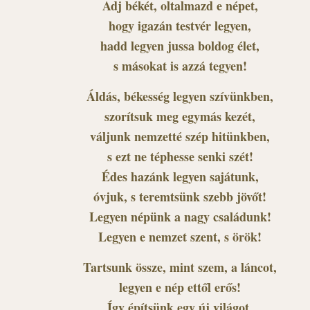
Adj békét, oltalmazd e népet,
hogy igazán testvér legyen,
hadd legyen jussa boldog élet,
s másokat is azzá tegyen!
Áldás, békesség legyen szívünkben,
szorítsuk meg egymás kezét,
váljunk nemzetté szép hitünkben,
s ezt ne téphesse senki szét!
Édes hazánk legyen sajátunk,
óvjuk, s teremtsünk szebb jövőt!
Legyen népünk a nagy családunk!
Legyen e nemzet szent, s örök!
Tartsunk össze, mint szem, a láncot,
legyen e nép ettől erős!
Így építsünk egy új világot,