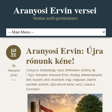
Aranyosi Ervin versei
Versbe szőtt gondolataim
Aranyosi Ervin: Újra
júl
22
rónunk kéne!
By
Category:
Szabadság, haza, történelem, kultúra, táj
Aranyosi
Tags:
Aranykor
,
Aranyosi Ervin
,
boldog
,
édesanyanyelv
,
Ervin
élet
,
hazánk
,
jövő
,
kicsírázik
,
mag
,
mágusok
,
őseink
,
szeretet
,
szívünk
,
Újra rónunk kéne!
,
vers
Leave a
Comment