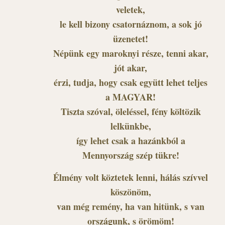
veletek,
le kell bizony csatornáznom, a sok jó
üzenetet!
Népünk egy maroknyi része, tenni akar,
jót akar,
érzi, tudja, hogy csak együtt lehet teljes
a MAGYAR!
Tiszta szóval, öleléssel, fény költözik
lelkünkbe,
így lehet csak a hazánkból a
Mennyország szép tükre!
Élmény volt köztetek lenni, hálás szívvel
köszönöm,
van még remény, ha van hitünk, s van
országunk, s örömöm!