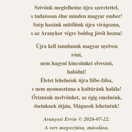
Szívünk megtelhetne újra szeretettel,
s tudatosan élne minden magyar ember!
Szép hazánk mitőlünk újra virágozna,
s az Aranykor végre boldog jövőt hozna!
Újra kell tanulnunk magyar nyelven
róni,
nem hagyni kincsünket elveszni,
halódni!
Életet lehelnénk újra fűbe-fába,
s nem nyomasztana a kultúránk halála!
Őriznénk nyelvünket, az égig emelnénk,
őseinknek útján, Mágusok lehetnénk!
Aranyosi Ervin © 2026-07-22.
A vers megosztása, másolása,