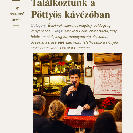
Találkoztunk a
By
Pöttyös kávézóban
Aranyosi
Ervin
Category:
Érzelmek, szeretet, magány, boldogság,
vágyakozás
Tags:
Aranyosi Ervin
,
ébresztgető
,
fény
,
hálás
,
hazánk
,
magyar
,
mennyország
,
ősi tudás
,
összetartás
,
szeretet
,
szervező
,
Találkoztunk a Pöttyös
kávézóban
,
vers
Leave a Comment