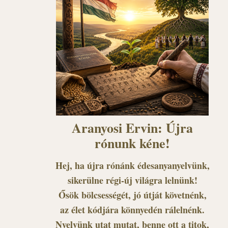
Aranyosi Ervin: Újra
rónunk kéne!
Hej, ha újra rónánk édesanyanyelvünk,
sikerülne régi-új világra lelnünk!
Ősök bölcsességét, jó útját követnénk,
az élet kódjára könnyedén rálelnénk.
Nyelvünk utat mutat, benne ott a titok,