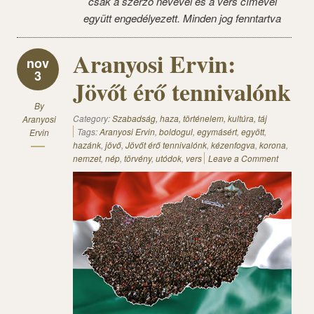
csak a szerző nevével és a vers címével
együtt engedélyezett. Minden jog fenntartva
Aranyosi Ervin:
nov
3
Jövőt érő tennivalónk
By
Category:
Szabadság, haza, történelem, kultúra, táj
Aranyosi
Tags:
Aranyosi Ervin
,
boldogul
,
egymásért
,
egyött
,
Ervin
hazánk
,
jövő
,
Jövőt érő tennivalónk
,
kézenfogva
,
korona
,
nemzet
,
nép
,
törvény
,
utódok
,
vers
Leave a Comment