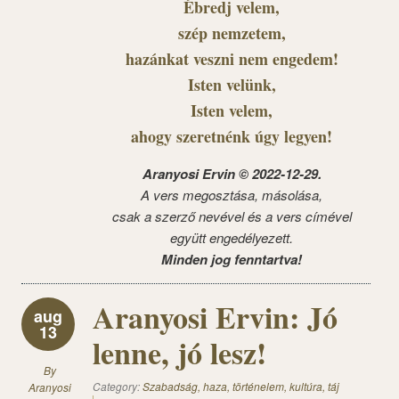
Ébredj velem,
szép nemzetem,
hazánkat veszni nem engedem!
Isten velünk,
Isten velem,
ahogy szeretnénk úgy legyen!
Aranyosi Ervin © 2022-12-29.
A vers megosztása, másolása,
csak a szerző nevével és a vers címével
együtt engedélyezett.
Minden jog fenntartva!
Aranyosi Ervin: Jó
aug
13
lenne, jó lesz!
By
Category:
Szabadság, haza, történelem, kultúra, táj
Aranyosi