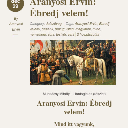
Aranyosi Ervin:
dec
29
Ébredj velem!
By
Category:
dalszöveg
Tags:
Aranyosi Ervin
,
Ébredj
Aranyosi
velem!
,
hazánk
,
hazug
,
Isten
,
magyarok
,
mind
,
Ervin
nemzetem
,
sors
,
testvér
,
vers
2 hozzászólás
Munkácsy Mihály – Honfoglalás (részlet)
Aranyosi Ervin: Ébredj
velem!
Mind itt vagyunk,