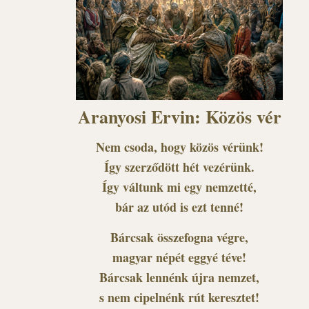
Aranyosi Ervin: Közös vér
Nem csoda, hogy közös vérünk!
Így szerződött hét vezérünk.
Így váltunk mi egy nemzetté,
bár az utód is ezt tenné!
Bárcsak összefogna végre,
magyar népét eggyé téve!
Bárcsak lennénk újra nemzet,
s nem cipelnénk rút keresztet!