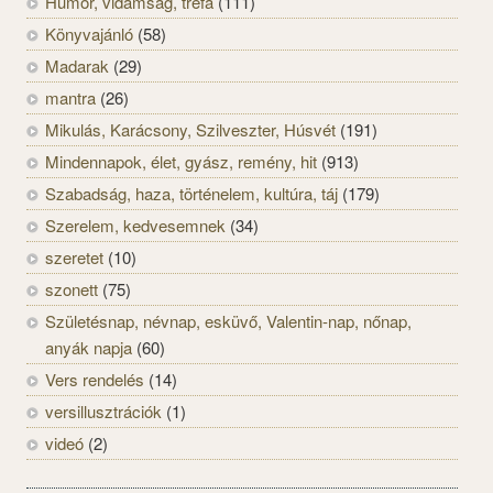
Humor, vidámság, tréfa
(111)
Könyvajánló
(58)
Madarak
(29)
mantra
(26)
Mikulás, Karácsony, Szilveszter, Húsvét
(191)
Mindennapok, élet, gyász, remény, hit
(913)
Szabadság, haza, történelem, kultúra, táj
(179)
Szerelem, kedvesemnek
(34)
szeretet
(10)
szonett
(75)
Születésnap, névnap, esküvő, Valentin-nap, nőnap,
anyák napja
(60)
Vers rendelés
(14)
versillusztrációk
(1)
videó
(2)