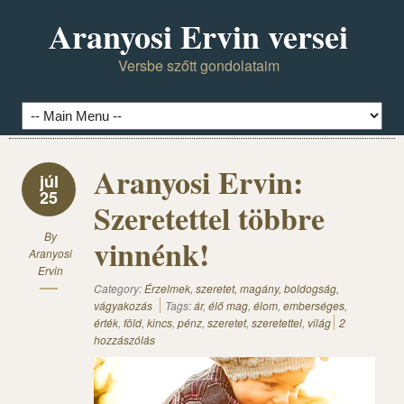
Aranyosi Ervin versei
Versbe szőtt gondolataim
Aranyosi Ervin:
júl
25
Szeretettel többre
By
vinnénk!
Aranyosi
Ervin
Category:
Érzelmek, szeretet, magány, boldogság,
vágyakozás
Tags:
ár
,
élő mag
,
élom
,
emberséges
,
érték
,
föld
,
kincs
,
pénz
,
szeretet
,
szeretettel
,
világ
2
hozzászólás