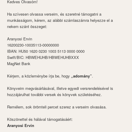
Kedves Olvasóm!
Ha szívesen olvassa verseim, és szeretné támogatni a
munkásságom, kérem, az alábbi számlaszámra helyezze el a
nekem szánt összeget:
Aranyosi Ervin
16200230-10035113-00000000
IBAN: HU50 1620 0230 1003 5113 0000 0000
Swift/BIC: HBWEHUHB/HBWEHUHBXXX
MagNet Bank
Kérjem, a közleménybe írja be, hogy
„adomány”
.
Könyveim megvásárlásával, illetve egyedi versrendelésével is
hozzájárulhat további versek és könyvek születéséhez.
Remélem, sok örömteli percet szerez a verseim olvasása.
Köszönettel és hálával támogatásáért:
Aranyosi Ervin