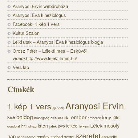
Aranyosi Ervin webáruháza
Aranyosi Éva kineziológus
Facebook: 1 kép 1 vers
Kultur Szalon
Lelki utak – Aranyosi Éva kineziológus blogja
Orosz Péter – Lélekfilmes – Esküvői
videókhttp://www.lelekfilmes.hu/
Vers lap
Címkék
Aranyosi Ervin
1 kép 1 vers
ajándék
boldog
ember
fény
föld
csoda
barát
cica
boldogság
emberek
Lélek
mosoly
Isten
lelked
hit
jövő
gondolat
játék
lelkem
holnap
szeretet
nap
szabad
remény
szeret
pénz
szeretettel
ragyog