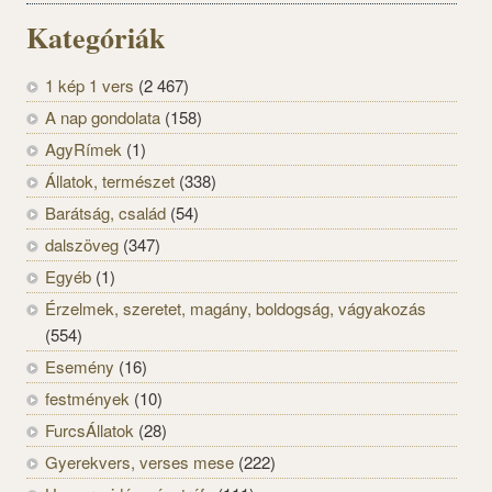
Kategóriák
1 kép 1 vers
(2 467)
A nap gondolata
(158)
AgyRímek
(1)
Állatok, természet
(338)
Barátság, család
(54)
dalszöveg
(347)
Egyéb
(1)
Érzelmek, szeretet, magány, boldogság, vágyakozás
(554)
Esemény
(16)
festmények
(10)
FurcsÁllatok
(28)
Gyerekvers, verses mese
(222)