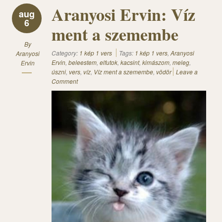
Aranyosi Ervin: Víz
aug
6
ment a szemembe
By
Category:
1 kép 1 vers
Tags:
1 kép 1 vers
,
Aranyosi
Aranyosi
Ervin
,
beleestem
,
elfutok
,
kacsint
,
kimászom
,
meleg
,
Ervin
úszni
,
vers
,
víz
,
Víz ment a szemembe
,
vödör
Leave a
Comment