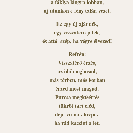
a fáklya lángra lobban,
új utunkon e fény talán vezet.
Ez egy új ajándék,
egy visszatérő játék,
és attól szép, ha végre élvezed!
Refrén:
Visszatérő érzés,
az idő meghasad,
más térben, más korban
érzed most magad.
Furcsa megkísértés
tükröt tart eléd,
deja vu-nak hívják,
ha rád kacsint a lét.