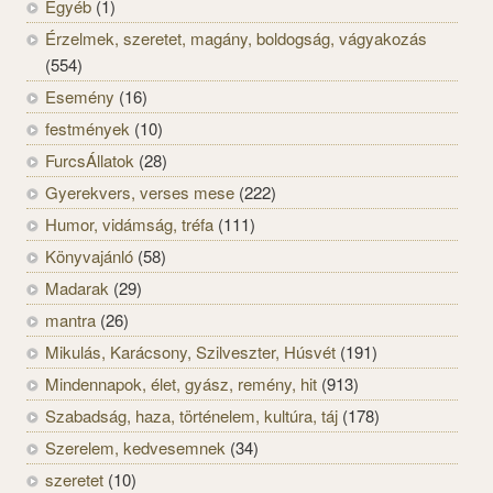
Egyéb
(1)
Érzelmek, szeretet, magány, boldogság, vágyakozás
(554)
Esemény
(16)
festmények
(10)
FurcsÁllatok
(28)
Gyerekvers, verses mese
(222)
Humor, vidámság, tréfa
(111)
Könyvajánló
(58)
Madarak
(29)
mantra
(26)
Mikulás, Karácsony, Szilveszter, Húsvét
(191)
Mindennapok, élet, gyász, remény, hit
(913)
Szabadság, haza, történelem, kultúra, táj
(178)
Szerelem, kedvesemnek
(34)
szeretet
(10)