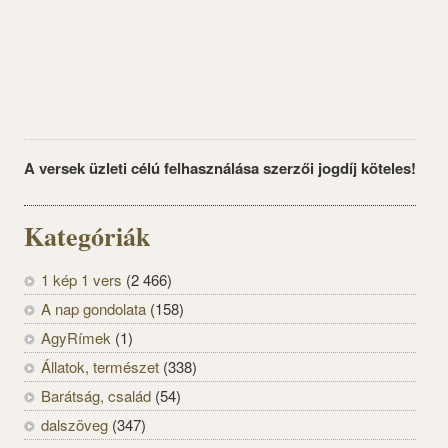
A versek üzleti célú felhasználása szerzői jogdíj köteles!
Kategóriák
1 kép 1 vers
(2 466)
A nap gondolata
(158)
AgyRímek
(1)
Állatok, természet
(338)
Barátság, család
(54)
dalszöveg
(347)