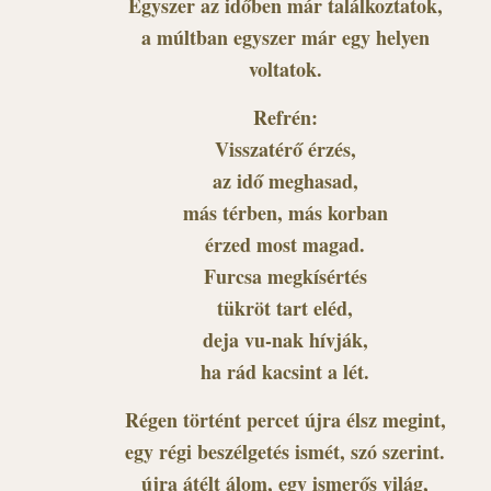
Egyszer az időben már találkoztatok,
a múltban egyszer már egy helyen
voltatok.
Refrén:
Visszatérő érzés,
az idő meghasad,
más térben, más korban
érzed most magad.
Furcsa megkísértés
tükröt tart eléd,
deja vu-nak hívják,
ha rád kacsint a lét.
Régen történt percet újra élsz megint,
egy régi beszélgetés ismét, szó szerint.
újra átélt álom, egy ismerős világ,