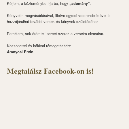
Kérjem, a közleménybe írja be, hogy
„adomány”
.
Könyveim megvásárlásával, illetve egyedi versrendelésével is
hozzájárulhat további versek és könyvek születéséhez.
Remélem, sok örömteli percet szerez a verseim olvasása.
Köszönettel és hálával támogatásáért:
Aranyosi Ervin
Megtalálsz Facebook-on is!