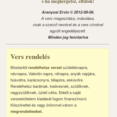
s ha megkergetsz, elfutok!
Aranyosi Ervin © 2012-08-06.
A vers megosztása, másolása,
csak a szerző nevével és a vers címével
együtt engedélyezett.
Minden jog fenntartva
Vers rendelés
Mostantól
rendelhetsz verset
születésnapra,
névnapra, Valentin napra, nőnapra, anyák napjára,
húsvétra, karácsonyra, télapóra, esküvőre.
Rendelhetsz barátnak, kedvesnek, szülőknek,
nagyszülőknek, üzleti célra. Ebből a saját
verseskötetem kiadását fogom finanszírozni.
Köszönettel és nagy örömmel várom a
megrendeléseket.