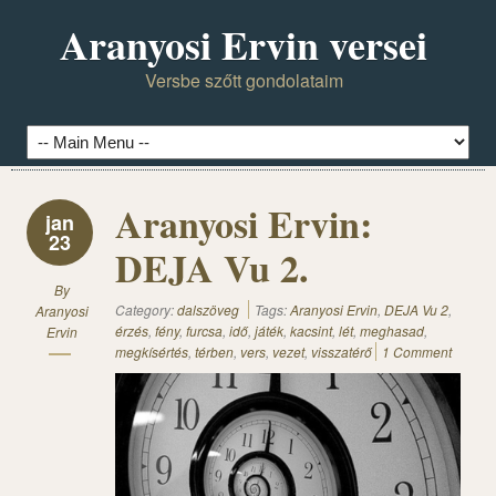
Aranyosi Ervin versei
Versbe szőtt gondolataim
Aranyosi Ervin:
jan
23
DEJA Vu 2.
By
Category:
dalszöveg
Tags:
Aranyosi Ervin
,
DEJA Vu 2
,
Aranyosi
érzés
,
fény
,
furcsa
,
idő
,
játék
,
kacsint
,
lét
,
meghasad
,
Ervin
megkísértés
,
térben
,
vers
,
vezet
,
visszatérő
1 Comment