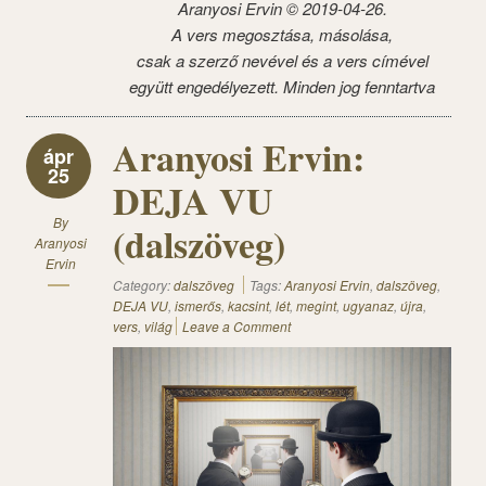
Aranyosi Ervin ©
2019-04-26.
A vers megosztása, másolása,
csak a szerző nevével és a vers címével
együtt engedélyezett. Minden jog fenntartva
Aranyosi Ervin:
ápr
25
DEJA VU
By
(dalszöveg)
Aranyosi
Ervin
Category:
dalszöveg
Tags:
Aranyosi Ervin
,
dalszöveg
,
DEJA VU
,
ismerős
,
kacsint
,
lét
,
megint
,
ugyanaz
,
újra
,
vers
,
világ
Leave a Comment