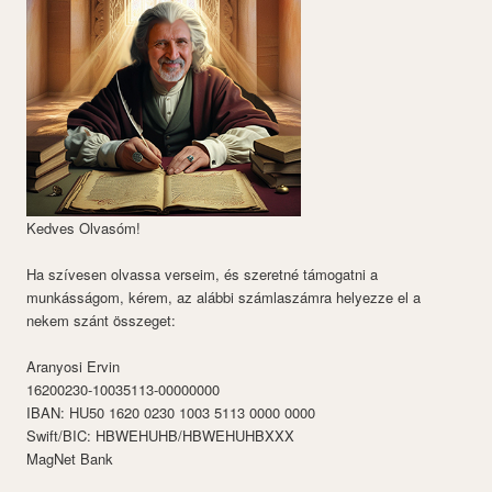
Kedves Olvasóm!
Ha szívesen olvassa verseim, és szeretné támogatni a
munkásságom, kérem, az alábbi számlaszámra helyezze el a
nekem szánt összeget:
Aranyosi Ervin
16200230-10035113-00000000
IBAN: HU50 1620 0230 1003 5113 0000 0000
Swift/BIC: HBWEHUHB/HBWEHUHBXXX
MagNet Bank