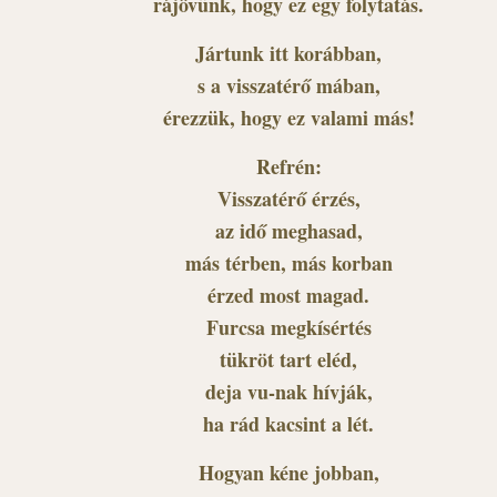
rájövünk, hogy ez egy folytatás.
Jártunk itt korábban,
s a visszatérő mában,
érezzük, hogy ez valami más!
Refrén:
Visszatérő érzés,
az idő meghasad,
más térben, más korban
érzed most magad.
Furcsa megkísértés
tükröt tart eléd,
deja vu-nak hívják,
ha rád kacsint a lét.
Hogyan kéne jobban,