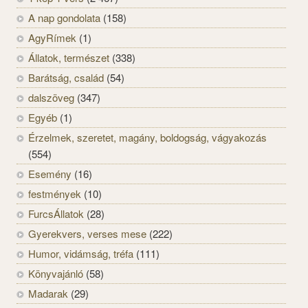
A nap gondolata
(158)
AgyRímek
(1)
Állatok, természet
(338)
Barátság, család
(54)
dalszöveg
(347)
Egyéb
(1)
Érzelmek, szeretet, magány, boldogság, vágyakozás
(554)
Esemény
(16)
festmények
(10)
FurcsÁllatok
(28)
Gyerekvers, verses mese
(222)
Humor, vidámság, tréfa
(111)
Könyvajánló
(58)
Madarak
(29)