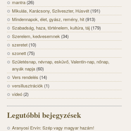
mantra
(26)
Mikulás, Karácsony, Szilveszter, Húsvét
(191)
Mindennapok, élet, gyász, remény, hit
(913)
Szabadság, haza, történelem, kultúra, táj
(179)
Szerelem, kedvesemnek
(34)
szeretet
(10)
szonett
(75)
Születésnap, névnap, esküvő, Valentin-nap, nőnap,
anyák napja
(60)
Vers rendelés
(14)
versillusztrációk
(1)
videó
(2)
Legutóbbi bejegyzések
Aranyosi Ervin: Szép vagy magyar hazám!