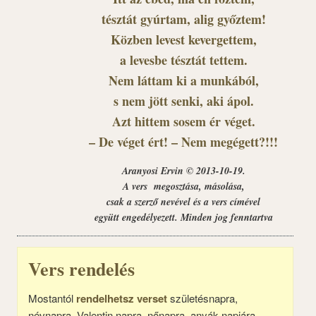
tésztát gyúrtam, alig győztem!
Közben levest kevergettem,
a levesbe tésztát tettem.
Nem láttam ki a munkából,
s nem jött senki, aki ápol.
Azt hittem sosem ér véget.
– De véget ért! – Nem megégett?!!!
Aranyosi Ervin © 2013-10-19.
A vers megosztása, másolása,
csak a szerző nevével és a vers címével
együtt engedélyezett. Minden jog fenntartva
Vers rendelés
Mostantól
rendelhetsz verset
születésnapra,
névnapra, Valentin napra, nőnapra, anyák napjára,