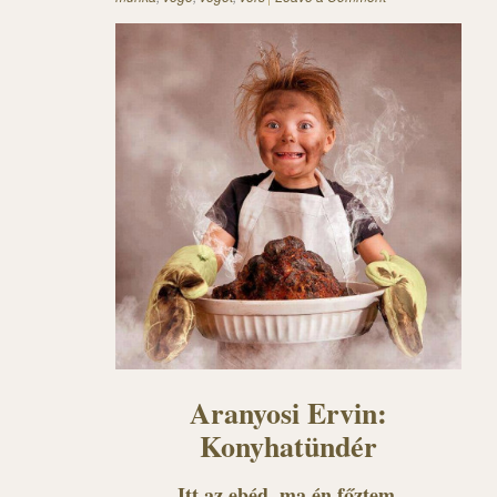
Aranyosi Ervin:
Konyhatündér
Itt az ebéd, ma én főztem,