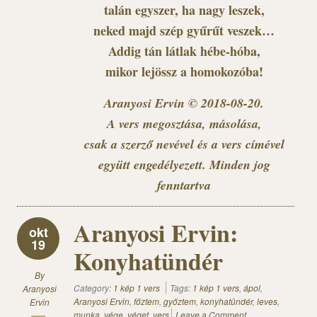
talán egyszer, ha nagy leszek,
neked majd szép gyűrűt veszek…
Addig tán látlak hébe-hóba,
mikor lejössz a homokozóba!
Aranyosi Ervin © 2018-08-20.
A vers megosztása, másolása,
csak a szerző nevével és a vers címével
együtt engedélyezett. Minden jog
fenntartva
Aranyosi Ervin:
okt
19
Konyhatündér
By
Category:
1 kép 1 vers
Tags:
1 kép 1 vers
,
ápol
,
Aranyosi
Aranyosi Ervin
,
főztem
,
győztem
,
konyhatündér
,
leves
,
Ervin
munka
,
vége
,
véget
,
vers
Leave a Comment