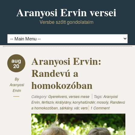
Aranyosi Ervin versei
Versbe szőtt gondolataim
Aranyosi Ervin:
aug
20
Randevú a
By
homokozóban
Aranyosi
Ervin
Category:
Gyerekvers, verses mese
Tags:
Aranyosi
Ervin
,
férfiszív
,
királylány
,
konyhatündér
,
mosoly
,
Randevú
a homokozóban
,
sárkány
,
vár
,
vers
1 Comment