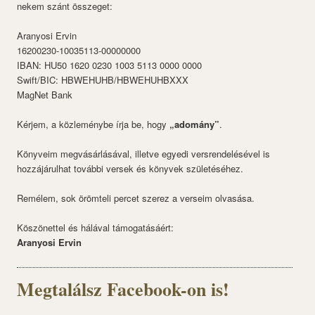
nekem szánt összeget:
Aranyosi Ervin
16200230-10035113-00000000
IBAN: HU50 1620 0230 1003 5113 0000 0000
Swift/BIC: HBWEHUHB/HBWEHUHBXXX
MagNet Bank
Kérjem, a közleménybe írja be, hogy
„adomány”
.
Könyveim megvásárlásával, illetve egyedi versrendelésével is
hozzájárulhat további versek és könyvek születéséhez.
Remélem, sok örömteli percet szerez a verseim olvasása.
Köszönettel és hálával támogatásáért:
Aranyosi Ervin
Megtalálsz Facebook-on is!