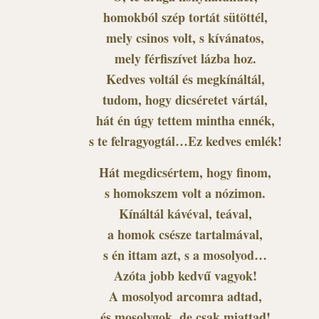
homokból szép tortát sütöttél,
mely csinos volt, s kívánatos,
mely férfiszívet lázba hoz.
Kedves voltál és megkínáltál,
tudom, hogy dicséretet vártál,
hát én úgy tettem mintha ennék,
s te felragyogtál…Ez kedves emlék!
Hát megdicsértem, hogy finom,
s homokszem volt a nózimon.
Kínáltál kávéval, teával,
a homok csésze tartalmával,
s én ittam azt, s a mosolyod…
Azóta jobb kedvű vagyok!
A mosolyod arcomra adtad,
és mosolygok, de csak miattad!