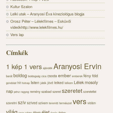
Kultur Szalon
Lelki utak – Aranyosi Éva kineziológus blogja
Orosz Péter – Lélekfilmes – Esküvői
videókhttp://www.lelekfilmes.hu/
Vers lap
Címkék
Aranyosi Ervin
1 kép 1 vers
ajándék
boldog
ember
fény
föld
csoda
barát
cica
boldogság
emberek
Lélek
mosoly
Isten
lelked
hit
jövő
gondolat
játék
lelkem
holnap
szeretet
nap
szabad
remény
szeret
pénz
szeretettel
ragyog
vers
szív
szíved
szeretni
szívem
vidám
természet
teremtő
világ
élet
álom
öröm
vágy
érzés
virág