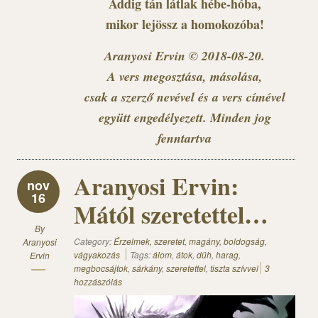
Addig tán látlak hébe-hóba,
mikor lejössz a homokozóba!
Aranyosi Ervin © 2018-08-20.
A vers megosztása, másolása,
csak a szerző nevével és a vers címével
együtt engedélyezett. Minden jog
fenntartva
Aranyosi Ervin:
nov
16
Mától szeretettel…
By
Category:
Érzelmek, szeretet, magány, boldogság,
Aranyosi
vágyakozás
Tags:
álom
,
átok
,
düh
,
harag
,
Ervin
megbocsájtok
,
sárkány
,
szeretettel
,
tiszta szívvel
3
hozzászólás