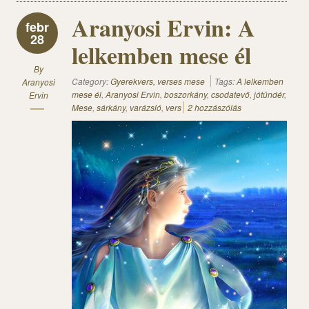
Aranyosi Ervin: A
febr
28
lelkemben mese él
By
Category:
Gyerekvers, verses mese
Tags:
A lelkemben
Aranyosi
mese él
,
Aranyosi Ervin
,
boszorkány
,
csodatevő
,
jótündér
,
Ervin
Mese
,
sárkány
,
varázsló
,
vers
2 hozzászólás