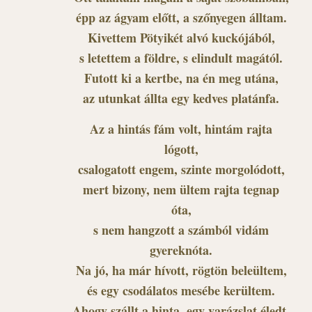
épp az ágyam előtt, a szőnyegen álltam.
Kivettem Pötyikét alvó kuckójából,
s letettem a földre, s elindult magától.
Futott ki a kertbe, na én meg utána,
az utunkat állta egy kedves platánfa.
Az a hintás fám volt, hintám rajta
lógott,
csalogatott engem, szinte morgolódott,
mert bizony, nem ültem rajta tegnap
óta,
s nem hangzott a számból vidám
gyereknóta.
Na jó, ha már hívott, rögtön beleültem,
és egy csodálatos mesébe kerültem.
Ahogy szállt a hinta, egy varázslat éledt,