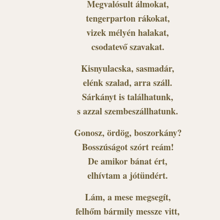
Megvalósult álmokat,
tengerparton rákokat,
vizek mélyén halakat,
csodatevő szavakat.
Kisnyulacska, sasmadár,
elénk szalad, arra száll.
Sárkányt is találhatunk,
s azzal szembeszállhatunk.
Gonosz, ördög, boszorkány?
Bosszúságot szórt reám!
De amikor bánat ért,
elhívtam a jótündért.
Lám, a mese megsegít,
felhőm bármily messze vitt,