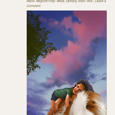
Manó
,
Megnőtt Pötyi
,
Mese
,
sárkány
,
tükör
,
vers
Leave a
Comment