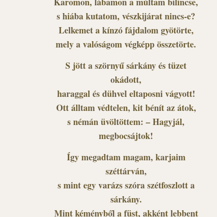
Karomon, lábamon a múltam bilincse,
s hiába kutatom, vészkijárat nincs-e?
Lelkemet a kínzó fájdalom gyötörte,
mely a valóságom végképp összetörte.
S jött a szörnyű sárkány és tüzet
okádott,
haraggal és dühvel eltaposni vágyott!
Ott álltam védtelen, kit bénít az átok,
s némán üvöltöttem: – Hagyjál,
megbocsájtok!
Így megadtam magam, karjaim
széttárván,
s mint egy varázs szóra szétfoszlott a
sárkány.
Mint kéményből a füst, akként lebbent