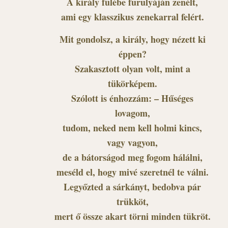
A király fülébe furulyáján zenélt,
ami egy klasszikus zenekarral felért.
Mit gondolsz, a király, hogy nézett ki
éppen?
Szakasztott olyan volt, mint a
tükörképem.
Szólott is énhozzám: – Hűséges
lovagom,
tudom, neked nem kell holmi kincs,
vagy vagyon,
de a bátorságod meg fogom hálálni,
meséld el, hogy mivé szeretnél te válni.
Legyőzted a sárkányt, bedobva pár
trükköt,
mert ő össze akart törni minden tükröt.