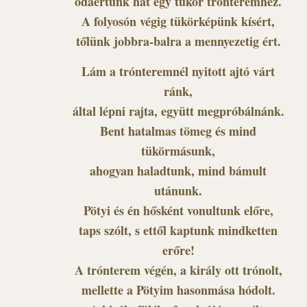
odaértünk hát egy tükör trónteremhez.
A folyosón végig tükörképünk kísért,
tőlünk jobbra-balra a mennyezetig ért.
Lám a trónteremnél nyitott ajtó várt
ránk,
által lépni rajta, együtt megpróbálnánk.
Bent hatalmas tömeg és mind
tükörmásunk,
ahogyan haladtunk, mind bámult
utánunk.
Pötyi és én hősként vonultunk előre,
taps szólt, s ettől kaptunk mindketten
erőre!
A trónterem végén, a király ott trónolt,
mellette a Pötyim hasonmása hódolt.