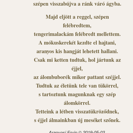
szépen visszabújva a ránk váró ágyba.
Majd eljött a reggel, szépen
felébredtem,
tengerimalackám felébredt mellettem.
A mókuskerekét kezdte el hajtani,
aranyos kis hangját lehetett hallani.
Csak mi ketten tudtuk, hol jártunk az
éjjel,
az álombuborék mikor pattant széjjel.
Tudtuk az életünk tele van tükörrel,
s tartoztunk magunknak egy szép
álomkörrel.
Tetteink a létben visszatükröződnek,
s éjjel álmainkban új meséket szőnek.
Aranyosi Ervin ©
2019-05-03.