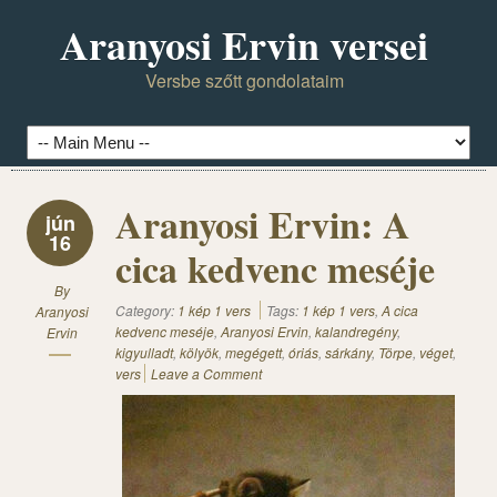
Aranyosi Ervin versei
Versbe szőtt gondolataim
Aranyosi Ervin: A
jún
16
cica kedvenc meséje
By
Category:
1 kép 1 vers
Tags:
1 kép 1 vers
,
A cica
Aranyosi
kedvenc meséje
,
Aranyosi Ervin
,
kalandregény
,
Ervin
kigyulladt
,
kölyök
,
megégett
,
óriás
,
sárkány
,
Törpe
,
véget
,
vers
Leave a Comment