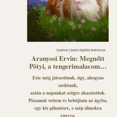
Ujvárosi László digitális festménye
Aranyosi Ervin: Megnőtt
Pötyi, a tengerimalacom…
Este még játszottunk, úgy, ahogyan
szoktunk,
aztán a napunkat szögre akasztottuk.
Pizsamát vettem és bebújtam az ágyba,
egy kis pihenésre, s szép álmokra
vágyva.