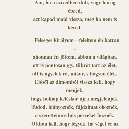
Ám, ha a szívedben düh, vagy harag
ébred,
azt kapod majd vissza, még ha nem is
kéred.
– Felséges királyom – feleltem én bátran
–
ahonnan én jöttem, abban a világban,
ott is pontosan így, tükröt tart az élet,
ott is ügyelek rá, mikor, s hogyan élek.
Ebből az álmomból vissza kell, hogy
menjek,
hogy holnap keléskor újra megjelenjek.
Tudod, hiányoznék, fájdalmat okoznék,
a szeretteimre bús perceket hoznék.
Otthon kell, hogy legyek, ha véget ér az