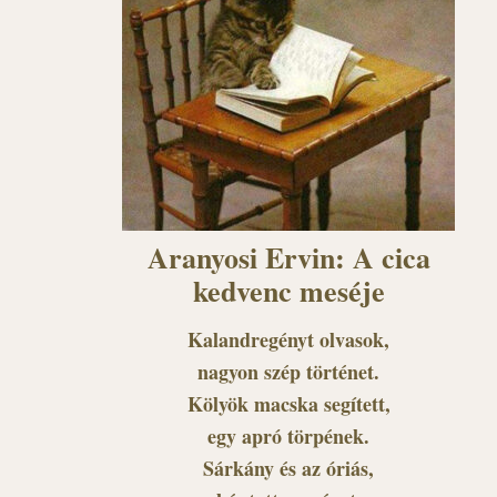
Aranyosi Ervin: A cica
kedvenc meséje
Kalandregényt olvasok,
nagyon szép történet.
Kölyök macska segített,
egy apró törpének.
Sárkány és az óriás,