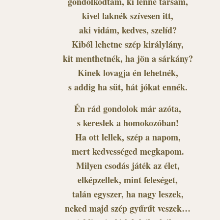
gondolkodtam, ki lenne társam,
kivel laknék szívesen itt,
aki vidám, kedves, szelíd?
Kiből lehetne szép királylány,
kit menthetnék, ha jön a sárkány?
Kinek lovagja én lehetnék,
s addig ha süt, hát jókat ennék.
Én rád gondolok már azóta,
s kereslek a homokozóban!
Ha ott lellek, szép a napom,
mert kedvességed megkapom.
Milyen csodás játék az élet,
elképzellek, mint feleséget,
talán egyszer, ha nagy leszek,
neked majd szép gyűrűt veszek…