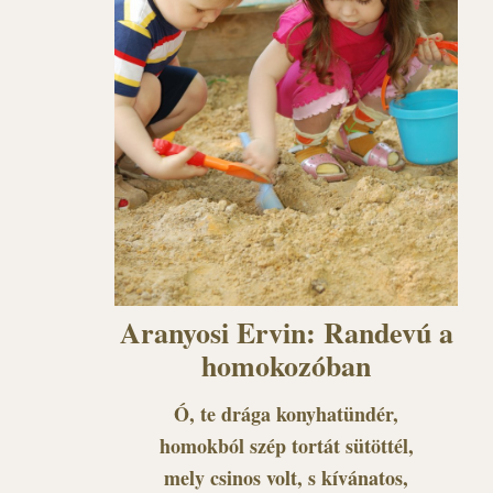
Aranyosi Ervin: Randevú a
homokozóban
Ó, te drága konyhatündér,
homokból szép tortát sütöttél,
mely csinos volt, s kívánatos,