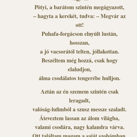
Pötyi, a barátom szintén megágyazott,
– hagyta a kerekét, tudva: – Megvár az
ott!
Puhafa-forgácson elnyúlt lustán,
hosszan,
a jó vacsorától telten, jóllakottan.
Beszéltem még hozzá, csak hogy
elaludjon,
álma csodálatos tengerébe hulljon.
Aztán az én szemem szintén csak
leragadt,
valóság-lufimból a szusz messze szaladt.
Áteveztem lassan az álom világba,
valami csodára, nagy kalandra várva.
Ott találtam magam a saját szobámban,