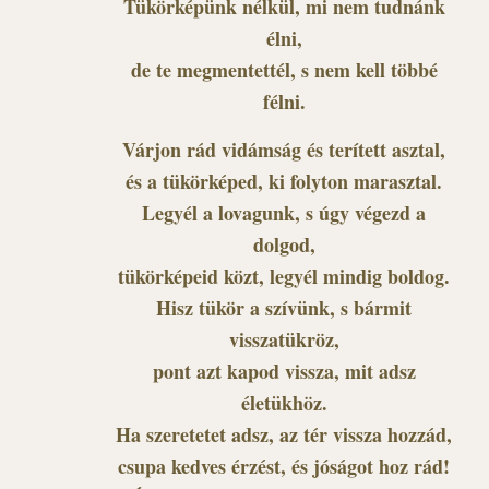
Tükörképünk nélkül, mi nem tudnánk
élni,
de te megmentettél, s nem kell többé
félni.
Várjon rád vidámság és terített asztal,
és a tükörképed, ki folyton marasztal.
Legyél a lovagunk, s úgy végezd a
dolgod,
tükörképeid közt, legyél mindig boldog.
Hisz tükör a szívünk, s bármit
visszatükröz,
pont azt kapod vissza, mit adsz
életükhöz.
Ha szeretetet adsz, az tér vissza hozzád,
csupa kedves érzést, és jóságot hoz rád!