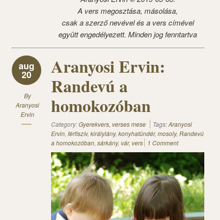
A vers megosztása, másolása,
csak a szerző nevével és a vers címével
együtt engedélyezett. Minden jog fenntartva
Aranyosi Ervin:
aug
20
Randevú a
By
homokozóban
Aranyosi
Ervin
Category:
Gyerekvers, verses mese
Tags:
Aranyosi
Ervin
,
férfiszív
,
királylány
,
konyhatündér
,
mosoly
,
Randevú
a homokozóban
,
sárkány
,
vár
,
vers
1 Comment