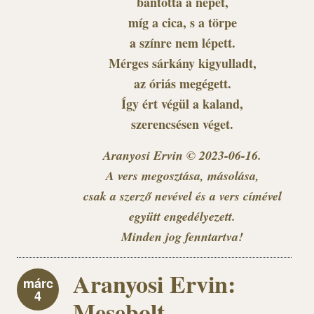
bántotta a népet,
míg a cica, s a törpe
a színre nem lépett.
Mérges sárkány kigyulladt,
az óriás megégett.
Így ért végül a kaland,
szerencsésen véget.
Aranyosi Ervin © 2023-06-16.
A vers megosztása, másolása,
csak a szerző nevével és a vers címével
együtt engedélyezett.
Minden jog fenntartva!
Aranyosi Ervin:
márc
4
Mesebolt