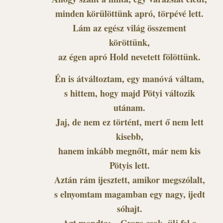
minden körülöttünk apró, törpévé lett.
Lám az egész világ összement
köröttünk,
az égen apró Hold nevetett fölöttünk.
Én is átváltoztam, egy manóvá váltam,
s hittem, hogy majd Pötyi változik
utánam.
Jaj, de nem ez történt, mert ő nem lett
kisebb,
hanem inkább megnőtt, már nem kis
Pötyis lett.
Aztán rám ijesztett, amikor megszólalt,
s elnyomtam magamban egy nagy, ijedt
sóhajt.
Azt mondta: – Gyere csak, ülj fel a