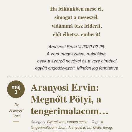
Ha lelkünkben mese él,
simogat a meseszél,
vidámmá tesz felderít,
élőt élhetsz, emberit!
Aranyosi Ervin © 2020-02-28.
A vers megosztása, másolása,
csak a szerző nevével és a vers címével
együtt engedélyezett. Minden jog fenntartva
Aranyosi Ervin:
máj
3
Megnőtt Pötyi, a
By
tengerimalacom…
Aranyosi
Ervin
Category:
Gyerekvers, verses mese
Tags:
a
tengerimalacom
,
álom
,
Aranyosi Ervin
,
király
,
lovag
,