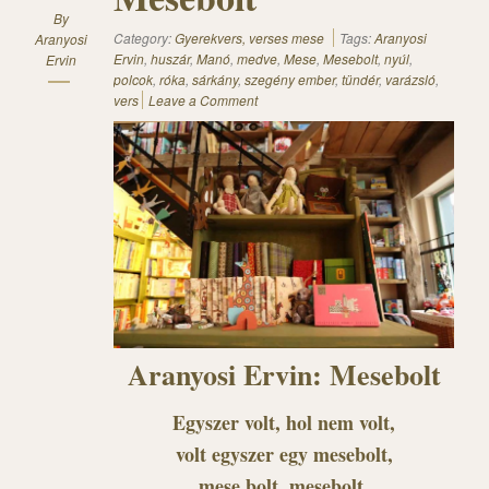
By
Category:
Gyerekvers, verses mese
Tags:
Aranyosi
Aranyosi
Ervin
,
huszár
,
Manó
,
medve
,
Mese
,
Mesebolt
,
nyúl
,
Ervin
polcok
,
róka
,
sárkány
,
szegény ember
,
tündér
,
varázsló
,
vers
Leave a Comment
Aranyosi Ervin: Mesebolt
Egyszer volt, hol nem volt,
volt egyszer egy mesebolt,
mese bolt, mesebolt,