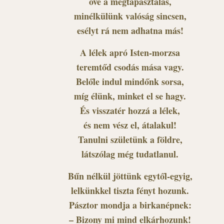
övé a megtapasztalás,
minélkülünk valóság sincsen,
esélyt rá nem adhatna más!
A lélek apró Isten-morzsa
teremtőd csodás mása vagy.
Belőle indul mindőnk sorsa,
míg élünk, minket el se hagy.
És visszatér hozzá a lélek,
és nem vész el, átalakul!
Tanulni születünk a földre,
látszólag még tudatlanul.
Bűn nélkül jöttünk egytől-egyig,
lelkünkkel tiszta fényt hozunk.
Pásztor mondja a birkanépnek:
– Bizony mi mind elkárhozunk!