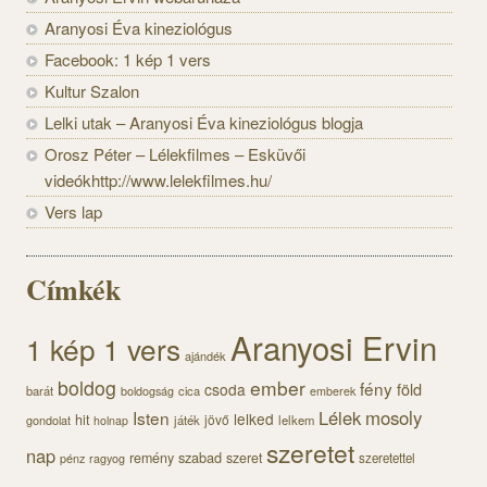
Aranyosi Éva kineziológus
Facebook: 1 kép 1 vers
Kultur Szalon
Lelki utak – Aranyosi Éva kineziológus blogja
Orosz Péter – Lélekfilmes – Esküvői
videókhttp://www.lelekfilmes.hu/
Vers lap
Címkék
Aranyosi Ervin
1 kép 1 vers
ajándék
boldog
ember
fény
föld
csoda
barát
cica
boldogság
emberek
Lélek
mosoly
Isten
lelked
hit
jövő
gondolat
játék
lelkem
holnap
szeretet
nap
szabad
remény
szeret
pénz
szeretettel
ragyog