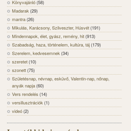
Könyvajánló
(58)
Madarak
(29)
mantra
(26)
Mikulás, Karácsony, Szilveszter, Húsvét
(191)
Mindennapok, élet, gyász, remény, hit
(913)
Szabadság, haza, történelem, kultúra, táj
(179)
Szerelem, kedvesemnek
(34)
szeretet
(10)
szonett
(75)
Születésnap, névnap, esküvő, Valentin-nap, nőnap,
anyák napja
(60)
Vers rendelés
(14)
versillusztrációk
(1)
videó
(2)