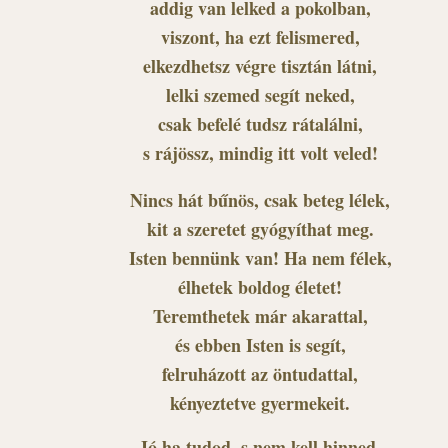
addig van lelked a pokolban,
viszont, ha ezt felismered,
elkezdhetsz végre tisztán látni,
lelki szemed segít neked,
csak befelé tudsz rátalálni,
s rájössz, mindig itt volt veled!
Nincs hát bűnös, csak beteg lélek,
kit a szeretet gyógyíthat meg.
Isten bennünk van! Ha nem félek,
élhetek boldog életet!
Teremthetek már akarattal,
és ebben Isten is segít,
felruházott az öntudattal,
kényeztetve gyermekeit.
Jó ha tudod, s nem kell hinned,