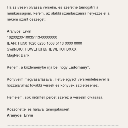
Ha szívesen olvassa verseim, és szeretné támogatni a
munkásságom, kérem, az alábbi számlaszámra helyezze el a
nekem szánt összeget:
Aranyosi Ervin
16200230-10035113-00000000
IBAN: HU50 1620 0230 1003 5113 0000 0000
Swift/BIC: HBWEHUHB/HBWEHUHBXXX
MagNet Bank
Kérjem, a közleménybe írja be, hogy
„adomány”
.
Könyveim megvásárlásával, illetve egyedi versrendelésével is
hozzájárulhat további versek és könyvek születéséhez.
Remélem, sok örömteli percet szerez a verseim olvasása.
Köszönettel és hálával támogatásáért:
Aranyosi Ervin