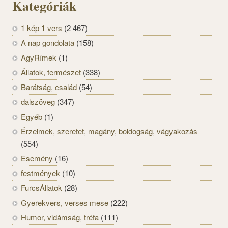
Kategóriák
1 kép 1 vers
(2 467)
A nap gondolata
(158)
AgyRímek
(1)
Állatok, természet
(338)
Barátság, család
(54)
dalszöveg
(347)
Egyéb
(1)
Érzelmek, szeretet, magány, boldogság, vágyakozás
(554)
Esemény
(16)
festmények
(10)
FurcsÁllatok
(28)
Gyerekvers, verses mese
(222)
Humor, vidámság, tréfa
(111)