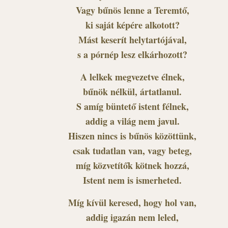
Vagy bűnös lenne a Teremtő,
ki saját képére alkotott?
Mást keserít helytartójával,
s a pórnép lesz elkárhozott?
A lelkek megvezetve élnek,
bűnök nélkül, ártatlanul.
S amíg büntető istent félnek,
addig a világ nem javul.
Hiszen nincs is bűnös közöttünk,
csak tudatlan van, vagy beteg,
míg közvetítők kötnek hozzá,
Istent nem is ismerheted.
Míg kívül keresed, hogy hol van,
addig igazán nem leled,