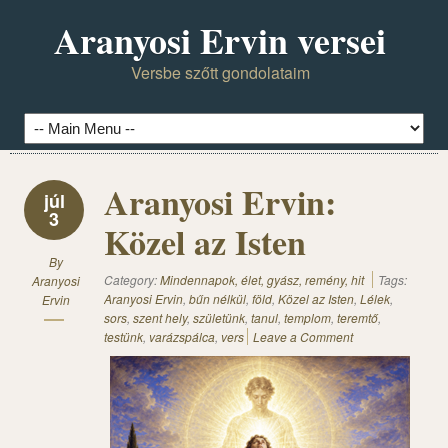
Aranyosi Ervin versei
Versbe szőtt gondolataim
Aranyosi Ervin:
júl
3
Közel az Isten
By
Category:
Mindennapok, élet, gyász, remény, hit
Tags:
Aranyosi
Aranyosi Ervin
,
bűn nélkül
,
föld
,
Közel az Isten
,
Lélek
,
Ervin
sors
,
szent hely
,
születünk
,
tanul
,
templom
,
teremtő
,
testünk
,
varázspálca
,
vers
Leave a Comment