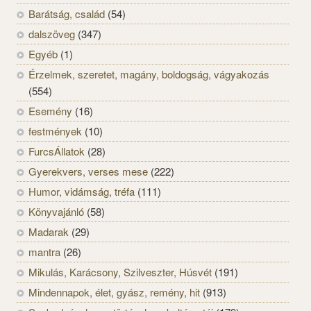
Barátság, család
(54)
dalszöveg
(347)
Egyéb
(1)
Érzelmek, szeretet, magány, boldogság, vágyakozás
(554)
Esemény
(16)
festmények
(10)
FurcsÁllatok
(28)
Gyerekvers, verses mese
(222)
Humor, vidámság, tréfa
(111)
Könyvajánló
(58)
Madarak
(29)
mantra
(26)
Mikulás, Karácsony, Szilveszter, Húsvét
(191)
Mindennapok, élet, gyász, remény, hit
(913)