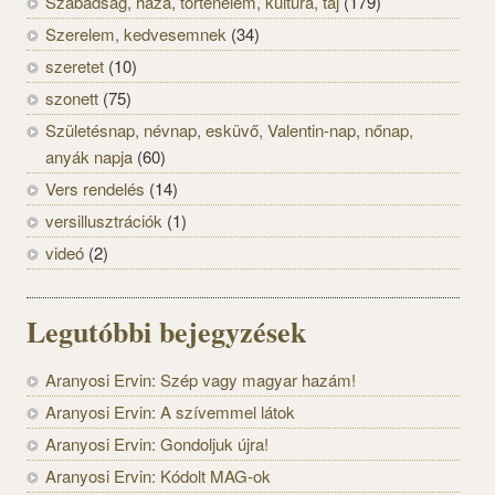
Szabadság, haza, történelem, kultúra, táj
(179)
Szerelem, kedvesemnek
(34)
szeretet
(10)
szonett
(75)
Születésnap, névnap, esküvő, Valentin-nap, nőnap,
anyák napja
(60)
Vers rendelés
(14)
versillusztrációk
(1)
videó
(2)
Legutóbbi bejegyzések
Aranyosi Ervin: Szép vagy magyar hazám!
Aranyosi Ervin: A szívemmel látok
Aranyosi Ervin: Gondoljuk újra!
Aranyosi Ervin: Kódolt MAG-ok