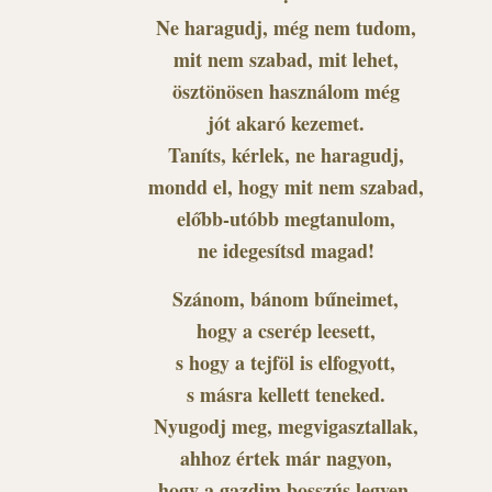
Ne haragudj, még nem tudom,
mit nem szabad, mit lehet,
ösztönösen használom még
jót akaró kezemet.
Taníts, kérlek, ne haragudj,
mondd el, hogy mit nem szabad,
előbb-utóbb megtanulom,
ne idegesítsd magad!
Szánom, bánom bűneimet,
hogy a cserép leesett,
s hogy a tejföl is elfogyott,
s másra kellett teneked.
Nyugodj meg, megvigasztallak,
ahhoz értek már nagyon,
hogy a gazdim bosszús legyen,