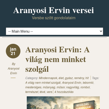
Aranyosi Ervin versei
Versbe szőtt gondolataim
Aranyosi Ervin: A
jan
21
világ nem minket
By
szolgál
Aranyosi
Ervin
Category:
Mindennapok, élet, gyász, remény, hit
Tags:
A világ nem minket szolgál
,
Aranyosi Ervin
,
lebomló
,
mesterslges
,
műanyag
,
műsor
,
nagyvilág
,
rombol
,
természet
,
tévé
,
vers
4 hozzászólás