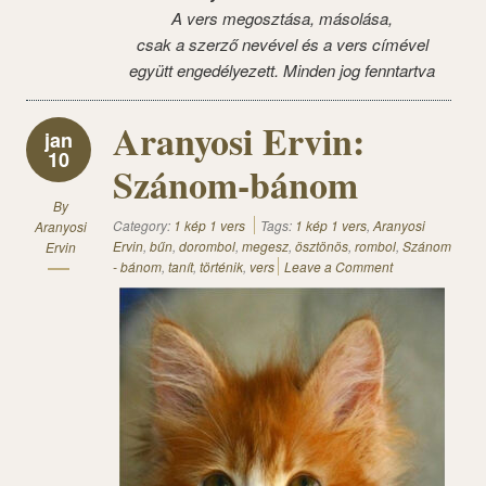
A vers megosztása, másolása,
csak a szerző nevével és a vers címével
együtt engedélyezett. Minden jog fenntartva
Aranyosi Ervin:
jan
10
Szánom-bánom
By
Category:
1 kép 1 vers
Tags:
1 kép 1 vers
,
Aranyosi
Aranyosi
Ervin
,
bűn
,
dorombol
,
megesz
,
ösztönös
,
rombol
,
Szánom
Ervin
- bánom
,
tanít
,
történik
,
vers
Leave a Comment