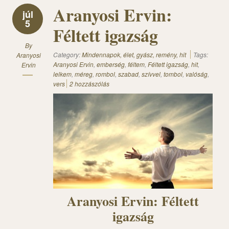
Aranyosi Ervin:
júl
5
Féltett igazság
By
Category:
Mindennapok, élet, gyász, remény, hit
Tags:
Aranyosi
Aranyosi Ervin
,
emberség
,
féltem
,
Féltett igazság
,
hit
,
Ervin
lelkem
,
méreg
,
rombol
,
szabad
,
szívvel
,
tombol
,
valóság
,
vers
2 hozzászólás
Aranyosi Ervin: Féltett
igazság