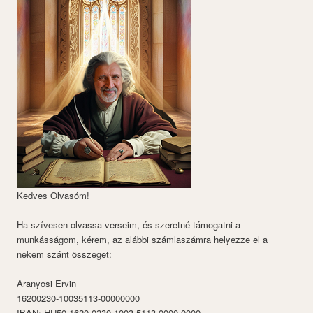
Kedves Olvasóm!
Ha szívesen olvassa verseim, és szeretné támogatni a
munkásságom, kérem, az alábbi számlaszámra helyezze el a
nekem szánt összeget:
Aranyosi Ervin
16200230-10035113-00000000
IBAN: HU50 1620 0230 1003 5113 0000 0000