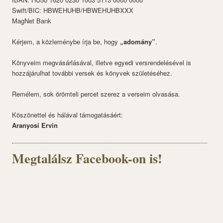
Swift/BIC: HBWEHUHB/HBWEHUHBXXX
MagNet Bank
Kérjem, a közleménybe írja be, hogy
„adomány”
.
Könyveim megvásárlásával, illetve egyedi versrendelésével is
hozzájárulhat további versek és könyvek születéséhez.
Remélem, sok örömteli percet szerez a verseim olvasása.
Köszönettel és hálával támogatásáért:
Aranyosi Ervin
Megtalálsz Facebook-on is!