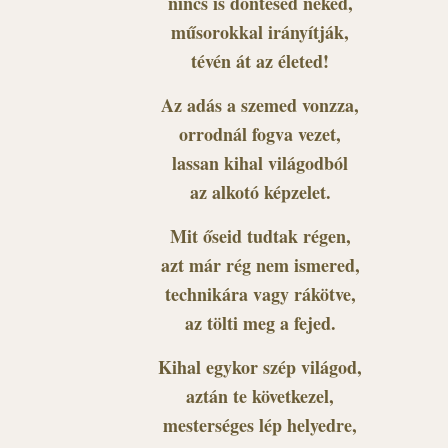
nincs is döntésed neked,
műsorokkal irányítják,
tévén át az életed!
Az adás a szemed vonzza,
orrodnál fogva vezet,
lassan kihal világodból
az alkotó képzelet.
Mit őseid tudtak régen,
azt már rég nem ismered,
technikára vagy rákötve,
az tölti meg a fejed.
Kihal egykor szép világod,
aztán te következel,
mesterséges lép helyedre,