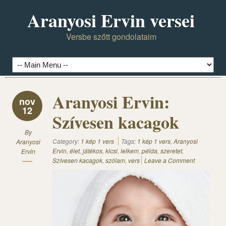
Aranyosi Ervin versei
Versbe szőtt gondolataim
Aranyosi Ervin:
nov
12
Szívesen kacagok
By
Category:
1 kép 1 vers
Tags:
1 kép 1 vers
,
Aranyosi
Aranyosi
Ervin
,
élet
,
játékos
,
kicsi
,
lelkem
,
példa
,
szeretet
,
Ervin
Szívesen kacagok
,
szólam
,
vers
Leave a Comment