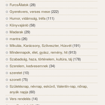
FurcsÁllatok
(28)
Gyerekvers, verses mese
(222)
Humor, vidámság, tréfa
(111)
Könyvajánló
(58)
Madarak
(29)
mantra
(26)
Mikulás, Karácsony, Szilveszter, Húsvét
(191)
Mindennapok, élet, gyász, remény, hit
(913)
Szabadság, haza, történelem, kultúra, táj
(178)
Szerelem, kedvesemnek
(34)
szeretet
(10)
szonett
(75)
Születésnap, névnap, esküvő, Valentin-nap, nőnap,
anyák napja
(60)
Vers rendelés
(14)