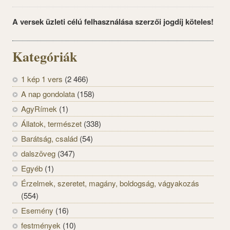
A versek üzleti célú felhasználása szerzői jogdíj köteles!
Kategóriák
1 kép 1 vers
(2 466)
A nap gondolata
(158)
AgyRímek
(1)
Állatok, természet
(338)
Barátság, család
(54)
dalszöveg
(347)
Egyéb
(1)
Érzelmek, szeretet, magány, boldogság, vágyakozás
(554)
Esemény
(16)
festmények
(10)