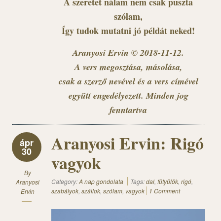
A szeretet nálam nem csak puszta
szólam,
Így tudok mutatni jó példát neked!
Aranyosi Ervin © 2018-11-12.
A vers megosztása, másolása,
csak a szerző nevével és a vers címével
együtt engedélyezett. Minden jog
fenntartva
Aranyosi Ervin: Rigó
ápr
30
vagyok
By
Category:
A nap gondolata
Tags:
dal
,
fütyülök
,
rigó
,
Aranyosi
szabályok
,
szállok
,
szólam
,
vagyok
1 Comment
Ervin