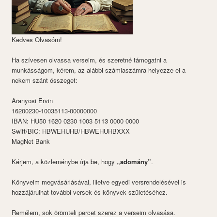
Kedves Olvasóm!
Ha szívesen olvassa verseim, és szeretné támogatni a
munkásságom, kérem, az alábbi számlaszámra helyezze el a
nekem szánt összeget:
Aranyosi Ervin
16200230-10035113-00000000
IBAN: HU50 1620 0230 1003 5113 0000 0000
Swift/BIC: HBWEHUHB/HBWEHUHBXXX
MagNet Bank
Kérjem, a közleménybe írja be, hogy
„adomány”
.
Könyveim megvásárlásával, illetve egyedi versrendelésével is
hozzájárulhat további versek és könyvek születéséhez.
Remélem, sok örömteli percet szerez a verseim olvasása.