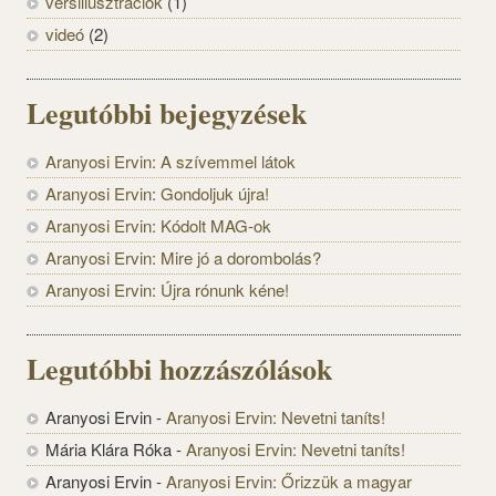
versillusztrációk
(1)
videó
(2)
Legutóbbi bejegyzések
Aranyosi Ervin: A szívemmel látok
Aranyosi Ervin: Gondoljuk újra!
Aranyosi Ervin: Kódolt MAG-ok
Aranyosi Ervin: Mire jó a dorombolás?
Aranyosi Ervin: Újra rónunk kéne!
Legutóbbi hozzászólások
Aranyosi Ervin
-
Aranyosi Ervin: Nevetni taníts!
Mária Klára Róka
-
Aranyosi Ervin: Nevetni taníts!
Aranyosi Ervin
-
Aranyosi Ervin: Őrizzük a magyar