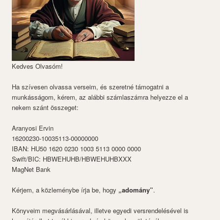
Kedves Olvasóm!
Ha szívesen olvassa verseim, és szeretné támogatni a
munkásságom, kérem, az alábbi számlaszámra helyezze el a
nekem szánt összeget:
Aranyosi Ervin
16200230-10035113-00000000
IBAN: HU50 1620 0230 1003 5113 0000 0000
Swift/BIC: HBWEHUHB/HBWEHUHBXXX
MagNet Bank
Kérjem, a közleménybe írja be, hogy
„adomány”
.
Könyveim megvásárlásával, illetve egyedi versrendelésével is