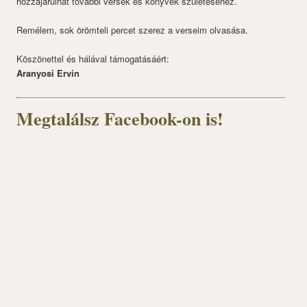
hozzájárulhat további versek és könyvek születéséhez.
Remélem, sok örömteli percet szerez a verseim olvasása.
Köszönettel és hálával támogatásáért:
Aranyosi Ervin
Megtalálsz Facebook-on is!