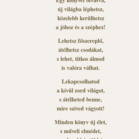
Egy könyvet olvasva,
új világba léphetsz,
közelebb kerülhetsz
a jóhoz és a széphez!
Lehetsz főszereplő,
átélhetsz csodákat,
s lehet, titkos álmod
is valóra válhat.
Lekapcsolhatod
a kívül zord világot,
s átélheted benne,
mire szíved vágyott!
Minden könyv új élet,
s műveli elmédet,