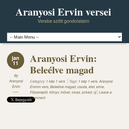
Aranyosi Ervin versei
Versbe szőtt gondolataim
Aranyosi Ervin:
jan
11
Beleélve magad
By
Aranyosi
Category:
1 kép 1 vers
Tags:
1 kép 1 vers
,
Aranyosi
Ervin
Ervinm vers
,
Beleélve magad
,
csoda
,
élet
,
elme
,
Főszereplő
,
Könyv
,
művel
,
olvas
,
szíved
,
új
Leave a
Comment