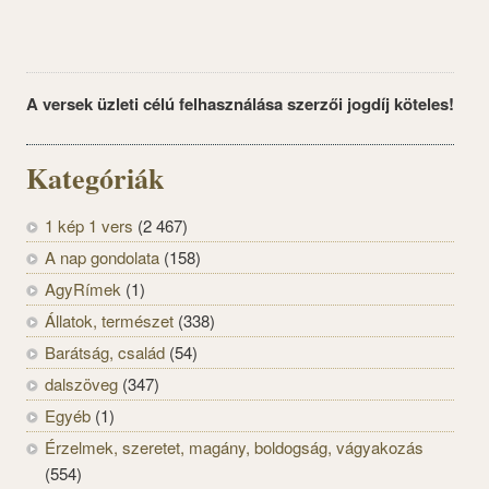
A versek üzleti célú felhasználása szerzői jogdíj köteles!
Kategóriák
1 kép 1 vers
(2 467)
A nap gondolata
(158)
AgyRímek
(1)
Állatok, természet
(338)
Barátság, család
(54)
dalszöveg
(347)
Egyéb
(1)
Érzelmek, szeretet, magány, boldogság, vágyakozás
(554)