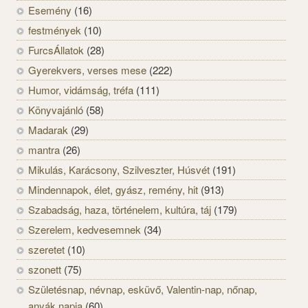
Esemény
(16)
festmények
(10)
FurcsÁllatok
(28)
Gyerekvers, verses mese
(222)
Humor, vidámság, tréfa
(111)
Könyvajánló
(58)
Madarak
(29)
mantra
(26)
Mikulás, Karácsony, Szilveszter, Húsvét
(191)
Mindennapok, élet, gyász, remény, hit
(913)
Szabadság, haza, történelem, kultúra, táj
(179)
Szerelem, kedvesemnek
(34)
szeretet
(10)
szonett
(75)
Születésnap, névnap, esküvő, Valentin-nap, nőnap,
anyák napja
(60)